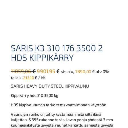
SARIS K3 310 176 3500 2
HDS KIPPIKÄRRY
A
N
11059,06
€
9901,95
€
sis alv,
7890,00
€
alv 0%
l
y
tai alk.
213,10
€
/ kk
k
k
SARIS HEAVY DUTY STEEL KIPPIVAUNU
u
y
Kippikärry hds 310 3500 kg
p
i
HDS kippivaunut on tarkoitettu vaativimpaan käyttöön.
e
n
r
e
Vaunujen runko on tehty kestämään mitä sillä ikinä
kuljettaa. S 355 rakenne teräs, lavan pohja yhdestä 3 mm
ä
n
kuumasinkitystä levystä, reunat kantattu samasta levystä,