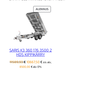
k
ä
TUOTE
ALENNUS
r
ALENNUKSESSA
r
y
m
ä
ä
r
ä
SARIS K3 360 176 3500 2
HDS KIPPIKÄRRY
Alkuperäinen
Nykyinen
11589,93
€
10667,50
€
sis alv,
hinta
hinta
8500,00
€
alv 0%
oli:
on:
11589,93 €.
10667,50 €.