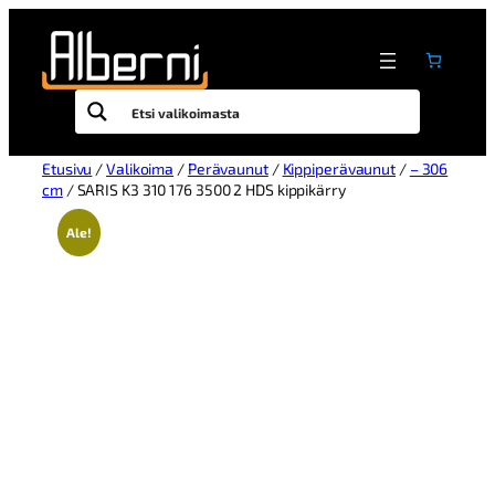
Etusivu
/
Valikoima
/
Perävaunut
/
Kippiperävaunut
/
– 306
cm
/ SARIS K3 310 176 3500 2 HDS kippikärry
Ale!