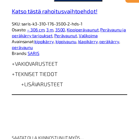
R
I
Katso tästä rahoitusvaihtoehdot!
S
K
SKU:
saris-k3-310-176-3500-2-hds-1
3
Osasto:
– 306 cm
, 
3 m
, 
3500
, 
Kippiperävaunut
, 
Perävaunu ja
3
peräkärry tarjoukset
, 
Perävaunut
, 
Valikoima
1
Avainsanat:
kippikärry
, 
kippivaunu
, 
klapikärry
, 
peräkärry
, 
0
perävaunu
1
Brands:
SARIS
7
6
VAKIOVARUSTEET
3
5
TEKNISET TIEDOT
0
0
LISÄVARUSTEET
2
H
D
S
k
i
p
p
i
SAATAT OLLA KIINNOSTUNUT MYÖS…