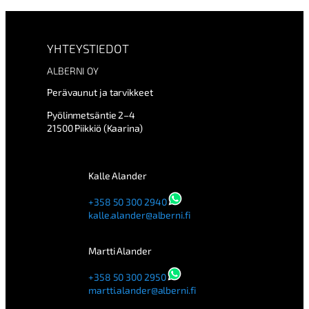
YHTEYSTIEDOT
ALBERNI OY
Perävaunut ja tarvikkeet
Pyölinmetsäntie 2–4
21500 Piikkiö (Kaarina)
Kalle Alander
+358 50 300 2940
kalle.alander@alberni.fi
Martti Alander
+358 50 300 2950
martti.alander@alberni.fi