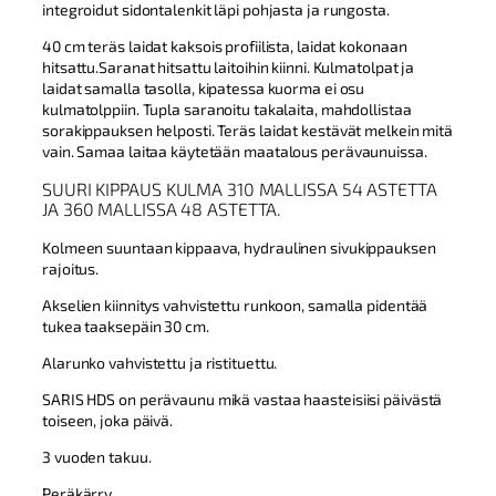
i
h
integroidut sidontalenkit läpi pohjasta ja rungosta.
n
i
40 cm teräs laidat kaksois profiilista, laidat kokonaan
e
n
hitsattu.Saranat hitsattu laitoihin kiinni. Kulmatolpat ja
n
t
laidat samalla tasolla, kipatessa kuorma ei osu
h
a
kulmatolppiin. Tupla saranoitu takalaita, mahdollistaa
sorakippauksen helposti. Teräs laidat kestävät melkein mitä
i
o
vain. Samaa laitaa käytetään maatalous perävaunuissa.
n
n
SUURI KIPPAUS KULMA 310 MALLISSA 54 ASTETTA
t
:
JA 360 MALLISSA 48 ASTETTA.
a
9
o
9
Kolmeen suuntaan kippaava, hydraulinen sivukippauksen
rajoitus.
l
0
i
1
Akselien kiinnitys vahvistettu runkoon, samalla pidentää
tukea taaksepäin 30 cm.
:
,
1
9
Alarunko vahvistettu ja ristituettu.
1
5
SARIS HDS on perävaunu mikä vastaa haasteisiisi päivästä
0
toiseen, joka päivä.
5
€
3 vuoden takuu.
9
.
Peräkärry