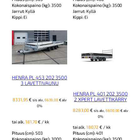
Kokonaispaino (kg):
3500
Kokonaispaino (kg):
3500
Jarrut:
Kyllä
Jarrut:
Kyllä
Kippi:
Ei
Kippi:
Ei
HENRA PL 453 202 3500
3 LAVETTIVAUNU
HENRA PL 401 202 3500
2 XPERT LAVETTIKÄRRY
8331,95
€
sis alv,
6639,00
€
alv
0%
8283,00
€
sis alv,
6600,00
€
alv
0%
tai alk.
181,70
€
/ kk
tai alk.
180,72
€
/ kk
Pituus (cm):
503
Pituus (cm):
401
Kokonaispaino (kg):
3000
Kokonaispaino (kg):
3500