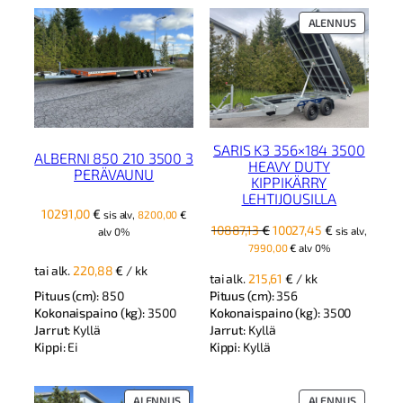
TUOTE
ALENNUS
ALENNUK
SARIS K3 356×184 3500
ALBERNI 850 210 3500 3
HEAVY DUTY
PERÄVAUNU
KIPPIKÄRRY
LEHTIJOUSILLA
10291,00
€
sis alv,
8200,00
€
Alkuperäinen
Nykyinen
10887,13
€
10027,45
€
sis alv,
alv 0%
hinta
hinta
7990,00
€
alv 0%
oli:
on:
tai alk.
220,88
€
/ kk
tai alk.
215,61
€
/ kk
10887,13 €.
10027,45 €.
Pituus (cm):
850
Pituus (cm):
356
Kokonaispaino (kg):
3500
Kokonaispaino (kg):
3500
Jarrut:
Kyllä
Jarrut:
Kyllä
Kippi:
Ei
Kippi:
Kyllä
TUOTE
TUOTE
ALENNUS
ALENNUS