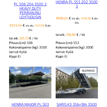
HENRA PL 553 202 3500
PL 506 204 3500 2
3
HEAVY DUTY
PERÄVAUNU
LEHTIJOUSIN
9096,24
€
sis alv,
7248,00
€
alv
0%
9333,44
€
sis alv,
7437,00
€
alv
0%
tai alk.
196,98
€
/ kk
tai alk.
201,73
€
/ kk
Pituus (cm):
553
Pituus (cm):
506
Kokonaispaino (kg):
3000
Kokonaispaino (kg):
3500
Jarrut:
Kyllä
Jarrut:
Kyllä
Kippi:
Ei
Kippi:
Ei
TUOTE
ALENNUS
ALENNUK
HENRA MAJOR PL 503
SARIS K3 356×184 3500