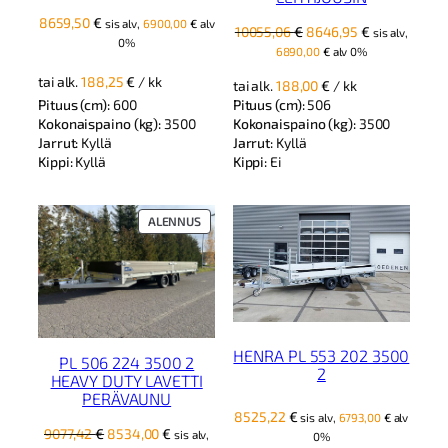
8659,50
€
sis alv,
6900,00
€
alv
Alkuperäinen
Nykyinen
10055,06
€
8646,95
€
sis alv,
0%
hinta
hinta
6890,00
€
alv 0%
oli:
on:
tai alk.
188,25
€
/ kk
tai alk.
188,00
€
/ kk
10055,06 €.
8646,95 €.
Pituus (cm):
600
Pituus (cm):
506
Kokonaispaino (kg):
3500
Kokonaispaino (kg):
3500
Jarrut:
Kyllä
Jarrut:
Kyllä
Kippi:
Kyllä
Kippi:
Ei
TUOTE
ALENNUS
ALENNUKSESSA
HENRA PL 553 202 3500
PL 506 224 3500 2
2
HEAVY DUTY LAVETTI
PERÄVAUNU
8525,22
€
sis alv,
6793,00
€
alv
Alkuperäinen
Nykyinen
9077,42
€
8534,00
€
sis alv,
0%