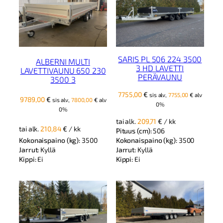
SARIS PL 506 224 3500
ALBERNI MULTI
3 HD LAVETTI
LAVETTIVAUNU 650 230
PERÄVAUNU
3500 3
7755,00
€
sis alv,
7755,00
€
alv
9789,00
€
sis alv,
7800,00
€
alv
0%
0%
tai alk.
209,71
€
/ kk
tai alk.
210,84
€
/ kk
Pituus (cm):
506
Kokonaispaino (kg):
3500
Kokonaispaino (kg):
3500
Jarrut:
Kyllä
Jarrut:
Kyllä
Kippi:
Ei
Kippi:
Ei