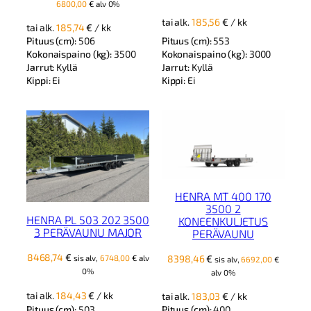
hinta
hinta
6800,00
€
alv 0%
oli:
on:
tai alk.
185,56
€
/ kk
tai alk.
185,74
€
/ kk
9077,42 €.
8534,00 €.
Pituus (cm):
506
Pituus (cm):
553
Kokonaispaino (kg):
3500
Kokonaispaino (kg):
3000
Jarrut:
Kyllä
Jarrut:
Kyllä
Kippi:
Ei
Kippi:
Ei
HENRA MT 400 170
3500 2
HENRA PL 503 202 3500
KONEENKULJETUS
3 PERÄVAUNU MAJOR
PERÄVAUNU
8468,74
€
8398,46
€
sis alv,
6748,00
€
alv
sis alv,
6692,00
€
0%
alv 0%
tai alk.
184,43
€
/ kk
tai alk.
183,03
€
/ kk
Pituus (cm):
503
Pituus (cm):
400