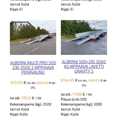
Jarrut:
Kyllä
Jarrut:
Kyllä
Kippi:
Ei
Kippi:
Ei
ALBERNI 500×210 3000
ALBERNI MULTI PRO 500
KG KIPPAAVA LAVETTI
230 3500 2 KIPPIAAVA
GRAVITY 5
PERÄVAUNU
8144,95
€
sis alv,
6490,00
€
alv
8157,50
€
sis alv,
6500,00
€
alv
0%
0%
tai alk.
177,96
€
/ kk
tai alk.
178,21
€
/ kk
Pituus (cm):
500
Kokonaispaino (kg):
3500
Kokonaispaino (kg):
3000
Jarrut:
Kyllä
Jarrut:
Kyllä
Kippi:
Kyllä
Kippi:
Kyllä