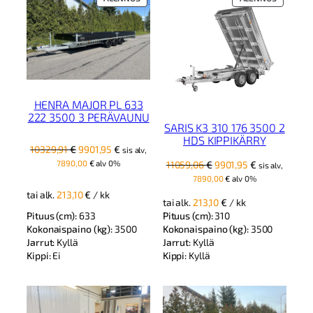
ALENNUKSESSA
ALENNUK
HENRA MAJOR PL 633
222 3500 3 PERÄVAUNU
SARIS K3 310 176 3500 2
HDS KIPPIKÄRRY
Alkuperäinen
Nykyinen
10329,91
€
9901,95
€
sis alv,
hinta
hinta
7890,00
€
alv 0%
Alkuperäinen
Nykyinen
11059,06
€
9901,95
€
sis alv,
oli:
on:
hinta
hinta
7890,00
€
alv 0%
10329,91 €.
9901,95 €.
oli:
on:
tai alk.
213,10
€
/ kk
tai alk.
213,10
€
/ kk
11059,06 €.
9901,95 €.
Pituus (cm):
633
Pituus (cm):
310
Kokonaispaino (kg):
3500
Kokonaispaino (kg):
3500
Jarrut:
Kyllä
Jarrut:
Kyllä
Kippi:
Ei
Kippi:
Kyllä