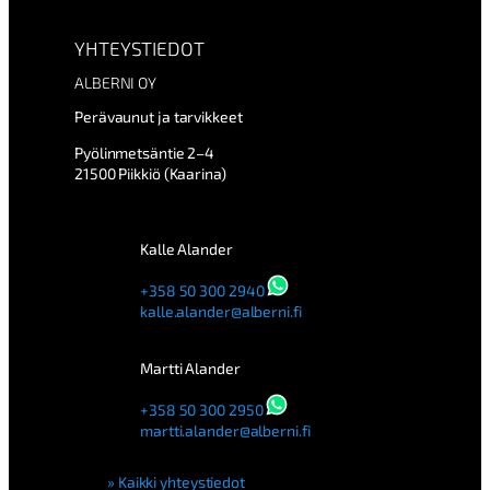
YHTEYSTIEDOT
ALBERNI OY
Perävaunut ja tarvikkeet
Pyölinmetsäntie 2–4
21500 Piikkiö (Kaarina)
Kalle Alander
+358 50 300 2940
kalle.alander@alberni.fi
Martti Alander
+358 50 300 2950
martti.alander@alberni.fi
Kaikki yhteystiedot