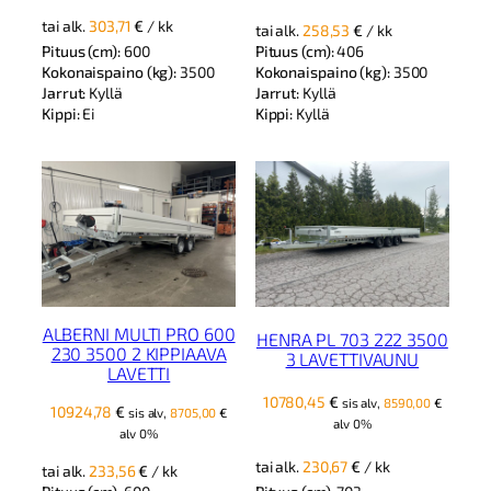
oli:
on:
tai alk.
303,71
€
/ kk
tai alk.
258,53
€
/ kk
13292,96 €.
12173,50 €.
Pituus (cm):
600
Pituus (cm):
406
Kokonaispaino (kg):
3500
Kokonaispaino (kg):
3500
Jarrut:
Kyllä
Jarrut:
Kyllä
Kippi:
Ei
Kippi:
Kyllä
ALBERNI MULTI PRO 600
HENRA PL 703 222 3500
230 3500 2 KIPPIAAVA
3 LAVETTIVAUNU
LAVETTI
10780,45
€
sis alv,
8590,00
€
10924,78
€
sis alv,
8705,00
€
alv 0%
alv 0%
tai alk.
230,67
€
/ kk
tai alk.
233,56
€
/ kk