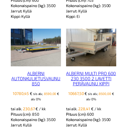
Pituus (cm):
600
Pituus (cm):
703
Kokonaispaino (kg):
3500
Kokonaispaino (kg):
3500
Jarrut:
Kyllä
Jarrut:
Kyllä
Kippi:
Kyllä
Kippi:
Ei
ALBERNI
ALBERNI MULTI PRO 600
AUTONKULJETUSVAUNU
230 3500 2 LAVETTI
850
PERÄVAUNU KIPPI
10780,45
€
10667,50
€
sis alv,
8590,00
€
sis alv,
8500,00
€
alv 0%
alv 0%
tai alk.
230,67
€
/ kk
tai alk.
228,41
€
/ kk
Pituus (cm):
850
Pituus (cm):
600
Kokonaispaino (kg):
3500
Kokonaispaino (kg):
3500
Jarrut:
Kyllä
Jarrut:
Kyllä