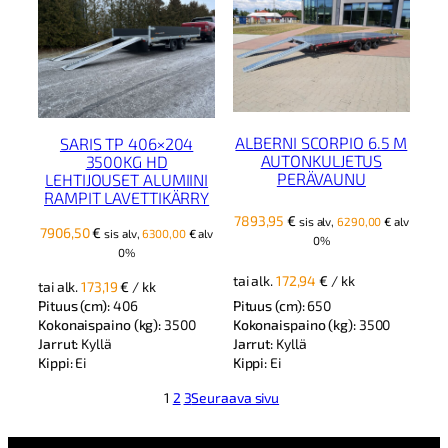
ALBERNI SCORPIO 6.5 M
SARIS TP 406×204
AUTONKULJETUS
3500KG HD
PERÄVAUNU
LEHTIJOUSET ALUMIINI
RAMPIT LAVETTIKÄRRY
7893,95
€
sis alv,
6290,00
€
alv
7906,50
€
sis alv,
6300,00
€
alv
0%
0%
tai alk.
172,94
€
/ kk
tai alk.
173,19
€
/ kk
Pituus (cm):
650
Pituus (cm):
406
Kokonaispaino (kg):
3500
Kokonaispaino (kg):
3500
Jarrut:
Kyllä
Jarrut:
Kyllä
Kippi:
Ei
Kippi:
Ei
1
2
3
Seuraava sivu