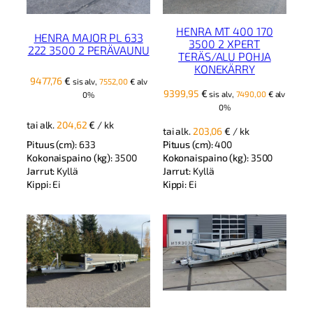
HENRA MT 400 170
HENRA MAJOR PL 633
3500 2 XPERT
222 3500 2 PERÄVAUNU
TERÄS/ALU POHJA
KONEKÄRRY
9477,76
€
sis alv,
7552,00
€
alv
9399,95
€
sis alv,
7490,00
€
alv
0%
0%
tai alk.
204,62
€
/ kk
tai alk.
203,06
€
/ kk
Pituus (cm):
633
Pituus (cm):
400
Kokonaispaino (kg):
3500
Kokonaispaino (kg):
3500
Jarrut:
Kyllä
Jarrut:
Kyllä
Kippi:
Ei
Kippi:
Ei