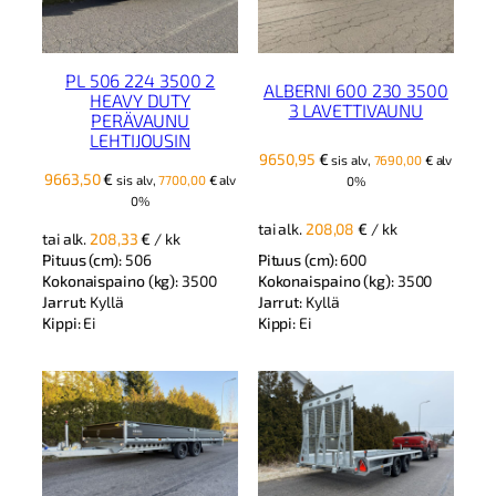
PL 506 224 3500 2
ALBERNI 600 230 3500
HEAVY DUTY
3 LAVETTIVAUNU
PERÄVAUNU
LEHTIJOUSIN
9650,95
€
sis alv,
7690,00
€
alv
9663,50
€
sis alv,
7700,00
€
alv
0%
0%
tai alk.
208,08
€
/ kk
tai alk.
208,33
€
/ kk
Pituus (cm):
506
Pituus (cm):
600
Kokonaispaino (kg):
3500
Kokonaispaino (kg):
3500
Jarrut:
Kyllä
Jarrut:
Kyllä
Kippi:
Ei
Kippi:
Ei