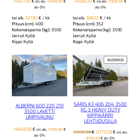
15637,30
€
14583,10
€
sis alv,
12460,00
€
sis alv,
11620,00
€
alv 0%
alv 0%
tai alk.
327,81
€
/ kk
tai alk.
306,72
€
/ kk
Pituus (cm):
400
Pituus (cm):
352
Kokonaispaino (kg):
3500
Kokonaispaino (kg):
3500
Jarrut:
Kyllä
Jarrut:
Kyllä
Kippi:
Kyllä
Kippi:
Kyllä
TUOTE
ALENNUS
ALENNUK
SARIS K3 406 204 3500
ALBERNI 600 220 210
KG 3 HEAVY DUTY
3500 LAVETTI
KIPPIKÄRRY
UMPIVAUNU
LEHTIJOUSILLA
14432,50
€
sis alv,
11500,00
€
Alkuperäinen
Nykyinen
13292,96
€
12173,50
€
sis alv,
alv 0%
hinta
hinta
9700,00
€
alv 0%