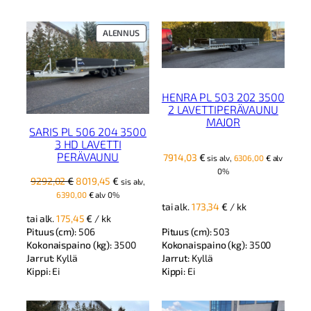
TUOTE
ALENNUS
ALENNUKSESSA
HENRA PL 503 202 3500
2 LAVETTIPERÄVAUNU
MAJOR
SARIS PL 506 204 3500
3 HD LAVETTI
PERÄVAUNU
7914,03
€
sis alv,
6306,00
€
alv
0%
Alkuperäinen
Nykyinen
9292,02
€
8019,45
€
sis alv,
hinta
hinta
6390,00
€
alv 0%
oli:
on:
tai alk.
173,34
€
/ kk
tai alk.
175,45
€
/ kk
9292,02 €.
8019,45 €.
Pituus (cm):
503
Pituus (cm):
506
Kokonaispaino (kg):
3500
Kokonaispaino (kg):
3500
Jarrut:
Kyllä
Jarrut:
Kyllä
Kippi:
Ei
Kippi:
Ei