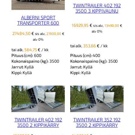
TWINTRAILER 402 192
3500 3 KIPPIVAUNU
ALBERNI SPORT
TRANSPORTER 600
16929,95
€
sis alv,
13490,00
€
alv 0%
27484,50
€
sis alv,
21900,00
€
alv 0%
tai alk.
353,66
€
/ kk
tai alk.
564,75
€
/ kk
Pituus (cm):
600
Pituus (cm):
400
Kokonaispaino (kg):
3500
Kokonaispaino (kg):
3500
Jarrut:
Kyllä
Jarrut:
Kyllä
Kippi:
Kyllä
Kippi:
Kyllä
TWINTRAILER 402 192
TWINTRAILER 352 192
3500 2 KIPPIKÄRRY
3500 2 KIPPIKÄRRY