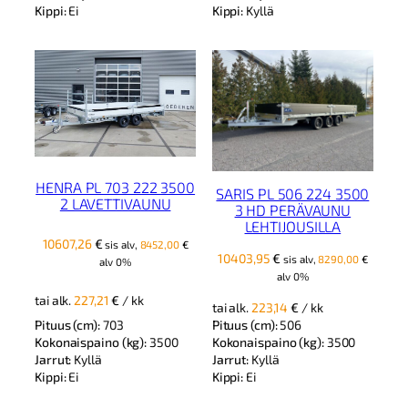
Kippi:
Ei
Kippi:
Kyllä
HENRA PL 703 222 3500
SARIS PL 506 224 3500
2 LAVETTIVAUNU
3 HD PERÄVAUNU
LEHTIJOUSILLA
10607,26
€
sis alv,
8452,00
€
10403,95
€
sis alv,
8290,00
€
alv 0%
alv 0%
tai alk.
227,21
€
/ kk
tai alk.
223,14
€
/ kk
Pituus (cm):
703
Pituus (cm):
506
Kokonaispaino (kg):
3500
Kokonaispaino (kg):
3500
Jarrut:
Kyllä
Jarrut:
Kyllä
Kippi:
Ei
Kippi:
Ei