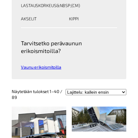
LASTAUSKORKEUS&NBSP;(CM)
AKSELIT
KIPPI
Tarvitsetko perävaunun
erikoismitoilla?
Vaunu erikoismitoilla
Näytetään tulokset 1–40 /
Kallein
89
ensin