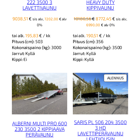
222 3500 3
HEAVY DUTY
LAVETTIVAUNU
KIPPIVAUNU
Alkuperäinen
Nykyinen
9038,51
€
10180,56
€
8772,45
€
sis alv,
7202,00
€
alv
sis alv,
hinta
hinta
0%
6990,00
€
alv 0%
oli:
on:
tai alk.
195,83
€
/ kk
tai alk.
190,51
€
/ kk
10180,56 €.
8772,45 €.
Pituus (cm):
503
Pituus (cm):
356
Kokonaispaino (kg):
3000
Kokonaispaino (kg):
3500
Jarrut:
Kyllä
Jarrut:
Kyllä
Kippi:
Ei
Kippi:
Kyllä
TUOTE
ALENNUS
ALENNUK
SARIS PL 506 204 3500
ALBERNI MULTI PRO 600
3 HD
230 3500 2 KIPPIAAVA
LAVETTIPERÄVAUNU
PERÄVAUNU
LEHTIJOUSIN