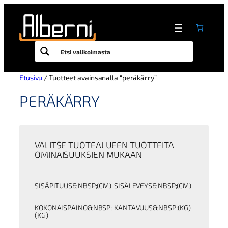
Siirry
sisältöön
Etusivu
/ Tuotteet avainsanalla “peräkärry”
PERÄKÄRRY
VALITSE TUOTEALUEEN TUOTTEITA
OMINAISUUKSIEN MUKAAN
SISÄPITUUS&NBSP;(CM)
SISÄLEVEYS&NBSP;(CM)
KOKONAISPAINO&NBSP;
KANTAVUUS&NBSP;(KG)
(KG)