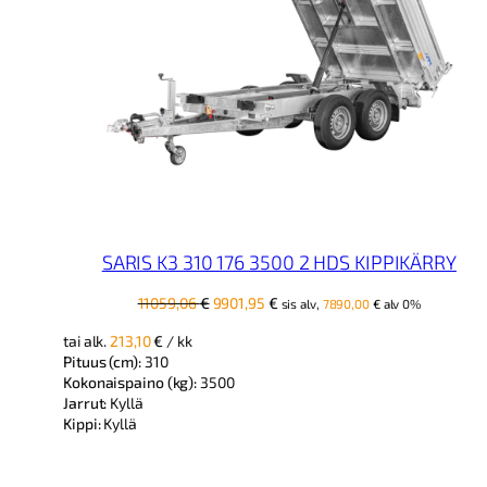
SARIS K3 310 176 3500 2 HDS KIPPIKÄRRY
Alkuperäinen
Nykyinen
11059,06
€
9901,95
€
sis alv,
7890,00
€
alv 0%
hinta
hinta
tai alk.
213,10
€
/ kk
oli:
on:
Pituus (cm):
310
11059,06 €.
9901,95 €.
Kokonaispaino (kg):
3500
Jarrut:
Kyllä
Kippi:
Kyllä