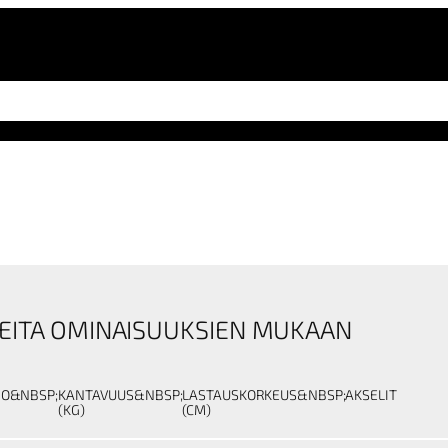
EITA OMINAISUUKSIEN MUKAAN
NO&NBSP;
KANTAVUUS&NBSP;
LASTAUSKORKEUS&NBSP;
AKSELIT
(KG)
(CM)