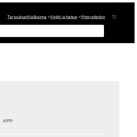
Tarjoukset
Valikoima
Vinkit ja tietoa
Yhteystiedot
KIPPI