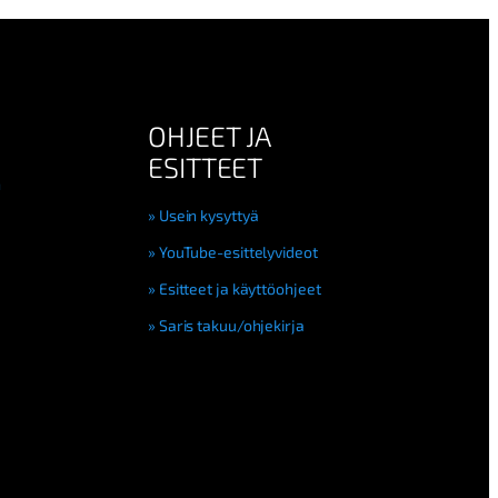
OHJEET JA
ESITTEET
n
Usein kysyttyä
YouTube-esittelyvideot
Esitteet ja käyttöohjeet
Saris takuu/ohjekirja