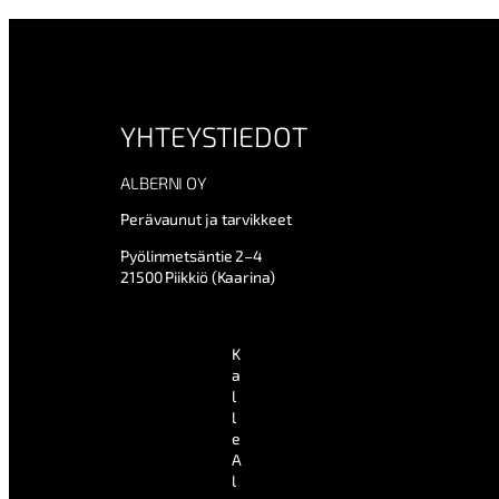
YHTEYSTIEDOT
ALBERNI OY
Perävaunut ja tarvikkeet
Pyölinmetsäntie 2–4
21500 Piikkiö (Kaarina)
K
a
l
l
e
A
l