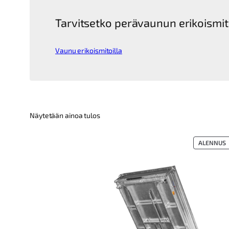
Tarvitsetko perävaunun erikoismit
Vaunu erikoismitoilla
Näytetään ainoa tulos
T
ALENNUS
A