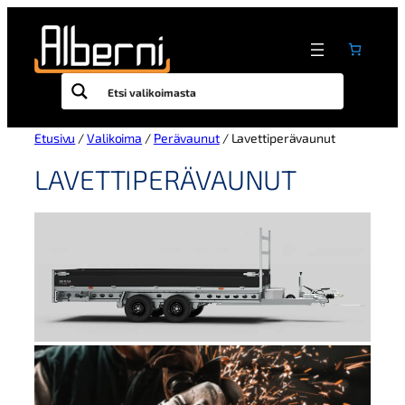
Siirry
sisältöön
Etusivu
/
Valikoima
/
Perävaunut
/ Lavettiperävaunut
LAVETTIPERÄVAUNUT