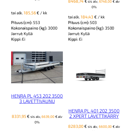
8468,74
€
sis alv,
6748,00
€
alv
0%
tai alk.
185,56
€
/ kk
tai alk.
184,43
€
/ kk
Pituus (cm):
553
Pituus (cm):
503
Kokonaispaino (kg):
3000
Kokonaispaino (kg):
3500
Jarrut:
Kyllä
Jarrut:
Kyllä
Kippi:
Ei
Kippi:
Ei
HENRA PL 453 202 3500
3 LAVETTIVAUNU
HENRA PL 401 202 3500
2 XPERT LAVETTIKÄRRY
8331,95
€
sis alv,
6639,00
€
alv
0%
8283,00
€
sis alv,
6600,00
€
alv