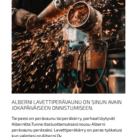
ALBERNI LAVETTIPERÄVAUNU ON SINUN AVAIN
JOKAPÄIVÄISEEN ONNISTUMISEEN.
Tarpeesi on perävaunu tai peräkärry, parhaat löytyvät
Albernilta.Tunne itseluottamuksesi nousu Alberni
perävaunu perässäsi. Lavettiperäkärry on paras työkalusi
kun valintasi on Alberni Oy.