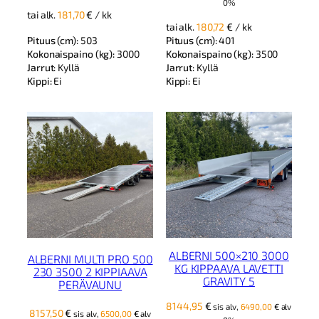
0%
tai alk.
181,70
€
/ kk
tai alk.
180,72
€
/ kk
Pituus (cm):
503
Pituus (cm):
401
Kokonaispaino (kg):
3000
Kokonaispaino (kg):
3500
Jarrut:
Kyllä
Jarrut:
Kyllä
Kippi:
Ei
Kippi:
Ei
ALBERNI 500×210 3000
ALBERNI MULTI PRO 500
KG KIPPAAVA LAVETTI
230 3500 2 KIPPIAAVA
GRAVITY 5
PERÄVAUNU
8144,95
€
sis alv,
6490,00
€
alv
8157,50
€
sis alv,
6500,00
€
alv