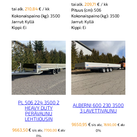
tai alk.
209,71
€
/ kk
tai alk.
210,84
€
/ kk
Pituus (cm):
506
Kokonaispaino (kg):
3500
Kokonaispaino (kg):
3500
Jarrut:
Kyllä
Jarrut:
Kyllä
Kippi:
Ei
Kippi:
Ei
PL 506 224 3500 2
ALBERNI 600 230 3500
HEAVY DUTY
3 LAVETTIVAUNU
PERÄVAUNU
LEHTIJOUSIN
9650,95
€
sis alv,
7690,00
€
alv
9663,50
€
sis alv,
7700,00
€
alv
0%
0%