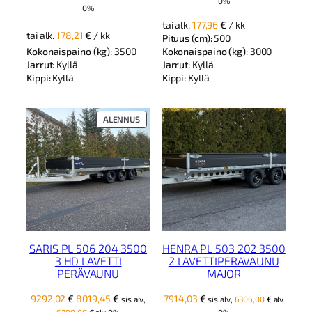
0%
0%
tai alk.
177,96
€
/ kk
tai alk.
178,21
€
/ kk
Pituus (cm):
500
Kokonaispaino (kg):
3500
Kokonaispaino (kg):
3000
Jarrut:
Kyllä
Jarrut:
Kyllä
Kippi:
Kyllä
Kippi:
Kyllä
TUOTE
ALENNUS
ALENNUKSESSA
SARIS PL 506 204 3500
HENRA PL 503 202 3500
3 HD LAVETTI
2 LAVETTIPERÄVAUNU
PERÄVAUNU
MAJOR
Alkuperäinen
Nykyinen
9292,02
€
8019,45
€
7914,03
€
sis alv,
sis alv,
6306,00
€
alv
hinta
hinta
6390,00
€
alv 0%
0%