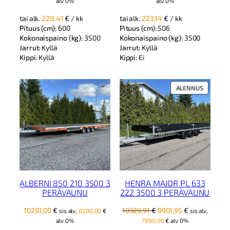
alv 0%
alv 0%
tai alk.
228,41
€
/ kk
tai alk.
223,14
€
/ kk
Pituus (cm):
600
Pituus (cm):
506
Kokonaispaino (kg):
3500
Kokonaispaino (kg):
3500
Jarrut:
Kyllä
Jarrut:
Kyllä
Kippi:
Kyllä
Kippi:
Ei
TUOTE
ALENNUS
ALENNUK
ALBERNI 850 210 3500 3
HENRA MAJOR PL 633
PERÄVAUNU
222 3500 3 PERÄVAUNU
Alkuperäinen
Nykyinen
10291,00
€
10329,91
€
9901,95
€
sis alv,
8200,00
€
sis alv,
hinta
hinta
alv 0%
7890,00
€
alv 0%
oli:
on: