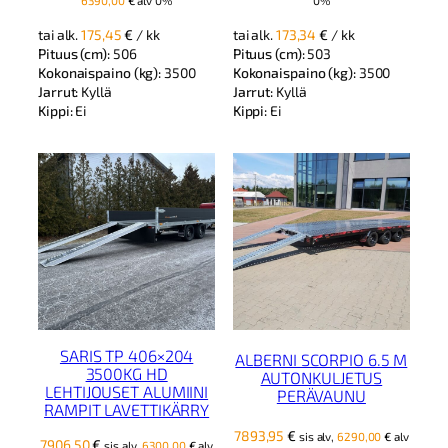
oli:
on:
tai alk.
175,45
€
/ kk
tai alk.
173,34
€
/ kk
9292,02 €.
8019,45 €.
Pituus (cm):
506
Pituus (cm):
503
Kokonaispaino (kg):
3500
Kokonaispaino (kg):
3500
Jarrut:
Kyllä
Jarrut:
Kyllä
Kippi:
Ei
Kippi:
Ei
SARIS TP 406×204
ALBERNI SCORPIO 6.5 M
3500KG HD
AUTONKULJETUS
LEHTIJOUSET ALUMIINI
PERÄVAUNU
RAMPIT LAVETTIKÄRRY
7893,95
€
sis alv,
6290,00
€
alv
7906,50
€
sis alv,
6300,00
€
alv