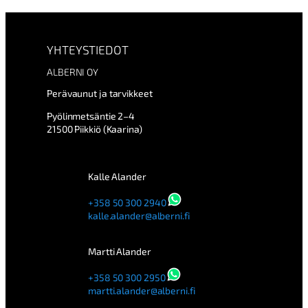
YHTEYSTIEDOT
ALBERNI OY
Perävaunut ja tarvikkeet
Pyölinmetsäntie 2–4
21500 Piikkiö (Kaarina)
Kalle Alander
+358 50 300 2940
kalle.alander@alberni.fi
Martti Alander
+358 50 300 2950
martti.alander@alberni.fi