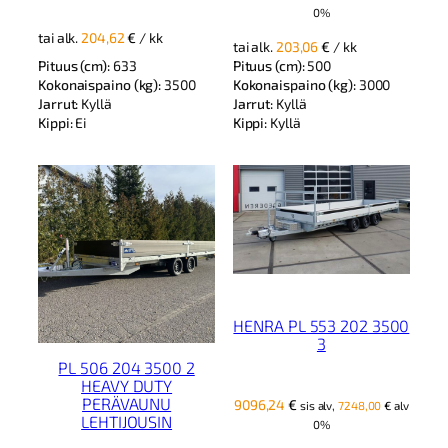
0%
tai alk.
204,62
€
/ kk
tai alk.
203,06
€
/ kk
Pituus (cm):
633
Pituus (cm):
500
Kokonaispaino (kg):
3500
Kokonaispaino (kg):
3000
Jarrut:
Kyllä
Jarrut:
Kyllä
Kippi:
Ei
Kippi:
Kyllä
HENRA PL 553 202 3500
3
PL 506 204 3500 2
HEAVY DUTY
PERÄVAUNU
9096,24
€
sis alv,
7248,00
€
alv
LEHTIJOUSIN
0%