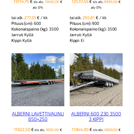
13114,75
€
12537,45
€
sis alv,
10450,00
€
sis alv,
9990,00
€
alv 0%
alv 0%
tai alk.
277,35
€
/ kk
tai alk.
265,81
€
/ kk
Pituus (cm):
600
Pituus (cm):
900
Kokonaispaino (kg):
3500
Kokonaispaino (kg):
3500
Jarrut:
Kyllä
Jarrut:
Kyllä
Kippi:
Kyllä
Kippi:
Ei
ALBERNI LAVETTIVAUNU
ALBERNI 600 230 3500
850×250
3 KIPPI
11922,50
€
11044,00
€
sis alv,
9500,00
€
sis alv,
8800,00
€