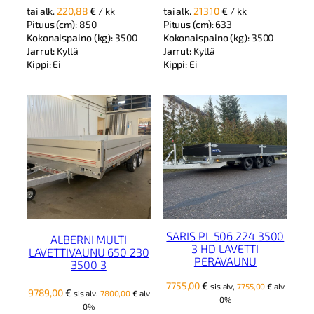
tai alk.
220,88
€
/ kk
tai alk.
213,10
€
/ kk
10329,91 €.
9901,95 €.
Pituus (cm):
850
Pituus (cm):
633
Kokonaispaino (kg):
3500
Kokonaispaino (kg):
3500
Jarrut:
Kyllä
Jarrut:
Kyllä
Kippi:
Ei
Kippi:
Ei
SARIS PL 506 224 3500
ALBERNI MULTI
3 HD LAVETTI
LAVETTIVAUNU 650 230
PERÄVAUNU
3500 3
7755,00
€
sis alv,
7755,00
€
alv
9789,00
€
sis alv,
7800,00
€
alv
0%
0%