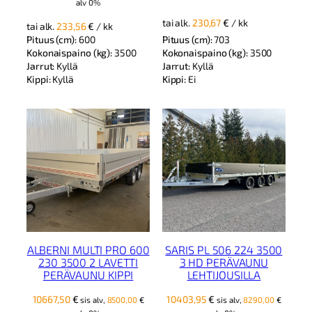
alv 0%
tai alk.
230,67
€
/ kk
tai alk.
233,56
€
/ kk
Pituus (cm):
600
Pituus (cm):
703
Kokonaispaino (kg):
3500
Kokonaispaino (kg):
3500
Jarrut:
Kyllä
Jarrut:
Kyllä
Kippi:
Kyllä
Kippi:
Ei
ALBERNI MULTI PRO 600
SARIS PL 506 224 3500
230 3500 2 LAVETTI
3 HD PERÄVAUNU
PERÄVAUNU KIPPI
LEHTIJOUSILLA
10667,50
€
10403,95
€
sis alv,
8500,00
€
sis alv,
8290,00
€