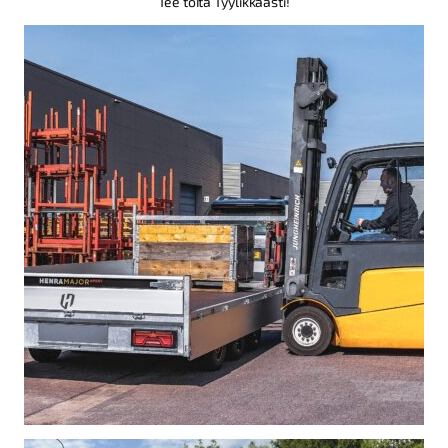
Tee töitä Tyylikkäästi!