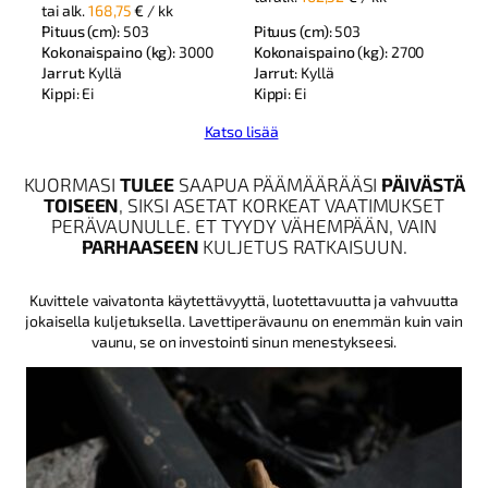
tai alk.
168,75
€
/ kk
Pituus (cm):
503
Pituus (cm):
503
Kokonaispaino (kg):
2700
Kokonaispaino (kg):
3000
Jarrut:
Kyllä
Jarrut:
Kyllä
Kippi:
Ei
Kippi:
Ei
Katso lisää
KUORMASI
TULEE
SAAPUA PÄÄMÄÄRÄÄSI
PÄIVÄSTÄ
TOISEEN
, SIKSI ASETAT KORKEAT VAATIMUKSET
PERÄVAUNULLE. ET TYYDY VÄHEMPÄÄN, VAIN
PARHAASEEN
KULJETUS RATKAISUUN.
Kuvittele vaivatonta käytettävyyttä, luotettavuutta ja vahvuutta
jokaisella kuljetuksella. Lavettiperävaunu on enemmän kuin vain
vaunu, se on investointi sinun menestykseesi.