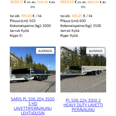
9038,51
€
8659,50
€
sis alv,
7202,00
€
alv
sis alv,
6900,00
€
alv
0%
0%
tai alk.
195,83
€
/ kk
tai alk.
188,25
€
/ kk
Pituus (cm):
503
Pituus (cm):
600
Kokonaispaino (kg):
3000
Kokonaispaino (kg):
3500
Jarrut:
Kyllä
Jarrut:
Kyllä
Kippi:
Ei
Kippi:
Kyllä
TUOTE
TUOTE
ALENNUS
ALENNUS
ALENNUKSESSA
ALENNUK
SARIS PL 506 204 3500
PL 506 224 3500 2
3 HD
HEAVY DUTY LAVETTI
LAVETTIPERÄVAUNU
PERÄVAUNU
LEHTIJOUSIN