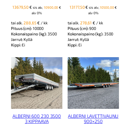
13679,50
€
13177,50
€
sis alv,
10900,00
€
sis alv,
10500,00
€
alv 0%
alv 0%
tai alk.
288,65
€
/ kk
tai alk.
278,61
€
/ kk
Pituus (cm):
10000
Pituus (cm):
900
Kokonaispaino (kg):
3500
Kokonaispaino (kg):
3500
Jarrut:
Kyllä
Jarrut:
Kyllä
Kippi:
Ei
Kippi:
Ei
ALBERNI 600 230 3500
ALBERNI LAVETTIVAUNU
3 KIPPAAVA
900×250