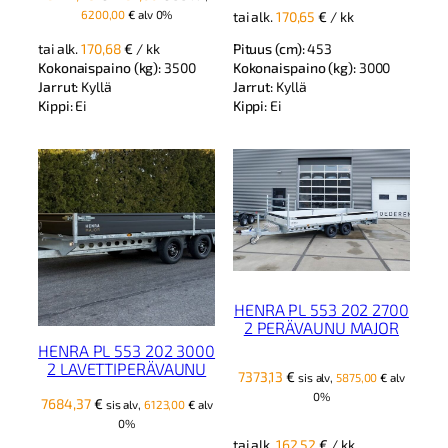
hinta
hinta
6200,00
€
alv 0%
tai alk.
170,65
€
/ kk
oli:
on:
Pituus (cm):
453
tai alk.
170,68
€
/ kk
8772,45 €.
7781,00 €.
Kokonaispaino (kg):
3000
Kokonaispaino (kg):
3500
Jarrut:
Kyllä
Jarrut:
Kyllä
Kippi:
Ei
Kippi:
Ei
HENRA PL 553 202 2700
2 PERÄVAUNU MAJOR
HENRA PL 553 202 3000
2 LAVETTIPERÄVAUNU
7373,13
€
sis alv,
5875,00
€
alv
0%
7684,37
€
sis alv,
6123,00
€
alv
0%
tai alk.
162,52
€
/ kk