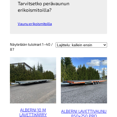
Tarvitsetko perävaunun
erikoismitoilla?
Vaunu erikoismitoilla
Näytetään tulokset 1–40 /
Kallein
87
ensin
ALBERNI 10 M
ALBERNI LAVETTIVAUNU
LAVETTIKÄRRY
850×250 PRO