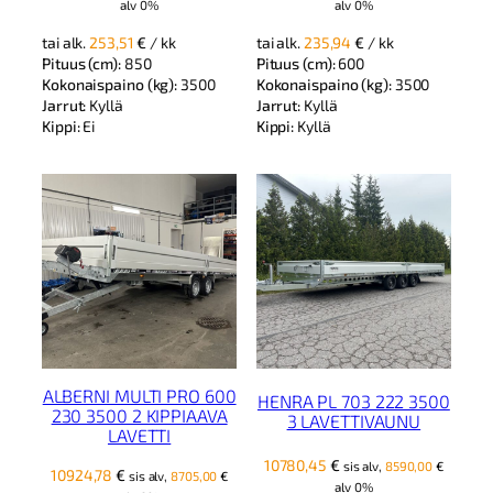
alv 0%
alv 0%
tai alk.
253,51
€
/ kk
tai alk.
235,94
€
/ kk
Pituus (cm):
850
Pituus (cm):
600
Kokonaispaino (kg):
3500
Kokonaispaino (kg):
3500
Jarrut:
Kyllä
Jarrut:
Kyllä
Kippi:
Ei
Kippi:
Kyllä
ALBERNI MULTI PRO 600
HENRA PL 703 222 3500
230 3500 2 KIPPIAAVA
3 LAVETTIVAUNU
LAVETTI
10780,45
€
sis alv,
8590,00
€
10924,78
€
sis alv,
8705,00
€
alv 0%