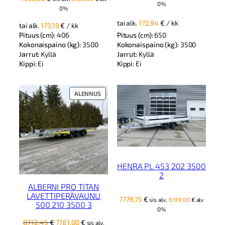
0%
0%
tai alk.
172,94
€
/ kk
tai alk.
173,19
€
/ kk
Pituus (cm):
406
Pituus (cm):
650
Kokonaispaino (kg):
3500
Kokonaispaino (kg):
3500
Jarrut:
Kyllä
Jarrut:
Kyllä
Kippi:
Ei
Kippi:
Ei
TUOTE
ALENNUS
ALENNUKSESSA
HENRA PL 453 202 3500
2
ALBERNI PRO TITAN
LAVETTIPERÄVAUNU
7779,75
€
sis alv,
6199,00
€
alv
500 210 3500 3
0%
Alkuperäinen
Nykyinen
8772,45
€
7781,00
€
sis alv,