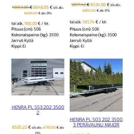
Alkuperäinen
Nykyinen
9077,42
€
8534,00
€
sis alv,
Alkuperäinen
Nykyinen
10055,06
€
8646,95
€
sis alv,
hinta
hinta
6800,00
€
alv 0%
hinta
hinta
6890,00
€
alv 0%
oli:
on:
oli:
on:
9077,42 €.
8534,00 €.
tai alk.
185,74
€
/ kk
tai alk.
188,00
€
/ kk
10055,06 €.
8646,95 €.
Pituus (cm):
506
Pituus (cm):
506
Kokonaispaino (kg):
3500
Kokonaispaino (kg):
3500
Jarrut:
Kyllä
Jarrut:
Kyllä
Kippi:
Ei
Kippi:
Ei
HENRA PL 553 202 3500
2
HENRA PL 503 202 3500
3 PERÄVAUNU MAJOR
8525,22
€
sis alv,
6793,00
€
alv
0%