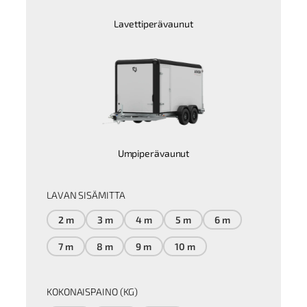
Lavettiperävaunut
Umpiperävaunut
LAVAN SISÄMITTA
2 m
3 m
4 m
5 m
6 m
7 m
8 m
9 m
10 m
KOKONAISPAINO (KG)