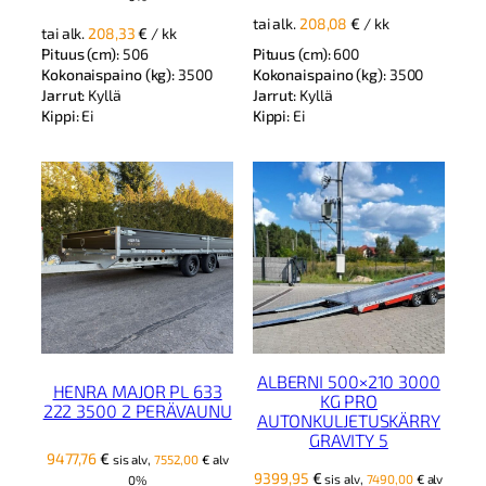
tai alk.
208,08
€
/ kk
tai alk.
208,33
€
/ kk
Pituus (cm):
506
Pituus (cm):
600
Kokonaispaino (kg):
3500
Kokonaispaino (kg):
3500
Jarrut:
Kyllä
Jarrut:
Kyllä
Kippi:
Ei
Kippi:
Ei
ALBERNI 500×210 3000
HENRA MAJOR PL 633
KG PRO
222 3500 2 PERÄVAUNU
AUTONKULJETUSKÄRRY
GRAVITY 5
9477,76
€
sis alv,
7552,00
€
alv
9399,95
€
sis alv,
7490,00
€
alv
0%