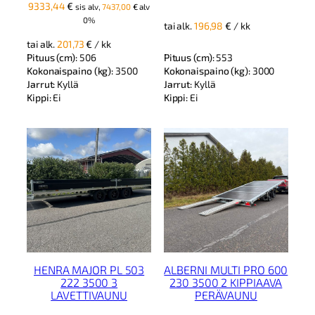
9333,44
€
sis alv,
7437,00
€
alv
0%
tai alk.
196,98
€
/ kk
tai alk.
201,73
€
/ kk
Pituus (cm):
553
Pituus (cm):
506
Kokonaispaino (kg):
3000
Kokonaispaino (kg):
3500
Jarrut:
Kyllä
Jarrut:
Kyllä
Kippi:
Ei
Kippi:
Ei
HENRA MAJOR PL 503
ALBERNI MULTI PRO 600
222 3500 3
230 3500 2 KIPPIAAVA
LAVETTIVAUNU
PERÄVAUNU