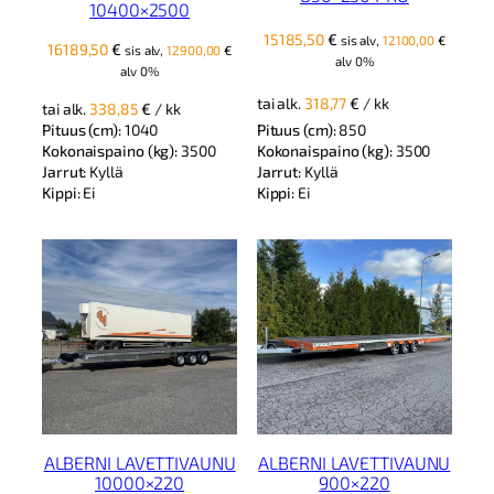
10400×2500
15185,50
€
sis alv,
12100,00
€
16189,50
€
sis alv,
12900,00
€
alv 0%
alv 0%
tai alk.
318,77
€
/ kk
tai alk.
338,85
€
/ kk
Pituus (cm):
1040
Pituus (cm):
850
Kokonaispaino (kg):
3500
Kokonaispaino (kg):
3500
Jarrut:
Kyllä
Jarrut:
Kyllä
Kippi:
Ei
Kippi:
Ei
ALBERNI LAVETTIVAUNU
ALBERNI LAVETTIVAUNU
10000×220
900×220