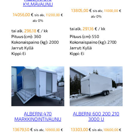
KYLMÄVAUNU
13805,00
€
sis alv,
11000,00
€
14056,00
€
sis alv,
11200,00
€
alv 0%
alv 0%
tai alk.
291,16
€
/ kk
tai alk.
296,18
€
/ kk
Pituus (cm):
550
Pituus (cm):
360
Kokonaispaino (kg):
2700
Kokonaispaino (kg):
2000
Jarrut:
Kyllä
Jarrut:
Kyllä
Kippi:
Ei
Kippi:
Ei
ALBERNI 470
ALBERNI 600 200 210
MARKKINOINTIVAUNU
3000 U
13679,50
€
13303,00
€
sis alv,
10900,00
€
sis alv,
10600,00
€