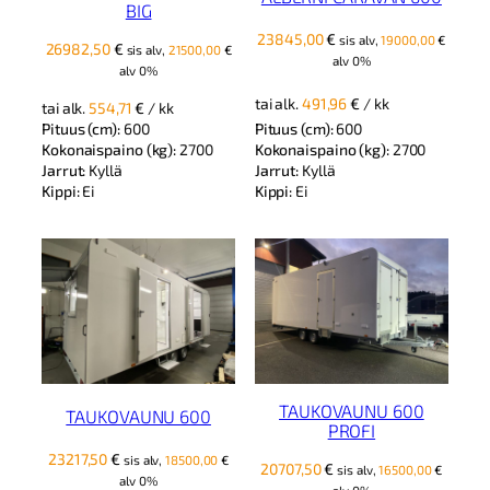
BIG
23845,00
€
sis alv,
19000,00
€
26982,50
€
sis alv,
21500,00
€
alv 0%
alv 0%
tai alk.
491,96
€
/ kk
tai alk.
554,71
€
/ kk
Pituus (cm):
600
Pituus (cm):
600
Kokonaispaino (kg):
2700
Kokonaispaino (kg):
2700
Jarrut:
Kyllä
Jarrut:
Kyllä
Kippi:
Ei
Kippi:
Ei
TAUKOVAUNU 600
TAUKOVAUNU 600
PROFI
23217,50
€
sis alv,
18500,00
€
20707,50
€
sis alv,
16500,00
€
alv 0%