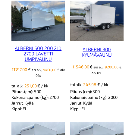
ALBERNI 500 200 210
ALBERNI 300
2700 LAVETTI
KYLMÄVAUNU
UMPIVAUNU
11546,00
€
sis alv,
9200,00
€
11797,00
€
sis alv,
9400,00
€
alv
alv 0%
0%
tai alk.
245,98
€
/ kk
tai alk.
251,00
€
/ kk
Pituus (cm):
500
Pituus (cm):
300
Kokonaispaino (kg):
2700
Kokonaispaino (kg):
2000
Jarrut:
Kyllä
Jarrut:
Kyllä
Kippi:
Ei
Kippi:
Ei