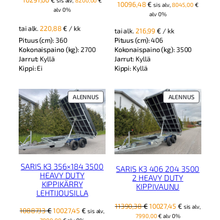
10096,48
€
sis alv,
8045,00
€
alv 0%
alv 0%
tai alk.
220,88
€
/ kk
tai alk.
216,99
€
/ kk
Pituus (cm):
360
Pituus (cm):
406
Kokonaispaino (kg):
2700
Kokonaispaino (kg):
3500
Jarrut:
Kyllä
Jarrut:
Kyllä
Kippi:
Ei
Kippi:
Kyllä
TUOTE
TUOTE
ALENNUS
ALENNUS
ALENNUKSESSA
ALENNUK
SARIS K3 356×184 3500
SARIS K3 406 204 3500
HEAVY DUTY
2 HEAVY DUTY
KIPPIKÄRRY
KIPPIVAUNU
LEHTIJOUSILLA
Alkuperäinen
Nykyinen
11390,38
€
10027,45
€
sis alv,
Alkuperäinen
Nykyinen
10887,13
€
10027,45
€
sis alv,
hinta
hinta
7990,00
€
alv 0%
hinta
hinta
7990,00
€
alv 0%