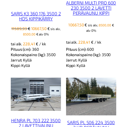
ALBERNI MULTI PRO 600
230 3500 2 LAVETTI
PERÄVAUNU KIPPI
SARIS K3 360 176 3500 2
HDS KIPPIKÄRRY
10667,50
€
sis alv,
8500,00
€
Alkuperäinen
Nykyinen
11589,93
€
10667,50
€
sis alv,
alv 0%
hinta
hinta
8500,00
€
alv 0%
oli:
on:
tai alk.
228,41
€
/ kk
tai alk.
228,41
€
/ kk
11589,93 €.
10667,50 €.
Pituus (cm):
360
Pituus (cm):
600
Kokonaispaino (kg):
3500
Kokonaispaino (kg):
3500
Jarrut:
Kyllä
Jarrut:
Kyllä
Kippi:
Kyllä
Kippi:
Kyllä
HENRA PL 703 222 3500
SARIS PL 506 224 3500
2 LAVETTIVAUNU