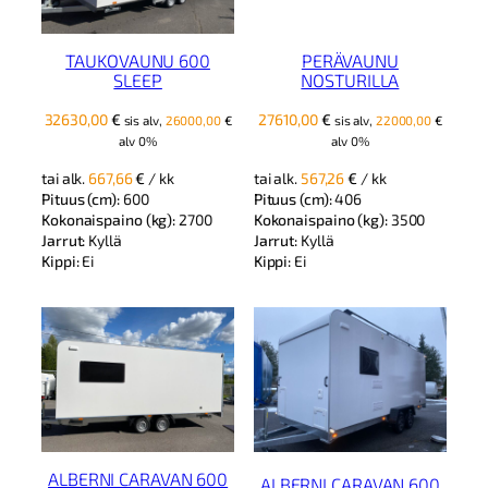
TAUKOVAUNU 600
PERÄVAUNU
SLEEP
NOSTURILLA
32630,00
€
27610,00
€
sis alv,
26000,00
€
sis alv,
22000,00
€
alv 0%
alv 0%
tai alk.
667,66
€
/ kk
tai alk.
567,26
€
/ kk
Pituus (cm):
600
Pituus (cm):
406
Kokonaispaino (kg):
2700
Kokonaispaino (kg):
3500
Jarrut:
Kyllä
Jarrut:
Kyllä
Kippi:
Ei
Kippi:
Ei
ALBERNI CARAVAN 600
ALBERNI CARAVAN 600