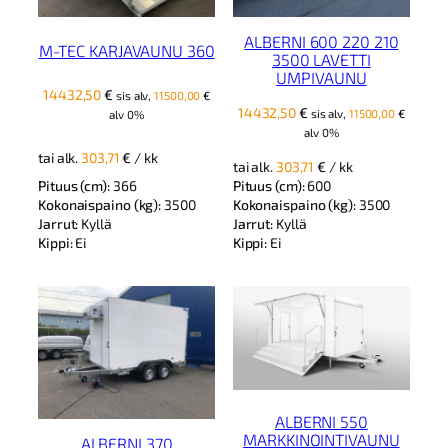
ALBERNI 600 220 210
M-TEC KARJAVAUNU 360
3500 LAVETTI
UMPIVAUNU
14432,50
€
sis alv,
11500,00
€
14432,50
€
sis alv,
11500,00
€
alv 0%
alv 0%
tai alk.
303,71
€
/ kk
tai alk.
303,71
€
/ kk
Pituus (cm):
366
Pituus (cm):
600
Kokonaispaino (kg):
3500
Kokonaispaino (kg):
3500
Jarrut:
Kyllä
Jarrut:
Kyllä
Kippi:
Ei
Kippi:
Ei
ALBERNI 550
MARKKINOINTIVAUNU
ALBERNI 370