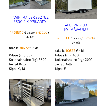
TWINTRAILER 352 192
3500 2 KIPPIKÄRRY
ALBERNI 430
KYLMÄVAUNU
14583,10
€
sis alv,
11620,00
€
alv 0%
14558,00
€
sis alv,
11600,00
€
alv 0%
tai alk.
306,72
€
/ kk
tai alk.
306,22
€
/ kk
Pituus (cm):
352
Pituus (cm):
430
Kokonaispaino (kg):
3500
Kokonaispaino (kg):
2000
Jarrut:
Kyllä
Jarrut:
Kyllä
Kippi:
Kyllä
Kippi:
Ei