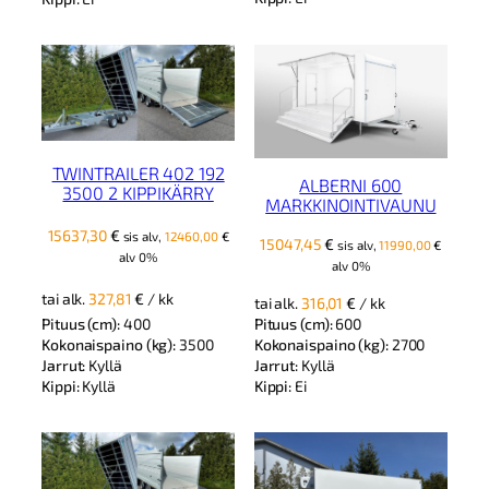
TWINTRAILER 402 192
ALBERNI 600
3500 2 KIPPIKÄRRY
MARKKINOINTIVAUNU
15637,30
€
sis alv,
12460,00
€
15047,45
€
sis alv,
11990,00
€
alv 0%
alv 0%
tai alk.
327,81
€
/ kk
tai alk.
316,01
€
/ kk
Pituus (cm):
400
Pituus (cm):
600
Kokonaispaino (kg):
3500
Kokonaispaino (kg):
2700
Jarrut:
Kyllä
Jarrut:
Kyllä
Kippi:
Kyllä
Kippi:
Ei