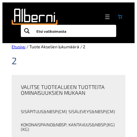
Siirry
sisältöön
Etusivu
/ Tuote Akselien lukumäärä / 2
2
VALITSE TUOTEALUEEN TUOTTEITA
OMINAISUUKSIEN MUKAAN
SISÄPITUUS&NBSP;(CM)
SISÄLEVEYS&NBSP;(CM)
KOKONAISPAINO&NBSP;
KANTAVUUS&NBSP;(KG)
(KG)