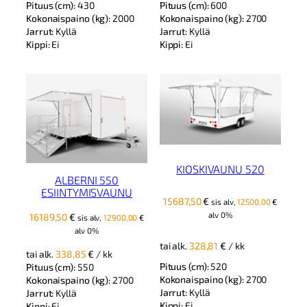
Pituus (cm):
430
Pituus (cm):
600
Kokonaispaino (kg):
2000
Kokonaispaino (kg):
2700
Jarrut:
Kyllä
Jarrut:
Kyllä
Kippi:
Ei
Kippi:
Ei
KIOSKIVAUNU 520
ALBERNI 550
ESIINTYMISVAUNU
15687,50
€
sis alv,
12500,00
€
alv 0%
16189,50
€
sis alv,
12900,00
€
alv 0%
tai alk.
328,81
€
/ kk
tai alk.
338,85
€
/ kk
Pituus (cm):
520
Pituus (cm):
550
Kokonaispaino (kg):
2700
Kokonaispaino (kg):
2700
Jarrut:
Kyllä
Jarrut:
Kyllä
Kippi:
Ei
Kippi:
Ei