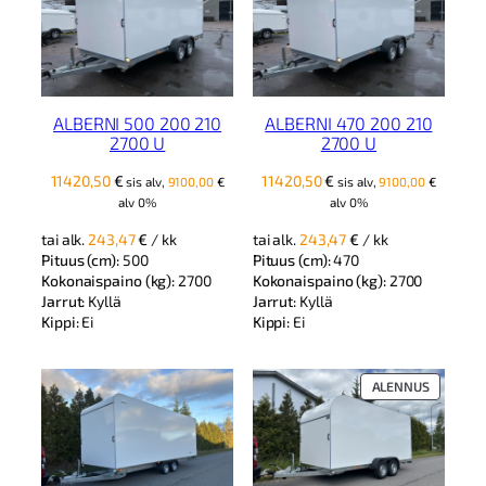
ALBERNI 500 200 210
ALBERNI 470 200 210
2700 U
2700 U
11420,50
€
11420,50
€
sis alv,
9100,00
€
sis alv,
9100,00
€
alv 0%
alv 0%
tai alk.
243,47
€
/ kk
tai alk.
243,47
€
/ kk
Pituus (cm):
500
Pituus (cm):
470
Kokonaispaino (kg):
2700
Kokonaispaino (kg):
2700
Jarrut:
Kyllä
Jarrut:
Kyllä
Kippi:
Ei
Kippi:
Ei
TUOTE
ALENNUS
ALENNUK