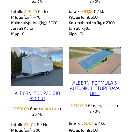
alv 0%
alv 0%
tai alk.
288,65
€
/ kk
tai alk.
281,12
€
/ kk
Pituus (cm):
470
Pituus (cm):
600
Kokonaispaino (kg):
2700
Kokonaispaino (kg):
2700
Jarrut:
Kyllä
Jarrut:
Kyllä
Kippi:
Ei
Kippi:
Ei
ALBERNI FORMULA 5
AUTONKULJETUPERÄVA
ALBERNI 500 220 210
UNU
3500 U
12537,45
€
sis alv,
9990,00
€
12801,00
€
sis alv,
10200,00
€
alv 0%
alv 0%
tai alk.
265,81
€
/ kk
tai alk.
271,08
€
/ kk
Pituus (cm):
500
Pituus (cm):
500