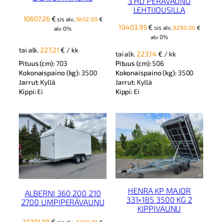
3 HD PERÄVAUNU
LEHTIJOUSILLA
10607,26
€
sis alv,
8452,00
€
10403,95
€
sis alv,
8290,00
€
alv 0%
alv 0%
tai alk.
227,21
€
/ kk
tai alk.
223,14
€
/ kk
Pituus (cm):
703
Pituus (cm):
506
Kokonaispaino (kg):
3500
Kokonaispaino (kg):
3500
Jarrut:
Kyllä
Jarrut:
Kyllä
Kippi:
Ei
Kippi:
Ei
HENRA KP MAJOR
ALBERNI 360 200 210
331×185 3500 KG 2
2700 UMPIPERÄVAUNU
KIPPIVAUNU
10291,00
€
sis alv,
8200,00
€