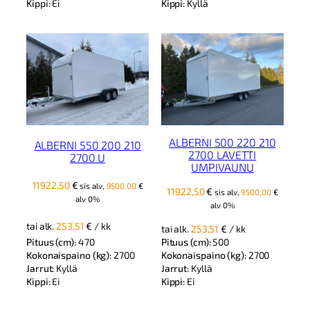
Kippi:
Kyllä
Kippi:
Ei
ALBERNI 500 220 210
ALBERNI 550 200 210
2700 LAVETTI
2700 U
UMPIVAUNU
11922,50
€
sis alv,
9500,00
€
11922,50
€
sis alv,
9500,00
€
alv 0%
alv 0%
tai alk.
253,51
€
/ kk
tai alk.
253,51
€
/ kk
Pituus (cm):
470
Pituus (cm):
500
Kokonaispaino (kg):
2700
Kokonaispaino (kg):
2700
Jarrut:
Kyllä
Jarrut:
Kyllä
Kippi:
Ei
Kippi:
Ei