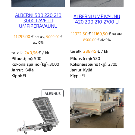
ALBERNI 500 220 210
ALBERNI UMPIVAUNU
3000 LAVETTI
420 200 210 2700 U
UMPIPERÄVAUNU
Alkuperäinen
Nykyinen
11922,50
€
11169,50
€
sis alv,
11295,00
€
sis alv,
9000,00
€
hinta
hinta
8900,00
€
alv 0%
alv 0%
oli:
on:
11922,50 €.
11169,50 €.
tai alk.
238,45
€
/ kk
tai alk.
240,96
€
/ kk
Pituus (cm):
500
Pituus (cm):
420
Kokonaispaino (kg):
3000
Kokonaispaino (kg):
2700
Jarrut:
Kyllä
Jarrut:
Kyllä
Kippi:
Ei
Kippi:
Ei
TUOTE
ALENNUS
ALENNUKSESSA