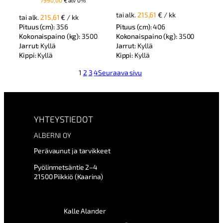
oli:
on:
oli:
on:
11390,38 €.
10027,45 €.
tai alk.
215,61
€
/ kk
tai alk.
215,61
€
/ kk
10887,13 €.
10027,45 €.
Pituus (cm):
356
Pituus (cm):
406
Kokonaispaino (kg):
3500
Kokonaispaino (kg):
3500
Jarrut:
Kyllä
Jarrut:
Kyllä
Kippi:
Kyllä
Kippi:
Kyllä
1
2
3
4
Seuraava sivu
YHTEYSTIEDOT
ALBERNI OY
Perävaunut ja tarvikkeet
Pyölinmetsäntie 2–4
21500 Piikkiö (Kaarina)
Kalle Alander