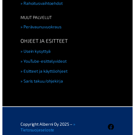
Rahoitusvaihtoehdot
MUUT PALVELUT
Perävaunuvuokraus
OHJEET JA ESITTEET
Usein kysyttyä
YouTube-esittelyvideot
Esitteet ja käyttöohjeet
Saris takuu/ohjekirja
Copyright Alberni Oy 2025 –
Faceboo
Tietosuojaseloste