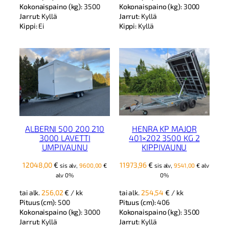
Kokonaispaino (kg):
3000
Kokonaispaino (kg):
3500
Jarrut:
Kyllä
Jarrut:
Kyllä
Kippi:
Kyllä
Kippi:
Ei
HENRA KP MAJOR
ALBERNI 500 200 210
401×202 3500 KG 2
3000 LAVETTI
KIPPIVAUNU
UMPIVAUNU
11973,96
€
12048,00
€
sis alv,
9541,00
€
alv
sis alv,
9600,00
€
0%
alv 0%
tai alk.
254,54
€
/ kk
tai alk.
256,02
€
/ kk
Pituus (cm):
406
Pituus (cm):
500
Kokonaispaino (kg):
3500
Kokonaispaino (kg):
3000
Jarrut:
Kyllä
Jarrut:
Kyllä