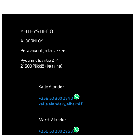
YHTEYSTIEDOT
ALBERNI OY
Perävaunut ja tarvikkeet
Pyölinmetsäntie 2–4
21500 Piikkiö (Kaarina)
Kalle Alander
+358 50 300 2940
kalle.alander@alberni.fi
Martti Alander
+358 50 300 2950