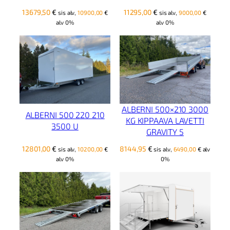
13679,50
€
11295,00
€
sis alv,
10900,00
€
sis alv,
9000,00
€
alv 0%
alv 0%
ALBERNI 500×210 3000
ALBERNI 500 220 210
KG KIPPAAVA LAVETTI
3500 U
GRAVITY 5
12801,00
€
8144,95
€
sis alv,
10200,00
€
sis alv,
6490,00
€
alv
alv 0%
0%