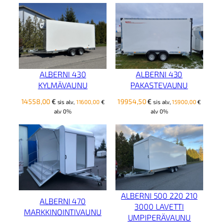
ALBERNI 430
ALBERNI 430
KYLMÄVAUNU
PAKASTEVAUNU
14558,00
€
19954,50
€
sis alv,
11600,00
€
sis alv,
15900,00
€
alv 0%
alv 0%
ALBERNI 500 220 210
ALBERNI 470
3000 LAVETTI
MARKKINOINTIVAUNU
UMPIPERÄVAUNU