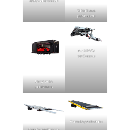
Jetti/vene traileri
Mittatilaus
perävaunu
Multi PRO
perävaunu
Umpi auto
perävaunu
Formula perävaunu
Gravity perävaunu