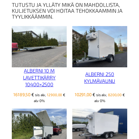
TUTUSTU JA YLLÄTY MIKÄ ON MAHDOLLISTA,
KULJETUKSEN VOI HOITAA TEHOKKAAMMIN JA
TYYLIKKÄÄMMIN.
ALBERNI 10 M
ALBERNI 250
LAVETTIKÄRRY
KYLMÄVAUNU
10400×2500
16189,50
€
10291,00
€
sis alv,
12900,00
€
sis alv,
8200,00
€
alv 0%
alv 0%