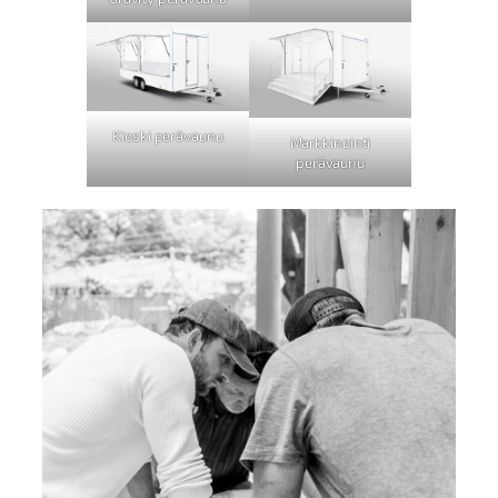
Kioski perävaunu
Markkinointi
perävaunu