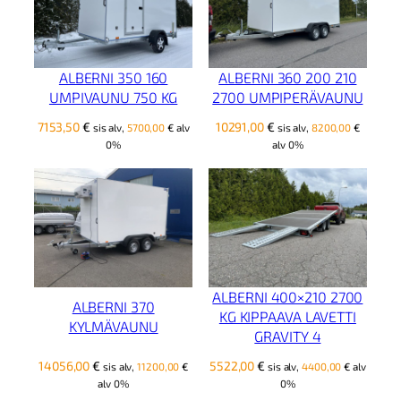
ALBERNI 350 160
ALBERNI 360 200 210
UMPIVAUNU 750 KG
2700 UMPIPERÄVAUNU
7153,50
€
10291,00
€
sis alv,
5700,00
€
alv
sis alv,
8200,00
€
0%
alv 0%
ALBERNI 400×210 2700
ALBERNI 370
KG KIPPAAVA LAVETTI
KYLMÄVAUNU
GRAVITY 4
14056,00
€
5522,00
€
sis alv,
11200,00
€
sis alv,
4400,00
€
alv
alv 0%
0%