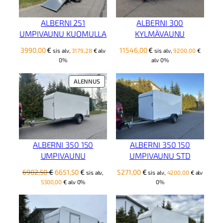
ALBERNI 251
ALBERNI 300
UMPIVAUNU KUOMULLA
KYLMÄVAUNU
3990,00
€
11546,00
€
sis alv,
3179,28
€
alv
sis alv,
9200,00
€
0%
alv 0%
TUOTE
ALENNUS
ALENNUKSESSA
ALBERNI 350 150
ALBERNI 350 150
UMPIVAUNU
UMPIVAUNU STD
Alkuperäinen
Nykyinen
6902,50
€
6651,50
€
5271,00
€
sis alv,
sis alv,
4200,00
€
alv
hinta
hinta
5300,00
€
alv 0%
0%
oli:
on:
6902,50 €.
6651,50 €.