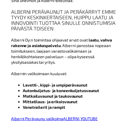
Sinä unelmoit ja Alberni toteuttaa.
ALBERNI PERÄVAUNUT JA PERÄKÄRRYT EMME
TYYDY KESKINKERTAISEEN, HUIPPU LAATU JA
INNOVOINTI TUOTTAA SINULLE ONNISTUMISIA
PÄIVÄSTÄ TOISEEN
Alberni Oy:n toimintaa ohjaavat arvot ovat
laatu, vahva
rakenne ja asiakaspalvelu
. Alberni panostaa nopeaan
toimitukseen, laajaan varastovalikoimaan ja
henkilökohtaiseen palveluun – olipa kyseessä
yksityisasiakas tai yritys.
Albernin valikoimaan kuuluvat:
Lavetti-, kippi- ja umpiperävaunut
Autonkuljetus- ja koneenkuljetusvaunut
Matkailuvaunut ja taukovaunut
Mittatilaus- ja erikoisvaunut
Venetrailerit ja rampit
Alberni Perävaunu valikoima
ALBERNI YOUTUBE