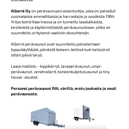
Alberni Oy
on perävaunujen asiantuntija, joka on palvellut
suomalaisia ammattilaisia ja harrastajia jo vuodesta 1994.
Yritys toimii Kaarinassa ja on tunnettu laadukkaista,
kestävistä ja käytännöllisistä perävaunuistaan, jotka on
suunniteltu erityisesti vaativiin olosuhteisiin.
Alberni perävaunut ovat suunniteltu palvelemaan
loppukäyttäjää, päivästä toiseen, kelissä kuin kelissä oli
sitten päivä tai yö.
Laaja mallisto – kippikärryt, lavaperävaunut, umpi-
perävaunut, venetrailerit, koneenkuljetusvaunut ja tiny
house -alustat.
Personoi perävaunusi RAL värillä, erotu joukosta ja nauti
perävaunusta.