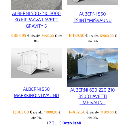
ALBERNI 500×210 3000
ALBERNI 550
KG KIPPAAVA LAVETTI
ESIINTYMISVAUNU
GRAVITY 5
6889,95
€
16189,50
€
sis alv,
5490,00
€
alv
sis alv,
12900,00
€
0%
alv 0%
ALBERNI 550
ALBERNI 600 220 210
MARKKINOINTIVAUNU
3500 LAVETTI
UMPIVAUNU
13805,00
€
14432,50
€
sis alv,
11000,00
€
sis alv,
11500,00
€
alv 0%
alv 0%
1
2
3
…
5
Katso lisää