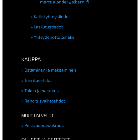
martti.alander@alberni.fi
Kaikki yhteystiedot
Laskutustiedot
Yhteydenottolomake
KAUPPA
Ostaminen ja maksaminen
Toimitusehdot
Takuu ja palautus
Rahoitusvaihtoehdot
MUUT PALVELUT
Perävaunuvuokraus
OHJEET JA ESITTEET