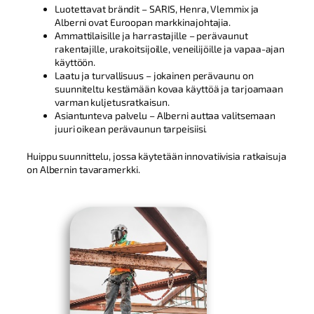
Luotettavat brändit – SARIS, Henra, Vlemmix ja
Alberni ovat Euroopan markkinajohtajia.
Ammattilaisille ja harrastajille – perävaunut
rakentajille, urakoitsijoille, veneilijöille ja vapaa-ajan
käyttöön.
Laatu ja turvallisuus – jokainen perävaunu on
suunniteltu kestämään kovaa käyttöä ja tarjoamaan
varman kuljetusratkaisun.
Asiantunteva palvelu – Alberni auttaa valitsemaan
juuri oikean perävaunun tarpeisiisi.
Huippu suunnittelu, jossa käytetään innovatiivisia ratkaisuja
on Albernin tavaramerkki.