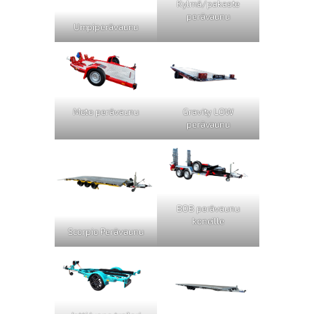
Kylmä/pakaste
perävaunu
Umpiperävaunu
Moto perävaunu
Gravity LOW
perävaunu
BOB perävaunu
koneille
Scorpio Perävaunu