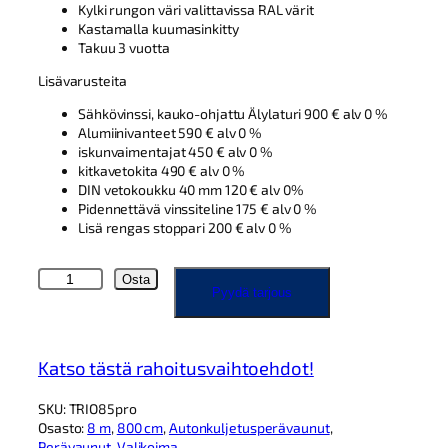
Kylki rungon väri valittavissa RAL värit
Kastamalla kuumasinkitty
Takuu 3 vuotta
Lisävarusteita
Sähkövinssi, kauko-ohjattu Älylaturi 900 € alv 0 %
Alumiinivanteet 590 € alv 0 %
iskunvaimentajat 450 € alv 0 %
kitkavetokita 490 € alv 0 %
DIN vetokoukku 40 mm 120 € alv 0%
Pidennettävä vinssiteline 175 € alv 0 %
Lisä rengas stoppari 200 € alv 0 %
A
Osta
Pyydä tarjous
l
b
e
r
Katso tästä rahoitusvaihtoehdot!
n
i
SKU:
TRIO85pro
A
Osasto:
8 m
, 
800 cm
, 
Autonkuljetusperävaunut
, 
u
Perävaunut
, 
Valikoima
t