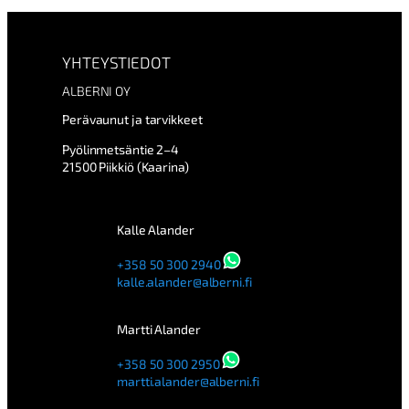
YHTEYSTIEDOT
ALBERNI OY
Perävaunut ja tarvikkeet
Pyölinmetsäntie 2–4
21500 Piikkiö (Kaarina)
Kalle Alander
+358 50 300 2940
kalle.alander@alberni.fi
Martti Alander
+358 50 300 2950
martti.alander@alberni.fi