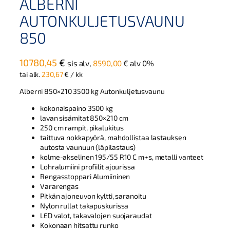
ALBERNI
AUTONKULJETUSVAUNU
850
10780,45
€
sis alv,
8590,00
€
alv 0%
tai alk.
230,67
€
/ kk
Alberni 850×210 3500 kg Autonkuljetusvaunu
kokonaispaino 3500 kg
lavan sisämitat 850×210 cm
250 cm rampit, pikalukitus
taittuva nokkapyörä, mahdollistaa lastauksen
autosta vaunuun (läpilastaus)
kolme-akselinen 195/55 R10 C m+s, metalli vanteet
Lohralumiini profiilit ajourissa
Rengasstoppari Alumiininen
Vararengas
Pitkän ajoneuvon kyltti, saranoitu
Nylon rullat takapuskurissa
LED valot, takavalojen suojaraudat
Kokonaan hitsattu runko