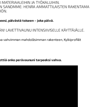
I MATERIAALEIHIN JA TYÖKALUIHIN.
UN SANOMME: HENRA AMMATTILAISTEN RAKENTAMA
ÖÖN.
eesi, päivästä toiseen – joka päivä.
! LAVETTIVAUNU INTENSIIVISELLE KÄYTTÄJÄLLE.
a vahvimman mahdollisimman rakenteen, Kylkiprofiilit
ettiä onko perävaununi tarpeeksi vahva.