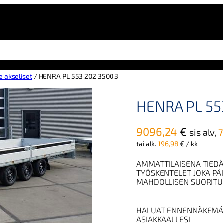
e akseliset
/ HENRA PL 553 202 3500 3
HENRA PL 55
9096,24
€
sis alv,
tai alk.
196,98
€
/ kk
AMMATTILAISENA TIEDÄ
TYÖSKENTELET JOKA PÄ
MAHDOLLISEN SUORITU
HALUAT ENNENNÄKEMÄ
ASIAKKAALLESI