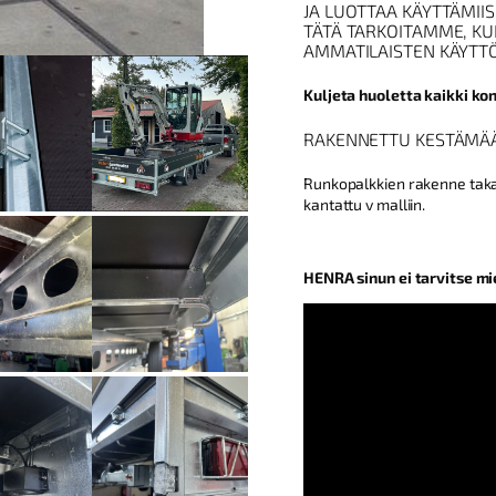
JA LUOTTAA KÄYTTÄMIIS
TÄTÄ TARKOITAMME, K
AMMATILAISTEN KÄYTT
Kuljeta huoletta kaikki kon
RAKENNETTU KESTÄMÄÄN
Runkopalkkien rakenne taka
kantattu v malliin.
HENRA sinun ei tarvitse mi