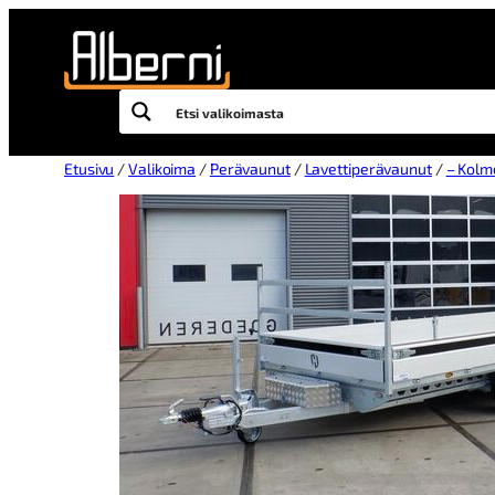
Etusivu
/
Valikoima
/
Perävaunut
/
Lavettiperävaunut
/
– Kolm