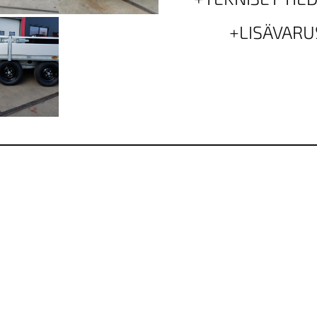
0
3
LISÄVARU
m
ä
ä
r
ä