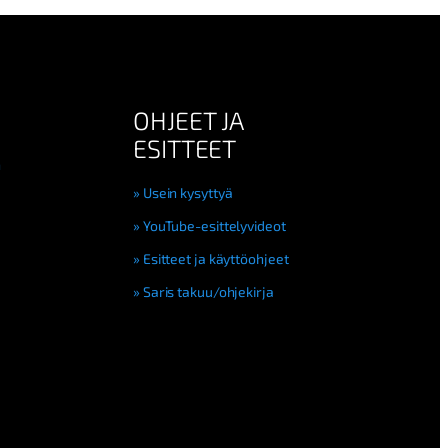
OHJEET JA
ESITTEET
n
Usein kysyttyä
YouTube-esittelyvideot
Esitteet ja käyttöohjeet
Saris takuu/ohjekirja