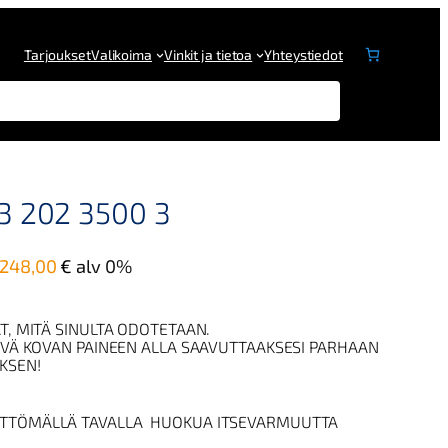
Tarjoukset
Valikoima
Vinkit ja tietoa
Yhteystiedot
3 202 3500 3
7248,00
€
alv 0%
T, MITÄ SINULTA ODOTETAAN.
IVÄ KOVAN PAINEEN ALLA SAAVUTTAAKSESI PARHAAN
KSEN!
TTÖMÄLLÄ TAVALLA HUOKUA ITSEVARMUUTTA