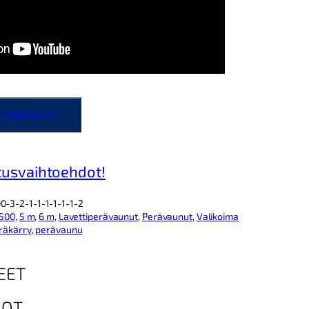
Pyydä tarjous
tusvaihtoehdot!
-3-2-1-1-1-1-1-1-2
500
, 
5 m
, 
6 m
, 
Lavettiperävaunut
, 
Perävaunut
, 
Valikoima
räkärry
, 
perävaunu
EET
DOT