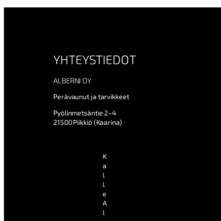
YHTEYSTIEDOT
ALBERNI OY
Perävaunut ja tarvikkeet
Pyölinmetsäntie 2–4
21500 Piikkiö (Kaarina)
K
a
l
l
e
A
l