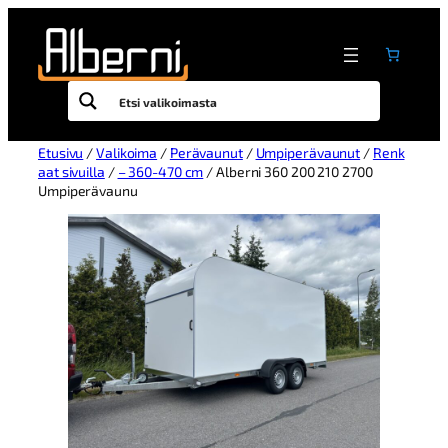
Etusivu
/
Valikoima
/
Perävaunut
/
Umpiperävaunut
/
Renk
aat sivuilla
/
– 360-470 cm
/ Alberni 360 200 210 2700
Umpiperävaunu