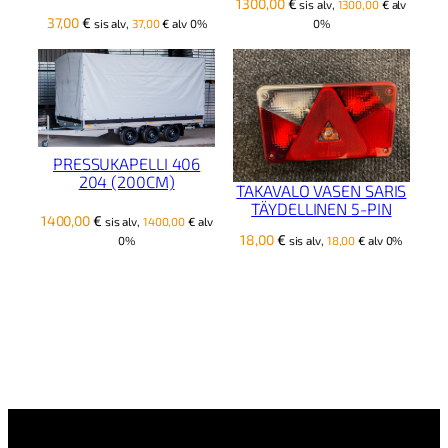
1300,00
€
sis alv,
1300,00
€
alv
37,00
€
sis alv,
37,00
€
alv 0%
0%
PRESSUKAPELLI 406
204 (200CM)
TAKAVALO VASEN SARIS
TÄYDELLINEN 5-PIN
1400,00
€
sis alv,
1400,00
€
alv
18,00
€
0%
sis alv,
18,00
€
alv 0%