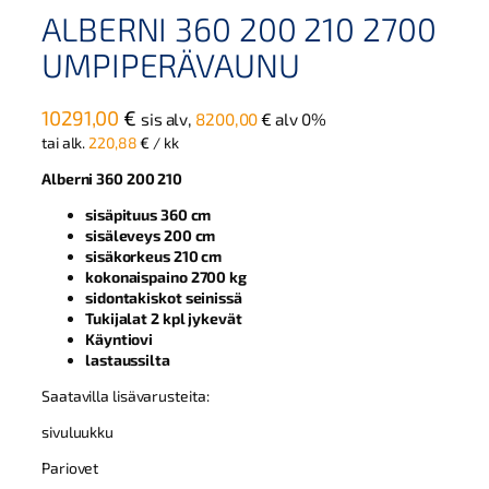
ALBERNI 360 200 210 2700
UMPIPERÄVAUNU
10291,00
€
sis alv,
8200,00
€
alv 0%
tai alk.
220,88
€
/ kk
Alberni 360 200 210
sisäpituus 360 cm
sisäleveys 200 cm
sisäkorkeus 210 cm
kokonaispaino 2700 kg
sidontakiskot seinissä
Tukijalat 2 kpl jykevät
Käyntiovi
lastaussilta
Saatavilla lisävarusteita:
sivuluukku
Pariovet