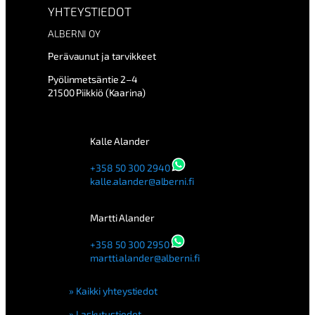
YHTEYSTIEDOT
ALBERNI OY
Perävaunut ja tarvikkeet
Pyölinmetsäntie 2–4
21500 Piikkiö (Kaarina)
Kalle Alander
+358 50 300 2940
kalle.alander@alberni.fi
Martti Alander
+358 50 300 2950
martti.alander@alberni.fi
Kaikki yhteystiedot
Laskutustiedot