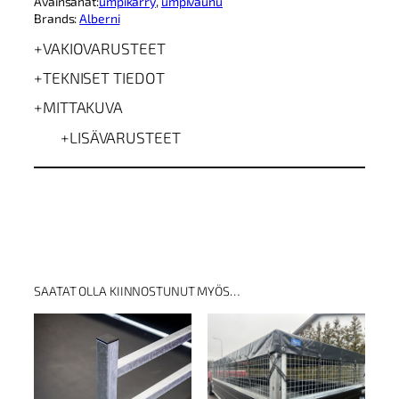
Avainsanat:
umpikärry
, 
umpivaunu
2
Brands:
Alberni
0
0
VAKIOVARUSTEET
2
1
TEKNISET TIEDOT
0
2
MITTAKUVA
7
LISÄVARUSTEET
0
0
U
m
p
i
p
e
r
ä
SAATAT OLLA KIINNOSTUNUT MYÖS…
v
a
u
n
u
m