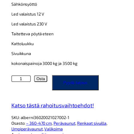
Sähkönsyöttö
Led valaistus 12 V
Led valaistus 230 V
Taitetteva pöytä eteen
Kattoluukku
Sivuikkuna
kokonaispainoja 3000 kg ja 3500 kg
A
Osta
Pyydä tarjous
l
b
e
r
Katso tästä rahoitusvaihtoehdot!
n
i
SKU:
alberni36020021027002-1
3
Osasto:
– 360-470 cm
, 
Perävaunut
, 
Renkaat sivuilla
, 
6
Umpiperävaunut
, 
Valikoima
0