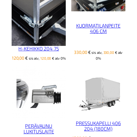
ä
ä
r
ä
KUORMATILANPEITE
406 CM
H-KEHIKKO 204 75
330,00
€
sis alv,
330,00
€
alv
120,00
€
0%
sis alv,
120,00
€
alv 0%
PRESSUKAPELLI 406
PERÄVAUNU
204 (180CM)
LUKITUSLAITE