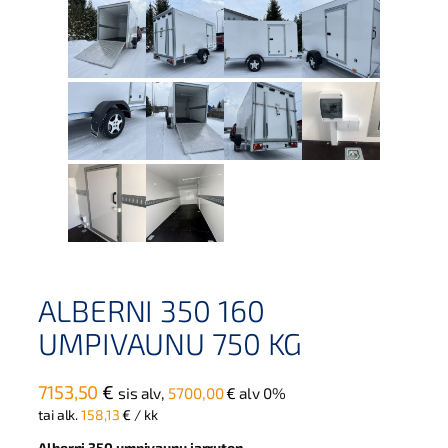
ALBERNI 350 160
UMPIVAUNU 750 KG
7153,50
€
sis alv,
5700,00
€
alv 0%
tai alk.
158,13
€
/ kk
Alberni 350 umpivaunu jarruton