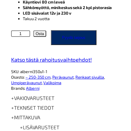
Käyntiovi 80 cm leveä
Sähkönsyöttö, minikeskus sekä 2 kpl pistorasia
LED sisävalot 12v ja 230 v
Takuu 2 vuotta
A
Osta
Pyydä tarjous
l
b
e
r
Katso tästä rahoitusvaihtoehdot!
n
i
SKU:
alberni350u1-1
3
Osasto:
– 250-350 cm
, 
Perävaunut
, 
Renkaat sivuilla
, 
5
Umpiperävaunut
, 
Valikoima
0
Brands:
Alberni
1
6
VAKIOVARUSTEET
0
U
TEKNISET TIEDOT
m
p
MITTAKUVA
i
LISÄVARUSTEET
v