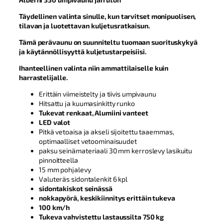
Täydellinen valinta sinulle, kun tarvitset monipuolisen,
tilavan ja luotettavan kuljetusratkaisun.
Tämä perävaunu on suunniteltu tuomaan suorituskykyä
ja käytännöllisyyttä kuljetustarpeisiisi.
Ihanteellinen valinta niin ammattilaiselle kuin
harrastelijalle.
Erittäin viimeistelty ja tiivis umpivaunu
Hitsattu ja kuumasinkitty runko
Tukevat renkaat, Alumiini vanteet
LED valot
Pitkä vetoaisa ja akseli sijoitettu taaemmas,
optimaalliset vetoominaisuudet
paksu seinämateriaali 30 mm kerroslevy lasikuitu
pinnoitteella
15 mm pohjalevy
Valuteräs sidontalenkit 6 kpl
sidontakiskot seinässä
nokkapyörä, keskikiinnitys erittäin tukeva
100 km/h
Tukeva vahvistettu lastaussilta 750 kg