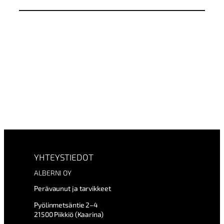
a
u
n
u
7
5
0
k
g
m
ä
ä
r
ä
YHTEYSTIEDOT
ALBERNI OY
Perävaunut ja tarvikkeet
Pyölinmetsäntie 2–4
21500 Piikkiö (Kaarina)