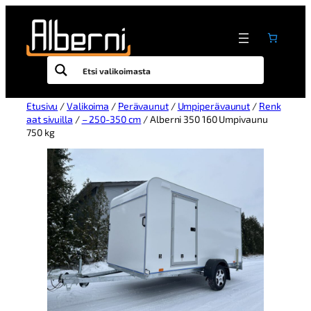
Etusivu
/
Valikoima
/
Perävaunut
/
Umpiperävaunut
/
Renk
aat sivuilla
/
– 250-350 cm
/ Alberni 350 160 Umpivaunu
750 kg