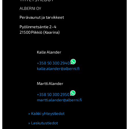
a
l
ALBERNI OY
k
Perävaunut ja tarvikkeet
a
a
Pyölinmetsäntie 2–4
m
21500 Piikkiö (Kaarina)
ä
ä
r
ä
Kalle Alander
+358 50 300 2940
kalle.alander@alberni.fi
Martti Alander
+358 50 300 2950
martti.alander@alberni.fi
Kaikki yhteystiedot
Laskutustiedot