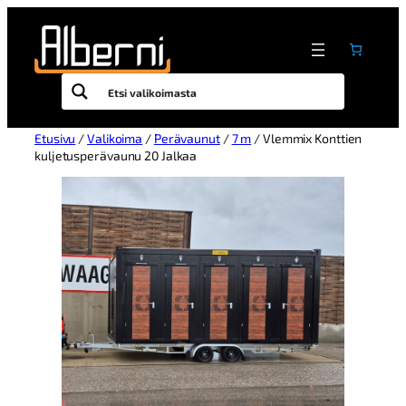
Etusivu
/
Valikoima
/
Perävaunut
/
7 m
/ Vlemmix Konttien
kuljetusperävaunu 20 Jalkaa