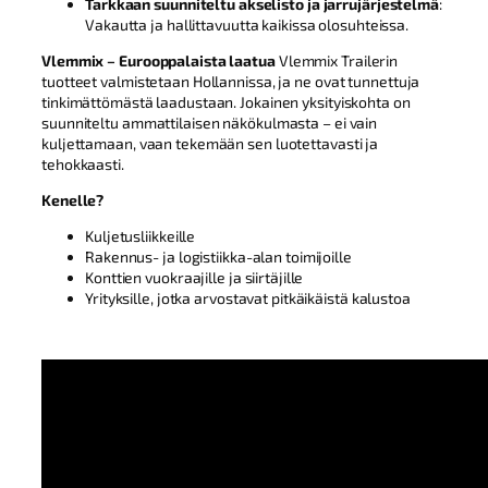
Tarkkaan suunniteltu akselisto ja jarrujärjestelmä
:
Vakautta ja hallittavuutta kaikissa olosuhteissa.
Vlemmix – Eurooppalaista laatua
Vlemmix Trailerin
tuotteet valmistetaan Hollannissa, ja ne ovat tunnettuja
tinkimättömästä laadustaan. Jokainen yksityiskohta on
suunniteltu ammattilaisen näkökulmasta – ei vain
kuljettamaan, vaan tekemään sen luotettavasti ja
tehokkaasti.
Kenelle?
Kuljetusliikkeille
Rakennus- ja logistiikka-alan toimijoille
Konttien vuokraajille ja siirtäjille
Yrityksille, jotka arvostavat pitkäikäistä kalustoa