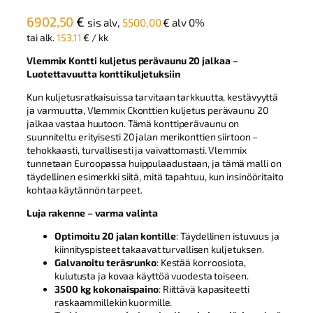
6902,50
€
sis alv,
5500,00
€
alv 0%
tai alk.
153,11
€
/ kk
Vlemmix Kontti kuljetus perävaunu 20 jalkaa –
Luotettavuutta konttikuljetuksiin
Kun kuljetusratkaisuissa tarvitaan tarkkuutta, kestävyyttä
ja varmuutta, Vlemmix Ckonttien kuljetus perävaunu 20
jalkaa vastaa huutoon. Tämä konttiperävaunu on
suunniteltu erityisesti 20 jalan merikonttien siirtoon –
tehokkaasti, turvallisesti ja vaivattomasti. Vlemmix
tunnetaan Euroopassa huippulaadustaan, ja tämä malli on
täydellinen esimerkki siitä, mitä tapahtuu, kun insinööritaito
kohtaa käytännön tarpeet.
Luja rakenne – varma valinta
Optimoitu 20 jalan kontille
: Täydellinen istuvuus ja
kiinnityspisteet takaavat turvallisen kuljetuksen.
Galvanoitu teräsrunko
: Kestää korroosiota,
kulutusta ja kovaa käyttöä vuodesta toiseen.
3500 kg kokonaispaino
: Riittävä kapasiteetti
raskaammillekin kuormille.