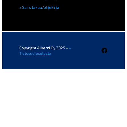
Saris takuu/ohjekirja
Copyright Alberni Oy 2025 –
Faceboo
Tietosuojaseloste