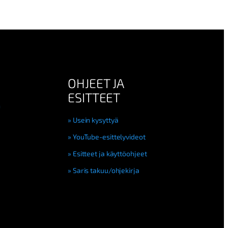
OHJEET JA
ESITTEET
n
Usein kysyttyä
YouTube-esittelyvideot
Esitteet ja käyttöohjeet
Saris takuu/ohjekirja