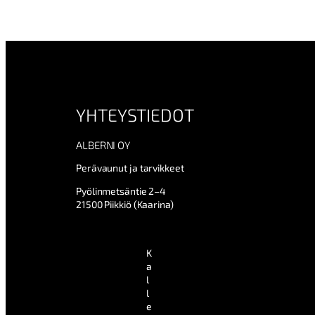
YHTEYSTIEDOT
ALBERNI OY
Perävaunut ja tarvikkeet
Pyölinmetsäntie 2–4
21500 Piikkiö (Kaarina)
K
a
l
l
e