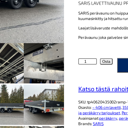
SARIS LAVETTIVAUNU P
r
SARIS perävaunu on huippuun
ä
kuumasinkitty ja hitsattu ru
i
Laajat lisävaruste mahdolli
n
Perävaunu joka palvelee si
e
n
h
S
Osta
a
i
r
n
i
s
t
Katso tästä rahoi
T
a
P
4
o
SKU:
tp40620435002ramp-
0
Osasto:
– 406 cm lavetti
, 
35
l
6
ja peräkärry tarjoukset
, 
Per
×
i
Avainsanat:
peräkärry
, 
perä
2
Brands:
SARIS
0