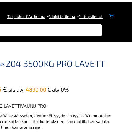
Tarjoukset
Valikoima
Vinkit ja tietoa
Yhteystiedot
6×204 3500KG PRO LAVETTI
N
5
€
sis alv,
4890,00
€
alv 0%
y
k
 2 LAVETTIVAUNU PRO
y
stää kestävyyden, käytännöllisyyden ja tyylikkään muotoilun.
a raskaiden kuormien kuljetukseen – ammattilaisen valinta,
i
ä ilman kompromisseja.
n