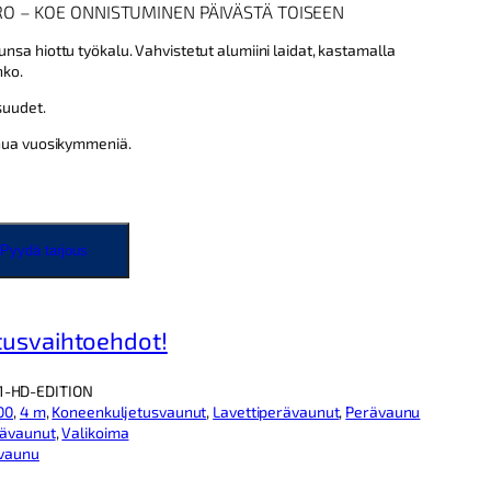
RO – KOE ONNISTUMINEN PÄIVÄSTÄ TOISEEN
e
sa hiottu työkalu. Vahvistetut alumiini laidat, kastamalla
n
nko.
h
suudet.
i
nua vuosikymmeniä.
n
t
a
Pyydä tarjous
o
n
:
tusvaihtoehdot!
6
1
1-HD-EDITION
00
, 
4 m
, 
Koneenkuljetusvaunut
, 
Lavettiperävaunut
, 
Perävaunu
3
ävaunut
, 
Valikoima
6
vaunu