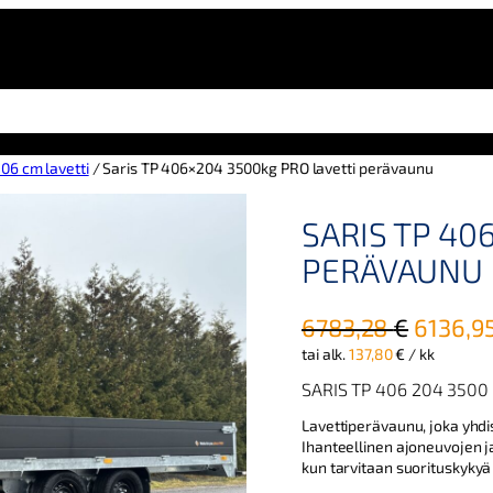
06 cm lavetti
/ Saris TP 406×204 3500kg PRO lavetti perävaunu
SARIS TP 40
PERÄVAUNU
A
6783,28
€
6136,9
tai alk.
137,80
€
/ kk
l
k
SARIS TP 406 204 3500
u
Lavettiperävaunu, joka yhdi
Ihanteellinen ajoneuvojen j
p
kun tarvitaan suorituskyky
e