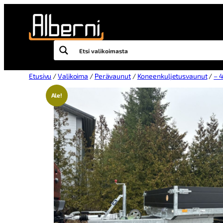
Etusivu
/
Valikoima
/
Perävaunut
/
Koneenkuljetusvaunut
/
– 4
Ale!