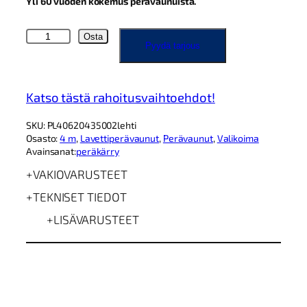
Yli 60 vuoden kokemus perävaunuista.
S
Osta
Pyydä tarjous
a
r
i
s
Katso tästä rahoitusvaihtoehdot!
P
L
SKU:
PL40620435002lehti
4
Osasto:
4 m
, 
Lavettiperävaunut
, 
Perävaunut
, 
Valikoima
0
Avainsanat:
peräkärry
6
×
VAKIOVARUSTEET
2
0
TEKNISET TIEDOT
4
3
LISÄVARUSTEET
5
0
0
k
g
L