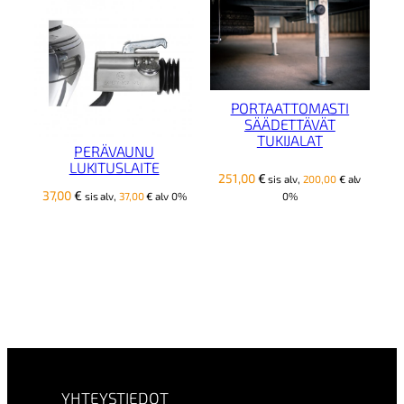
PORTAATTOMASTI
SÄÄDETTÄVÄT
TUKIJALAT
PERÄVAUNU
LUKITUSLAITE
251,00
€
sis alv,
200,00
€
alv
37,00
€
sis alv,
37,00
€
alv 0%
0%
YHTEYSTIEDOT