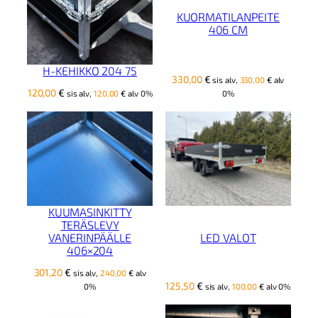
ä
KUORMATILANPEITE
r
406 CM
ä
H-KEHIKKO 204 75
330,00
€
sis alv,
330,00
€
alv
120,00
€
0%
sis alv,
120,00
€
alv 0%
KUUMASINKITTY
TERÄSLEVY
VANERINPÄÄLLE
LED VALOT
406×204
301,20
€
sis alv,
240,00
€
alv
125,50
€
0%
sis alv,
100,00
€
alv 0%