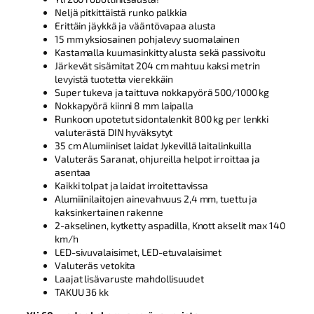
Neljä pitkittäistä runko palkkia
Erittäin jäykkä ja vääntövapaa alusta
15 mm yksiosainen pohjalevy suomalainen
Kastamalla kuumasinkitty alusta sekä passivoitu
Järkevät sisämitat 204 cm mahtuu kaksi metrin
levyistä tuotetta vierekkäin
Super tukeva ja taittuva nokkapyörä 500/1000 kg
Nokkapyörä kiinni 8 mm laipalla
Runkoon upotetut sidontalenkit 800 kg per lenkki
valuterästä DIN hyväksytyt
35 cm Alumiiniset laidat Jykevillä laitalinkuilla
Valuteräs Saranat, ohjureilla helpot irroittaa ja
asentaa
Kaikki tolpat ja laidat irroitettavissa
Alumiiinilaitojen ainevahvuus 2,4 mm, tuettu ja
kaksinkertainen rakenne
2-akselinen, kytketty aspadilla, Knott akselit max 140
km/h
LED-sivuvalaisimet, LED-etuvalaisimet
Valuteräs vetokita
Laajat lisävaruste mahdollisuudet
TAKUU 36 kk