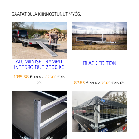
e
h
t
SAATAT OLLA KIINNOSTUNUT MYÖS…
i
j
o
u
s
e
t
l
ALUMIINISET RAMPIT
BLACK EDITION
a
INTEGROIDUT 2800 KG
v
1035,38
€
sis alv,
825,00
€
alv
e
87,85
€
sis alv,
70,00
€
alv 0%
0%
t
t
i
v
a
u
n
u
m
ä