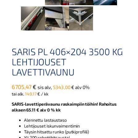
SARIS PL 406×204 3500 KG
LEHTIJOUSET
LAVETTIVAUNU
6705,47
€
sis alv,
5343,00
€
alv 0%
tai alk.
149,17
€
/ kk
SARIS-lavettiperävaunu raskaimpiin töihin!
Rahoitus
alkaen 65.11 € alv 0 % kk
Alennettu lastaustaso
Lehtijouset iskunvaimentimin
Täysin hitsattu runko (putkiprofiili)
Yli 200 robottihitsausta!