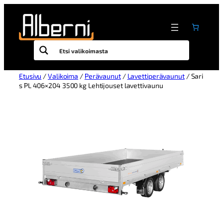
Etusivu
/
Valikoima
/
Perävaunut
/
Lavettiperävaunut
/ Sari
s PL 406×204 3500 kg Lehtijouset lavettivaunu