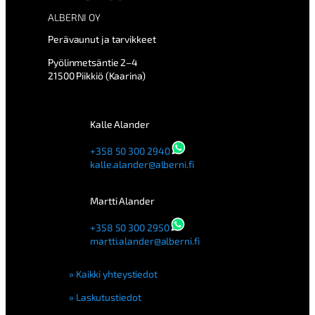
ALBERNI OY
Perävaunut ja tarvikkeet
Pyölinmetsäntie 2–4
21500 Piikkiö (Kaarina)
Kalle Alander
+358 50 300 2940
kalle.alander@alberni.fi
Martti Alander
+358 50 300 2950
martti.alander@alberni.fi
Kaikki yhteystiedot
Laskutustiedot