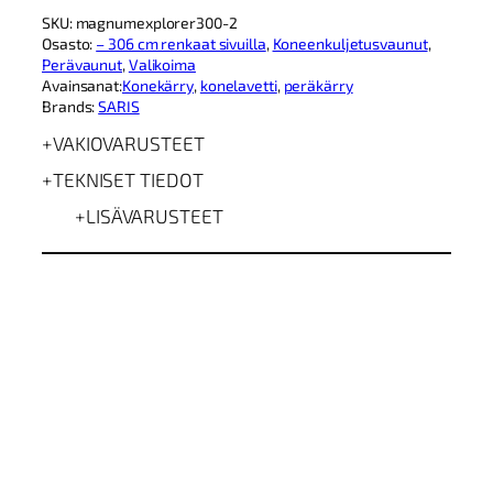
G
SKU:
magnumexplorer300-2
3
Osasto:
– 306 cm renkaat sivuilla
, 
Koneenkuljetusvaunut
, 
0
Perävaunut
, 
Valikoima
6
Avainsanat:
Konekärry
, 
konelavetti
, 
peräkärry
×
Brands:
SARIS
1
7
VAKIOVARUSTEET
0
3
TEKNISET TIEDOT
0
0
LISÄVARUSTEET
0
k
g
B
l
a
c
k
k
o
n
e
k