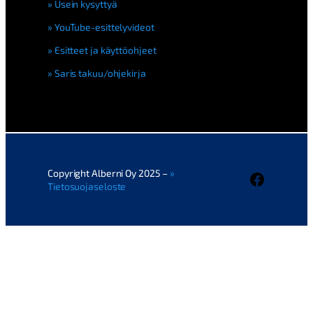
Usein kysyttyä
YouTube-esittelyvideot
Esitteet ja käyttöohjeet
Saris takuu/ohjekirja
Copyright Alberni Oy 2025 –
Faceboo
Tietosuojaseloste