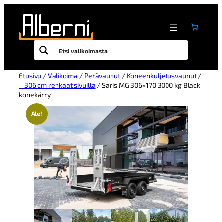
Etusivu
/
Valikoima
/
Perävaunut
/
Koneenkuljetusvaunut
/
– 306 cm renkaat sivuilla
/ Saris MG 306×170 3000 kg Black
konekärry
Ale!