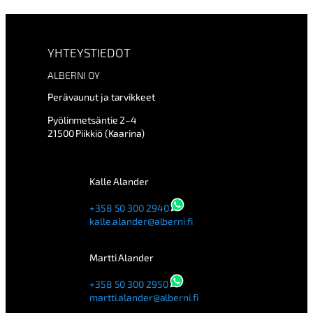
ä
r
r
y
YHTEYSTIEDOT
m
ä
ALBERNI OY
ä
Perävaunut ja tarvikkeet
r
ä
Pyölinmetsäntie 2–4
21500 Piikkiö (Kaarina)
Kalle Alander
+358 50 300 2940
kalle.alander@alberni.fi
Martti Alander
+358 50 300 2950
martti.alander@alberni.fi