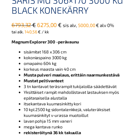
SARIS MG 306×170 3000 KG
BLACK KONEKÄRRY
A
N
6793,32
€
6275,00
€
sis alv,
5000,00
€
alv 0%
l
y
tai alk.
140,56
€
/ kk
k
k
Magnum Explorer 300 -perävaunu
u
y
sisämitat 168 x 306 cm
p
i
kokoniaspaino 3000 kg
e
n
omapaino 604 kg
korkeus maasta vain 40 cm
r
e
Musta pulveri maalaus, erittäin naarmunkestävä
ä
n
Mustat peltivanteet
i
h
3 tn kantavat teräsrampit tukijaloilla säädettävät
Yksittäiset rampit mahdollistavat lastauksen myös
n
i
epätasaisella alustalla
e
n
itsekantava kuumasinkitty kori
n
t
10 kpl 2500 kg sidontalenkkejä, valuteräksiset
h
a
kuumasinkityt v-urassa muotoillut
lavan pohja 15 mm vaneri
i
o
mega kantava runko
n
n
rekisteröitynä 36 kk takuulla