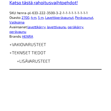
Katso tästä rahoitusvaihtoehdot!
P
L
SKU:
henra-pl-633-222-3500-3-2-1-1-1-1-1-1-1-1-1
4
Osasto:
2700
, 
4 m
, 
5 m
, 
Lavettiperävaunut
, 
Perävaunut
, 
5
Valikoima
3
Avainsanat:
lavettikärry
, 
lavettivaunu
, 
peräkärry
, 
2
perävaunu
0
Brands:
HENRA
2
2
VAKIOVARUSTEET
7
0
TEKNISET TIEDOT
0
2
LISÄVARUSTEET
m
ä
ä
r
ä