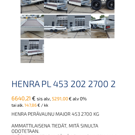
HENRA PL 453 202 2700 2
6640,21
€
sis alv,
5291,00
€
alv 0%
tai alk.
147,86
€
/ kk
HENRA PERÄVAUNU MAJOR 453 2700 KG
AMMATTILAISENA TIEDÄT, MITÄ SINULTA
ODOTETAAN.