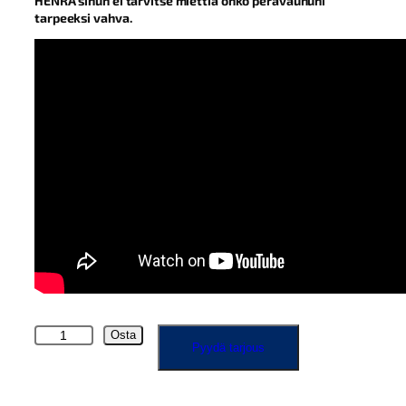
HENRA sinun ei tarvitse miettiä onko perävaununi
tarpeeksi vahva.
H
Osta
Pyydä tarjous
E
N
R
A