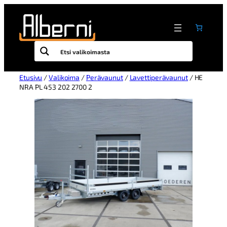
Etusivu
/
Valikoima
/
Perävaunut
/
Lavettiperävaunut
/ HE
NRA PL 453 202 2700 2