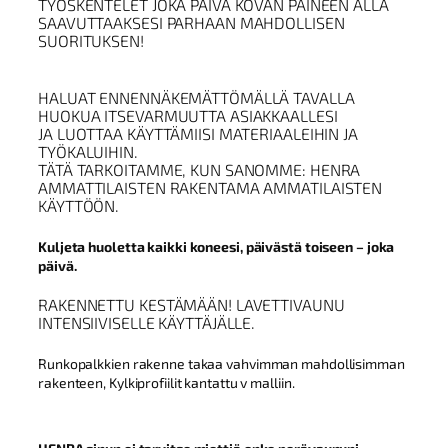
TYÖSKENTELET JOKA PÄIVÄ KOVAN PAINEEN ALLA
SAAVUTTAAKSESI PARHAAN MAHDOLLISEN
SUORITUKSEN!
HALUAT ENNENNÄKEMÄTTÖMÄLLÄ TAVALLA
HUOKUA ITSEVARMUUTTA ASIAKKAALLESI
JA LUOTTAA KÄYTTÄMIISI MATERIAALEIHIN JA
TYÖKALUIHIN.
TÄTÄ TARKOITAMME, KUN SANOMME: HENRA
AMMATTILAISTEN RAKENTAMA AMMATILAISTEN
KÄYTTÖÖN.
Kuljeta huoletta kaikki koneesi, päivästä toiseen – joka
päivä.
RAKENNETTU KESTÄMÄÄN! LAVETTIVAUNU
INTENSIIVISELLE KÄYTTÄJÄLLE.
Runkopalkkien rakenne takaa vahvimman mahdollisimman
rakenteen, Kylkiprofiilit kantattu v malliin.