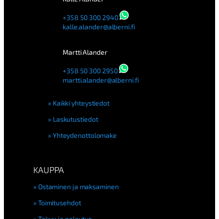
+358 50 300 2940
kalle.alander@alberni.fi
Martti Alander
+358 50 300 2950
martti.alander@alberni.fi
Kaikki yhteystiedot
Laskutustiedot
Yhteydenottolomake
KAUPPA
Ostaminen ja maksaminen
Toimitusehdot
Takuu ja palautus