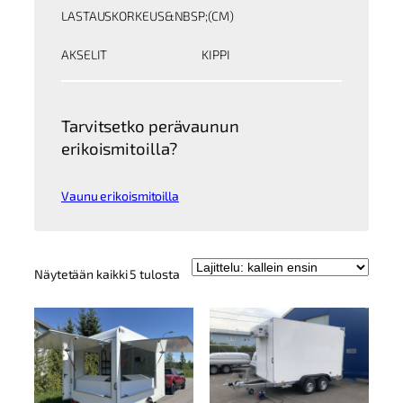
LASTAUSKORKEUS&NBSP;(CM)
AKSELIT
KIPPI
Tarvitsetko perävaunun
erikoismitoilla?
Vaunu erikoismitoilla
Kallein
Näytetään kaikki 5 tulosta
ensin