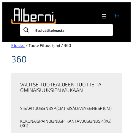
Siirry
sisältöön
Etusivu
/ Tuote Pituus (cm) / 360
360
VALITSE TUOTEALUEEN TUOTTEITA
OMINAISUUKSIEN MUKAAN
SISÄPITUUS&NBSP;(CM)
SISÄLEVEYS&NBSP;(CM)
KOKONAISPAINO&NBSP;
KANTAVUUS&NBSP;(KG)
(KG)