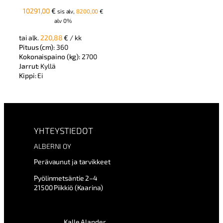
10291,00
€
sis alv,
8200,00
€
alv 0%
tai alk.
220,88
€
/ kk
Pituus (cm):
360
Kokonaispaino (kg):
2700
Jarrut:
Kyllä
Kippi:
Ei
YHTEYSTIEDOT
ALBERNI OY
Perävaunut ja tarvikkeet
Pyölinmetsäntie 2–4
21500 Piikkiö (Kaarina)
Kalle Alander