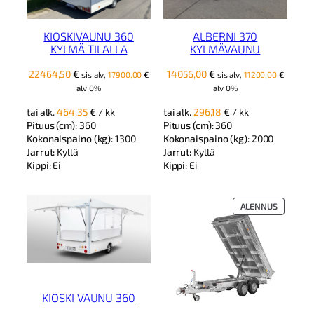
KIOSKIVAUNU 360
ALBERNI 370
KYLMÄ TILALLA
KYLMÄVAUNU
22464,50
€
14056,00
€
sis alv,
17900,00
€
sis alv,
11200,00
€
alv 0%
alv 0%
tai alk.
464,35
€
/ kk
tai alk.
296,18
€
/ kk
Pituus (cm):
360
Pituus (cm):
360
Kokonaispaino (kg):
1300
Kokonaispaino (kg):
2000
Jarrut:
Kyllä
Jarrut:
Kyllä
Kippi:
Ei
Kippi:
Ei
TUOTE
ALENNUS
ALENNUK
KIOSKI VAUNU 360