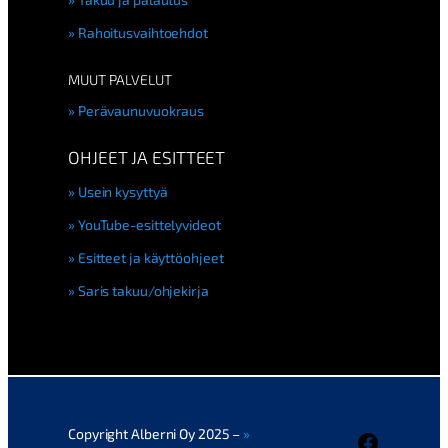
Rahoitusvaihtoehdot
MUUT PALVELUT
Perävaunuvuokraus
OHJEET JA ESITTEET
Usein kysyttyä
YouTube-esittelyvideot
Esitteet ja käyttöohjeet
Saris takuu/ohjekirja
Copyright Alberni Oy 2025 –
Faceboo