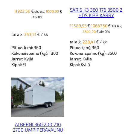
SARIS K3 360 176 3500 2
11922,50
€
sis alv,
9500,00
€
HDS KIPPIKÄRRY
alv 0%
Alkuperäinen
Nykyinen
11589,93
€
10667,50
€
sis alv,
hinta
hinta
8500,00
€
alv 0%
tai alk.
253,51
€
/ kk
oli:
on:
tai alk.
228,41
€
/ kk
11589,93 €.
10667,50 €.
Pituus (cm):
360
Pituus (cm):
360
Kokonaispaino (kg):
1300
Kokonaispaino (kg):
3500
Jarrut:
Kyllä
Jarrut:
Kyllä
Kippi:
Ei
Kippi:
Kyllä
ALBERNI 360 200 210
2700 UMPIPERÄVAUNU