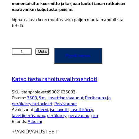
l
8
monenlaisille kuormille ja tarjoaa luotettavan ratkaisun
i
1
vaativiinkin kuljetustarpeisiin.
:
,
kippaus, lava koon muutos sekä paljon muuta mahdollista
8
0
tehdä.
7
0
7
2
€
A
Osta
,
.
Pyydä tarjous
l
4
b
e
5
r
Katso tästä rahoitusvaihtoehdot!
n
€
i
SKU:
titanprolavetti50021035003
P
.
Osasto:
3500
, 
5 m
, 
Lavettiperävaunut
, 
Perävaunu ja
R
peräkärry tarjoukset
, 
Perävaunut
O
Avainsanat:
alberni
, 
iso lavetti
, 
lavettikärry
, 
T
lavettiperävaunu
, 
peräkärry
, 
perävaunu
, 
pro
I
Brands:
Alberni
T
A
VAKIOVARUSTEET
N