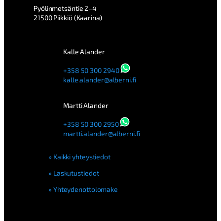
0
Pyölinmetsäntie 2–4
0
21500 Piikkiö (Kaarina)
3
m
ä
ä
Kalle Alander
r
ä
+358 50 300 2940
kalle.alander@alberni.fi
Martti Alander
+358 50 300 2950
martti.alander@alberni.fi
Kaikki yhteystiedot
Laskutustiedot
Yhteydenottolomake