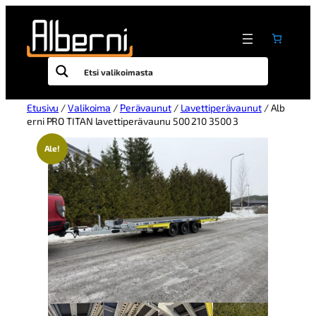
Etusivu
/
Valikoima
/
Perävaunut
/
Lavettiperävaunut
/ Alb
erni PRO TITAN lavettiperävaunu 500 210 3500 3
Ale!