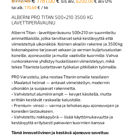
A
N
8772,45
€
7781,00
€
sis alv,
6200,00
€
alv 0%
l
y
tai alk.
170,68
€
/ kk
k
k
ALBERNI PRO TITAN 500×210 3500 KG
LAVETTIPERÄVAUNU
u
y
p
i
Alberni Titan ‑lavettiperävaunu 500×210 on suunniteltu
e
n
ammattilaisille, jotka tarvitsevat sekä kestävyyttä että
viimeisteltyä ulkonäköä. Kolmen akselin rakenne ja 3500 kg
r
e
kokonaispaino tarjoavat vakaan ja varman kuljetusalustan
ä
n
koneille, ajoneuvoille ja muille vaativille kuormille. Vahva
i
h
runkorakenne yhdistyy huolelliseen viimeistelyyn, mikä
tekee Titanista luotettavan työkalun pitkillekin työmaille.
n
i
e
n
PRO Varustelu, joka nostaa Titanin omalle tasolleen
• Maalatut helmat — antavat viimeistellyn, modernin
n
t
ulkonäön ja suojaavat rakennetta.
h
a
• Vahvistetut alumiinirampit — kevyet käsitellä, mutta
i
o
erittäin kestävät raskaalle kalustolle.
n
n
• Premium‑vinssi — varma ja tehokas apu ajoneuvojen ja
koneiden lastaukseen.
t
:
• Vahvistettu nokkapyörä — lisää käyttömukavuutta ja
a
7
kestävyyttä erityisesti painavien kuormien kanssa
o
7
Tämä innovatiivinen ja kestävä ajoneuvo soveltuu