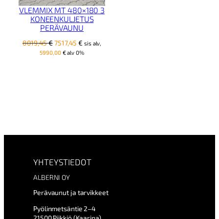
VLEMMIX MT 480×180 3
KONEENKULJETUS
PERÄVAUNU
Alkuperäinen
Nykyinen
8019,45
€
7517,45
€
sis alv,
hinta
hinta
5990,00
€
alv 0%
oli:
on:
8019,45 €.
7517,45 €.
YHTEYSTIEDOT
ALBERNI OY
Perävaunut ja tarvikkeet
Pyölinmetsäntie 2–4
21500 Piikkiö (Kaarina)