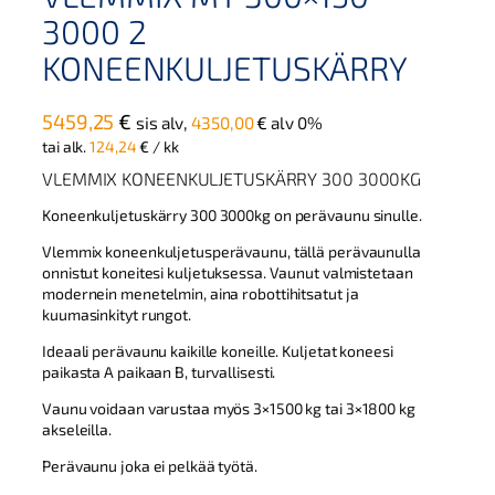
3000 2
KONEENKULJETUSKÄRRY
5459,25
€
sis alv,
4350,00
€
alv 0%
tai alk.
124,24
€
/ kk
VLEMMIX KONEENKULJETUSKÄRRY 300 3000KG
Koneenkuljetuskärry 300 3000kg on perävaunu sinulle.
Vlemmix koneenkuljetusperävaunu, tällä perävaunulla
onnistut koneitesi kuljetuksessa. Vaunut valmistetaan
modernein menetelmin, aina robottihitsatut ja
kuumasinkityt rungot.
Ideaali perävaunu kaikille koneille. Kuljetat koneesi
paikasta A paikaan B, turvallisesti.
Vaunu voidaan varustaa myös 3×1500 kg tai 3×1800 kg
akseleilla.
Perävaunu joka ei pelkää työtä.