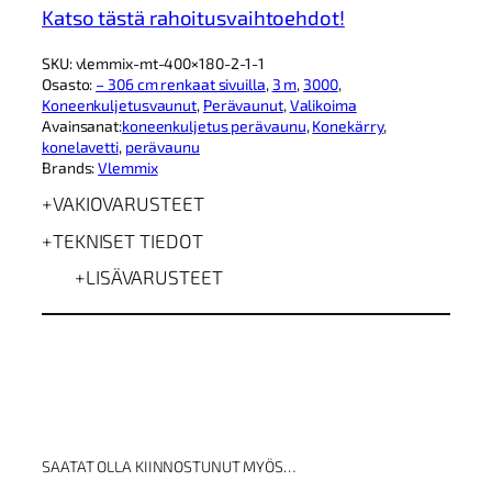
m
Katso tästä rahoitusvaihtoehdot!
i
x
SKU:
vlemmix-mt-400×180-2-1-1
M
Osasto:
– 306 cm renkaat sivuilla
, 
3 m
, 
3000
, 
T
Koneenkuljetusvaunut
, 
Perävaunut
, 
Valikoima
3
Avainsanat:
koneenkuljetus perävaunu
, 
Konekärry
, 
0
konelavetti
, 
perävaunu
0
Brands:
Vlemmix
×
1
VAKIOVARUSTEET
5
0
TEKNISET TIEDOT
3
0
LISÄVARUSTEET
0
0
2
k
o
n
e
e
n
SAATAT OLLA KIINNOSTUNUT MYÖS…
k