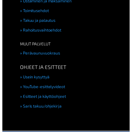
Ostaminen ja maksaminen
Toimitusehdot
Takuu ja palautus
Rahoitusvaihtoehdot
MUUT PALVELUT
Perävaunuvuokraus
OHJEET JA ESITTEET
Usein kysyttyä
YouTube-esittelyvideot
Esitteet ja käyttöohjeet
Saris takuu/ohjekirja