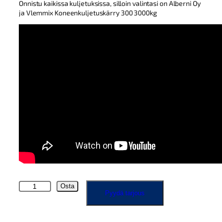
Onnistu kaikissa kuljetuksissa, silloin valintasi on Alberni Oy
ja Vlemmix Koneenkuljetuskärry 300 3000kg
V
Osta
Pyydä tarjous
l
e
m