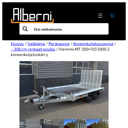
Etusivu
/
Valikoima
/
Perävaunut
/
Koneenkuljetusvaunut
/
– 306 cm renkaat sivuilla
/ Vlemmix MT 300×150 3000 2
koneenkuljetuskärry