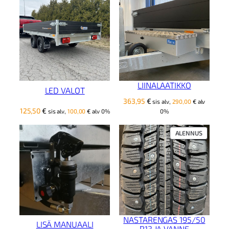
LIINALAATIKKO
LED VALOT
363,95
€
sis alv,
290,00
€
alv
125,50
€
sis alv,
100,00
€
alv 0%
0%
TUOTE
ALENNUS
ALENNUK
NASTARENGAS 195/50
LISÄ MANUAALI
R13 JA VANNE