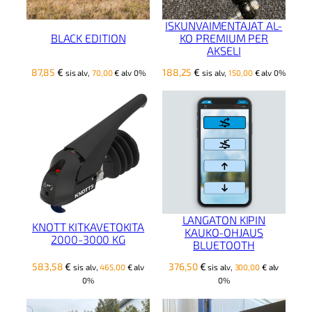
ISKUNVAIMENTAJAT AL-
BLACK EDITION
KO PREMIUM PER
AKSELI
87,85
€
188,25
€
sis alv,
70,00
€
alv 0%
sis alv,
150,00
€
alv 0%
LANGATON KIPIN
KNOTT KITKAVETOKITA
KAUKO-OHJAUS
2000-3000 KG
BLUETOOTH
583,58
€
376,50
€
sis alv,
465,00
€
alv
sis alv,
300,00
€
alv
0%
0%