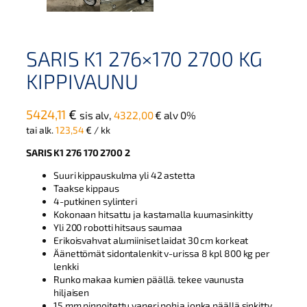
SARIS K1 276×170 2700 KG
KIPPIVAUNU
5424,11
€
sis alv,
4322,00
€
alv 0%
tai alk.
123,54
€
/ kk
SARIS K1 276 170 2700 2
Suuri kippauskulma yli 42 astetta
Taakse kippaus
4-putkinen sylinteri
Kokonaan hitsattu ja kastamalla kuumasinkitty
Yli 200 robotti hitsaus saumaa
Erikoisvahvat alumiiniset laidat 30 cm korkeat
Äänettömät sidontalenkit v-urissa 8 kpl 800 kg per
lenkki
Runko makaa kumien päällä. tekee vaunusta
hiljaisen
15 mm pinnoitettu vaneri pohja jonka päällä sinkitty