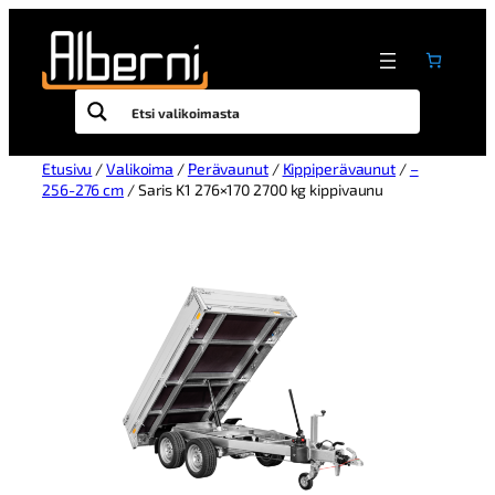
Etusivu
/
Valikoima
/
Perävaunut
/
Kippiperävaunut
/
–
256-276 cm
/ Saris K1 276×170 2700 kg kippivaunu