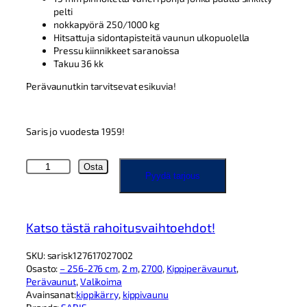
pelti
nokkapyörä 250/1000 kg
Hitsattuja sidontapisteitä vaunun ulkopuolella
Pressu kiinnikkeet saranoissa
Takuu 36 kk
Perävaunutkin tarvitsevat esikuvia!
Saris jo vuodesta 1959!
S
Osta
Pyydä tarjous
a
r
i
s
Katso tästä rahoitusvaihtoehdot!
K
1
SKU:
sarisk127617027002
2
Osasto:
– 256-276 cm
, 
2 m
, 
2700
, 
Kippiperävaunut
, 
7
Perävaunut
, 
Valikoima
6
Avainsanat:
kippikärry
, 
kippivaunu
×