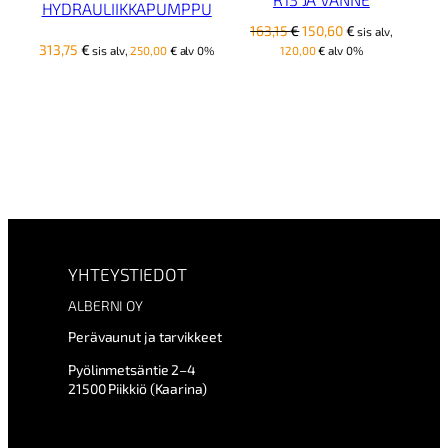
HYDRAULIIKKAPUMPPU
Alkuperäinen
Nykyinen
163,15
€
150,60
€
sis alv,
hinta
hinta
313,75
€
sis alv,
250,00
€
alv 0%
120,00
€
alv 0%
oli:
on:
163,15 €.
150,60 €.
YHTEYSTIEDOT
ALBERNI OY
Perävaunut ja tarvikkeet
Pyölinmetsäntie 2–4
21500 Piikkiö (Kaarina)