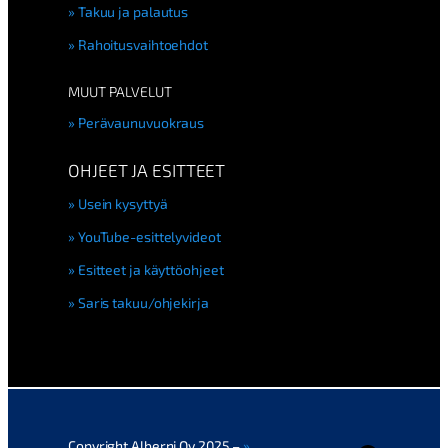
Takuu ja palautus
Rahoitusvaihtoehdot
MUUT PALVELUT
Perävaunuvuokraus
OHJEET JA ESITTEET
Usein kysyttyä
YouTube-esittelyvideot
Esitteet ja käyttöohjeet
Saris takuu/ohjekirja
Copyright Alberni Oy 2025 –