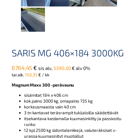
SARIS MG 406×184 3000KG
6764,45
€
sis alv,
5390,00
€
alv 0%
tai alk.
150,35
€
/ kk
Magnum Maxx 300 -perävaunu
sisämitat 184 x 406 cm
kok.paino 3000 kg, omapaino 735 kg
korkeusmaasta vain 40 cm
3 tn kantavat teräsrampit tukijaloilla säädettävät
itsekantava kastamalla kuumasinkitty ja passivoitu
runko
12 kpl 2500 kg sidontalenkkejä, valuteräksiset v-
urassa kuumasinityt muotoillut