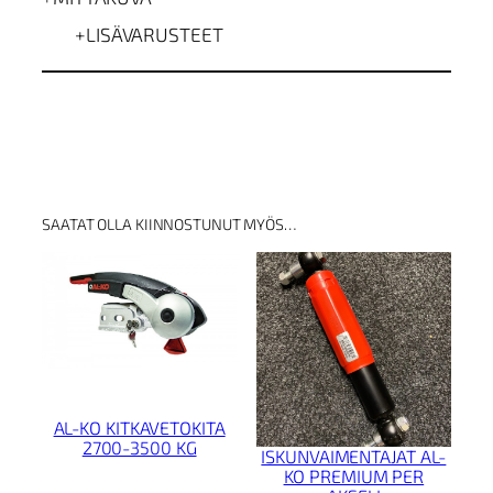
k
LISÄVARUSTEET
g
m
ä
ä
r
ä
SAATAT OLLA KIINNOSTUNUT MYÖS…
AL-KO KITKAVETOKITA
2700-3500 KG
ISKUNVAIMENTAJAT AL-
KO PREMIUM PER