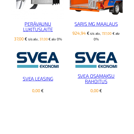
SARIS MG MAALAUS
PERÄVAUNU
LUKITUSLAITE
924,94
€
sis alv,
737,00
€
alv
37,00
€
sis alv,
37,00
€
alv 0%
0%
SVEA OSAMAKSU
SVEA LEASING
RAHOITUS
0,00
€
0,00
€