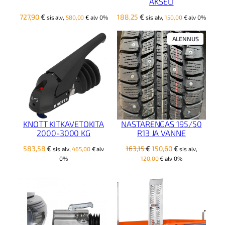
AKSELI
727,90
€
188,25
€
sis alv,
580,00
€
alv 0%
sis alv,
150,00
€
alv 0%
TUOTE
ALENNUS
ALENNUK
NASTARENGAS 195/50
KNOTT KITKAVETOKITA
R13 JA VANNE
2000-3000 KG
Alkuperäinen
Nykyinen
163,15
€
150,60
€
583,58
€
sis alv,
sis alv,
465,00
€
alv
hinta
hinta
120,00
€
alv 0%
0%
oli:
on:
163,15 €.
150,60 €.