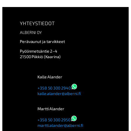
YHTEYSTIEDOT
ALBERNI OY
Perävaunut ja tarvikkeet
Pyölinmetsäntie 2–4
21500 Piikkiö (Kaarina)
Kalle Alander
+358 50 300 2940
kalle.alander@alberni.fi
Martti Alander
+358 50 300 2950
martti.alander@alberni.fi