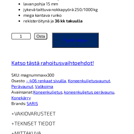
lavan pohja 15 mm
jykevä taittuva nokkapyörä 250/1000 kg
mega kantava runko
rekisteröitynä ja
36 kk takuulla
S
Osta
Pyydä tarjous
a
r
i
s
Katso tästä rahoitusvaihtoehdot!
M
G
SKU:
magnummaxx300
4
Osasto:
– 406 renkaat sivuilla
, 
Koneenkuljetusvaunut
, 
0
Perävaunut
, 
Valikoima
6
Avainsanat:
Koneenkuljetus
, 
koneenkuljetus perävaunu
, 
×
Konekärry
1
Brands:
SARIS
8
4
VAKIOVARUSTEET
3
0
TEKNISET TIEDOT
0
0
MITTAKUVA