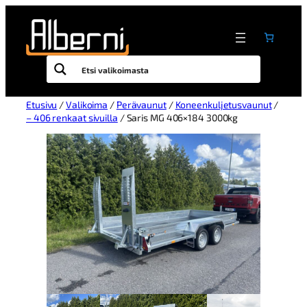
Etusivu
/
Valikoima
/
Perävaunut
/
Koneenkuljetusvaunut
/
– 406 renkaat sivuilla
/ Saris MG 406×184 3000kg