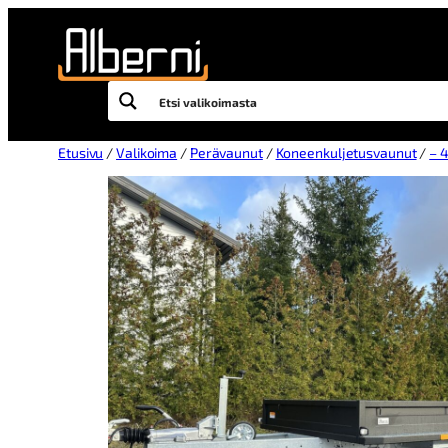
Etusivu
/
Valikoima
/
Perävaunut
/
Koneenkuljetusvaunut
/
– 4