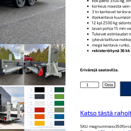
kok.paino 3500 kg, o
korkeus maasta vain
3 tn kantavat teräsra
itsekantava kuumasink
12 kpl 2500 kg sidont
lavan pohja 15 mm van
Tukevat astinlaudat 
jykevä taittuva nokk
mega kantava runko,
rekisteröitynä 36 kk
Erivärejä saatavilla.
S
Osta
a
r
i
s
Katso tästä rahoi
M
G
4
SKU:
magnummaxx350force
0