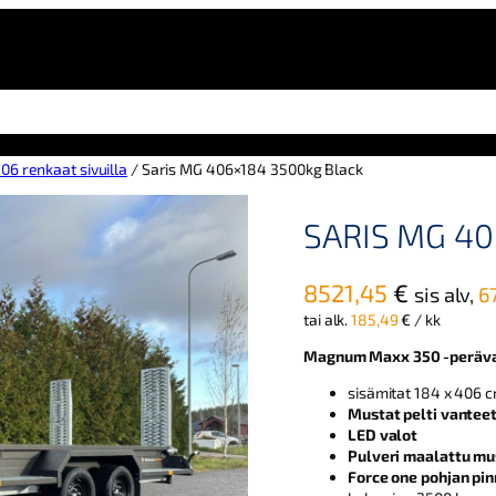
06 renkaat sivuilla
/ Saris MG 406×184 3500kg Black
SARIS MG 40
8521,45
€
sis alv,
6
tai alk.
185,49
€
/ kk
Magnum Maxx 350 -peräv
sisämitat 184 x 406 
Mustat pelti vantee
LED valot
Pulveri maalattu mu
Force one pohjan pin