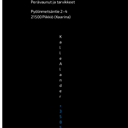
Perävaunut ja tarvikkeet
Pyölinmetsäntie 2–4
21500 Piikkiö (Kaarina)
K
a
l
l
e
A
l
a
n
d
e
r
+
3
5
8
5