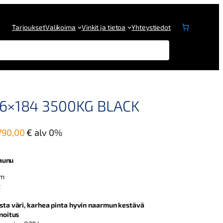
Tarjoukset
Valikoima
Vinkit ja tietoa
Yhteystiedot
6×184 3500KG BLACK
790,00
€
alv 0%
aunu
cm
t
sta väri, karhea pinta hyvin naarmun kestävä
noitus