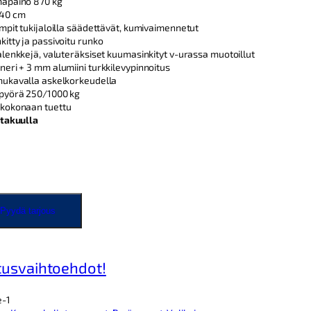
mapaino 870 kg
 40 cm
mpit tukijaloilla säädettävät, kumivaimennetut
itty ja passivoitu runko
alenkkejä, valuteräksiset kuumasinkityt v-urassa muotoillut
eri + 3 mm alumiini turkkilevypinnoitus
mukavalla askelkorkeudella
apyörä 250/1000 kg
 kokonaan tuettu
 takuulla
Pyydä tarjous
tusvaihtoehdot!
-1