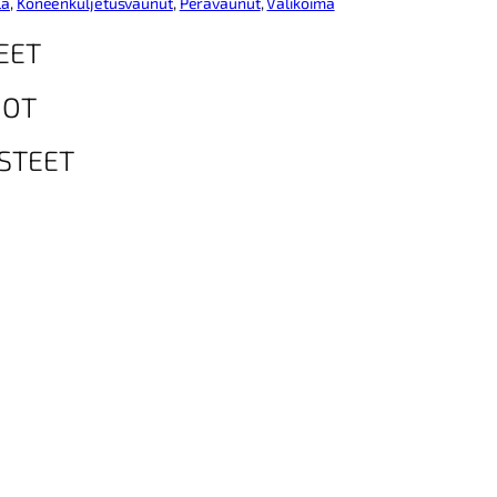
la
, 
Koneenkuljetusvaunut
, 
Perävaunut
, 
Valikoima
EET
DOT
STEET