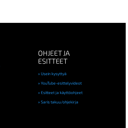
OHJEET JA
ESITTEET
n
Usein kysyttyä
YouTube-esittelyvideot
Esitteet ja käyttöohjeet
Saris takuu/ohjekirja