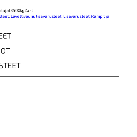
ntajat3500kg2axl
steet
, 
Lavettivaunu lisävarusteet
, 
Lisävarusteet
, 
Rampit ja
EET
DOT
STEET