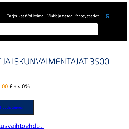
Tarjoukset
Valikoima
Vinkit ja tietoa
Yhteystiedot
 JA ISKUNVAIMENTAJAT 3500
3,00
€
alv 0%
Pyydä tarjous
tusvaihtoehdot!