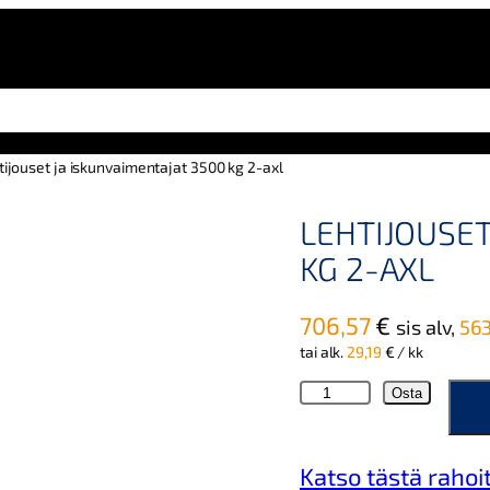
tijouset ja iskunvaimentajat 3500 kg 2-axl
LEHTIJOUSET
KG 2-AXL
706,57
€
sis alv,
56
tai alk.
29,19
€
/ kk
L
Osta
e
h
t
Katso tästä rahoi
i