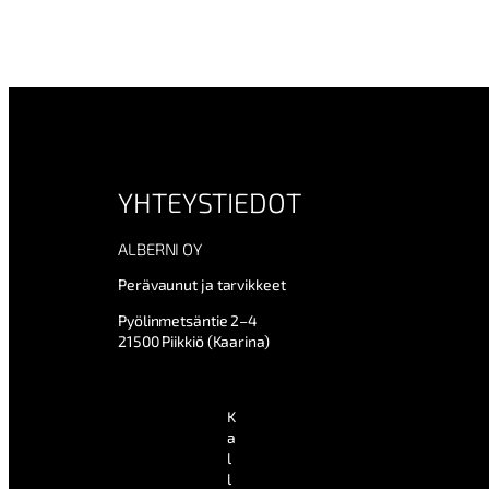
YHTEYSTIEDOT
ALBERNI OY
Perävaunut ja tarvikkeet
Pyölinmetsäntie 2–4
21500 Piikkiö (Kaarina)
K
a
l
l