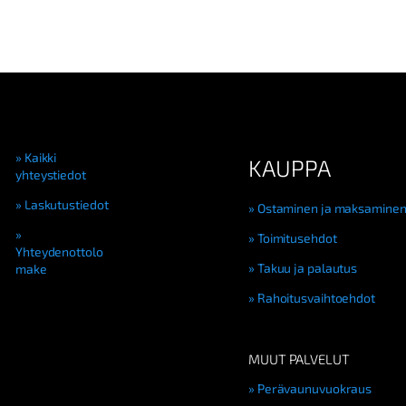
3
5
0
0
k
g
2
-
a
Kaikki
KAUPPA
x
yhteystiedot
l
m
Laskutustiedot
Ostaminen ja maksamine
ä
ä
Toimitusehdot
r
Yhteydenottolo
Takuu ja palautus
ä
make
Rahoitusvaihtoehdot
MUUT PALVELUT
Perävaunuvuokraus