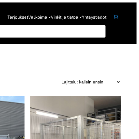
Tarjoukset
Valikoima
Vinkit ja tietoa
Yhteystiedot