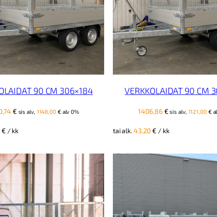
OLAIDAT 90 CM 306×184
VERKKOLAIDAT 90 CM 3
0,74
€
1406,86
€
sis alv,
1148,00
€
alv 0%
sis alv,
1121,00
€
a
7
€
/ kk
tai alk.
43,20
€
/ kk