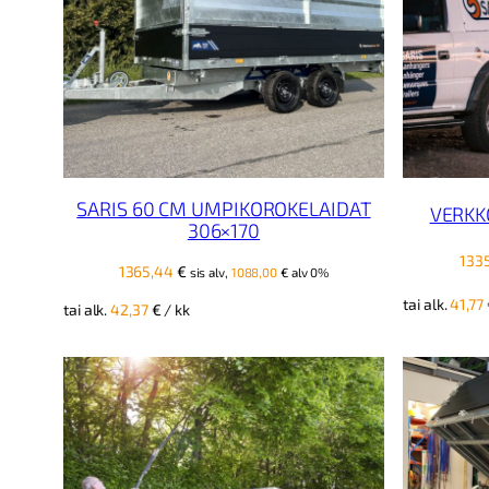
SARIS 60 CM UMPIKOROKELAIDAT
VERKK
306×170
133
1365,44
€
sis alv,
1088,00
€
alv 0%
tai alk.
41,77
tai alk.
42,37
€
/ kk