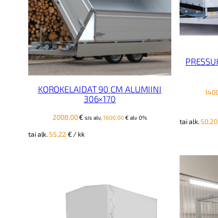
PRESSUK
KOROKELAIDAT 90 CM ALUMIINI
140
306×170
2008,00
€
sis alv,
1600,00
€
alv 0%
tai alk.
50,2
tai alk.
55,22
€
/ kk