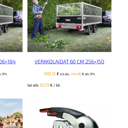
06×184
VERKKOLAIDAT 60 CM 256×150
933,72
€
v 0%
sis alv,
744,00
€
alv 0%
tai alk.
33,73
€
/ kk