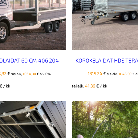
OLAIDAT 60 CM 406 204
KOROKELAIDAT HDS TERÄ
5,32
€
1315,24
€
sis alv,
1064,00
€
alv 0%
sis alv,
1048,00
€
a
€
/ kk
tai alk.
41,36
€
/ kk