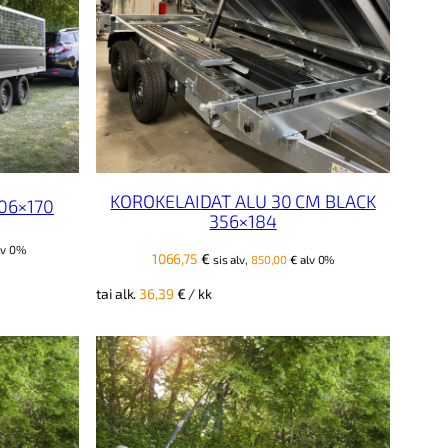
KOROKELAIDAT ALU 30 CM BLACK
06×170
356×184
lv 0%
1066,75
€
sis alv,
850,00
€
alv 0%
tai alk.
36,39
€
/ kk