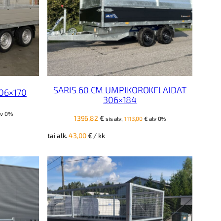
SARIS 60 CM UMPIKOROKELAIDAT
06×170
306×184
lv 0%
1396,82
€
sis alv,
1113,00
€
alv 0%
tai alk.
43,00
€
/ kk