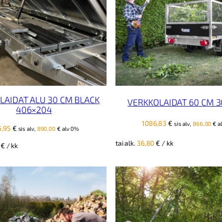
LAIDAT ALU 30 CM BLACK
VERKKOLAIDAT 60 CM 3
406×204
1086,83
€
sis alv,
866,00
€
a
6,95
€
sis alv,
890,00
€
alv 0%
tai alk.
36,80
€
/ kk
0
€
/ kk