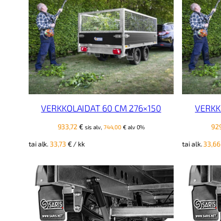
VERKKOLAIDAT 60 CM 276×150
VERKK
933,72
€
92
sis alv,
744,00
€
alv 0%
tai alk.
33,73
€
/ kk
tai alk.
33,6