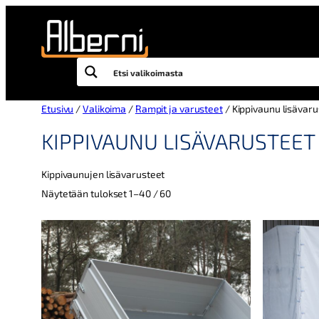
Siirry
sisältöön
Etusivu
/
Valikoima
/
Rampit ja varusteet
/ Kippivaunu lisävaru
KIPPIVAUNU LISÄVARUSTEET
Kippivaunujen lisävarusteet
Kallein
Näytetään tulokset 1–40 / 60
ensin