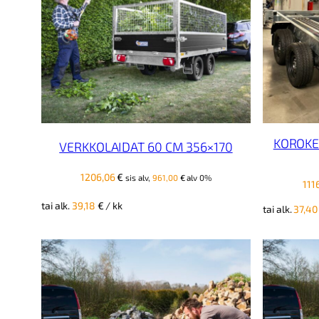
KOROKE
VERKKOLAIDAT 60 CM 356×170
1206,06
€
sis alv,
961,00
€
alv 0%
111
tai alk.
39,18
€
/ kk
tai alk.
37,4