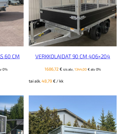
S 60 CM
VERKKOLAIDAT 90 CM 406×204
1686,72
€
v 0%
sis alv,
1344,00
€
alv 0%
tai alk.
48,79
€
/ kk