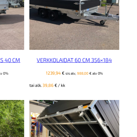
S 40 CM
VERKKOLAIDAT 60 CM 356×184
1239,94
€
lv 0%
sis alv,
988,00
€
alv 0%
tai alk.
39,86
€
/ kk