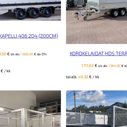
APELLI 406 204 (200CM)
KOROKELAIDAT HDS TERÄ
0,00
€
sis alv,
1400,00
€
alv 0%
1711,82
€
sis alv,
1364,00
€
al
0
€
/ kk
tai alk.
49,30
€
/ kk