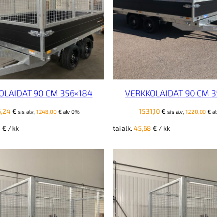
OLAIDAT 90 CM 356×184
VERKKOLAIDAT 90 CM 3
6,24
€
1531,10
€
sis alv,
1248,00
€
alv 0%
sis alv,
1220,00
€
al
8
€
/ kk
tai alk.
45,68
€
/ kk