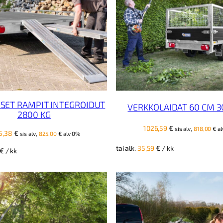
ISET RAMPIT INTEGROIDUT
VERKKOLAIDAT 60 CM 3
2800 KG
1026,59
€
sis alv,
818,00
€
al
5,38
€
sis alv,
825,00
€
alv 0%
tai alk.
35,59
€
/ kk
€
/ kk