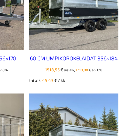
56×170
60 CM UMPIKOROKELAIDAT 356×184
1518,55
€
v 0%
sis alv,
1210,00
€
alv 0%
tai alk.
45,43
€
/ kk