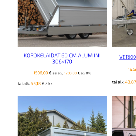
KOROKELAIDAT 60 CM ALUMIINI
VERKK
306×170
144
1506,00
€
sis alv,
1200,00
€
alv 0%
tai alk.
43,8
tai alk.
45,18
€
/ kk