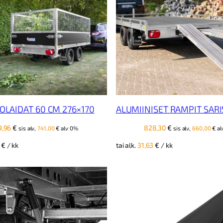
OLAIDAT 60 CM 276×170
ALUMIINISET RAMPIT SARI
9,96
€
828,30
€
sis alv,
741,00
€
alv 0%
sis alv,
660,00
€
al
6
€
/ kk
tai alk.
31,63
€
/ kk