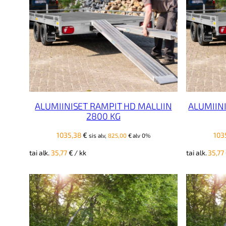
ALUMIINISET RAMPIT HD MALLIIN
ALUMIIN
2800 KG
1035,38
€
103
sis alv,
825,00
€
alv 0%
tai alk.
35,77
€
/ kk
tai alk.
35,77