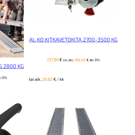
AL-KO KITKAVETOKITA 2700-3500 KG
727,90
€
sis alv,
580,00
€
alv 0%
S 2800 KG
v 0%
tai alk.
29,62
€
/ kk