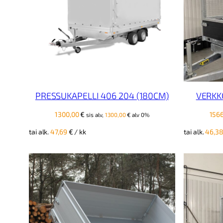
PRESSUKAPELLI 406 204 (180CM)
VERKK
1300,00
€
156
sis alv,
1300,00
€
alv 0%
tai alk.
47,69
€
/ kk
tai alk.
46,3