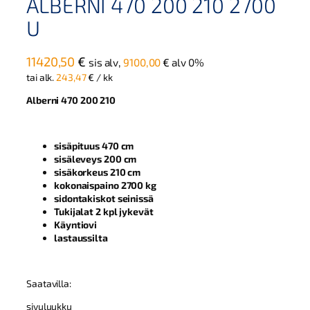
ALBERNI 470 200 210 2700
U
11420,50
€
sis alv,
9100,00
€
alv 0%
tai alk.
243,47
€
/ kk
Alberni 470 200 210
sisäpituus 470 cm
sisäleveys 200 cm
sisäkorkeus 210 cm
kokonaispaino 2700 kg
sidontakiskot seinissä
Tukijalat 2 kpl jykevät
Käyntiovi
lastaussilta
Saatavilla:
sivuluukku