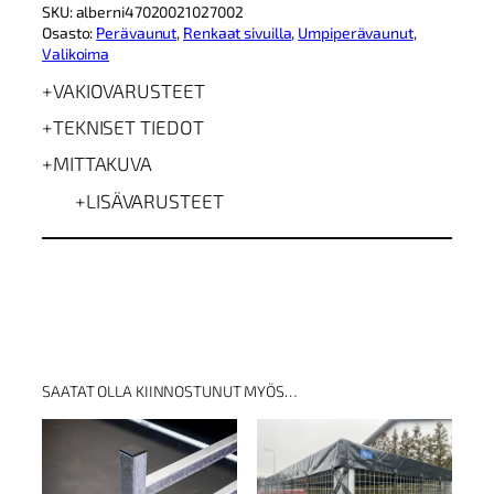
SKU:
alberni47020021027002
4
Osasto:
Perävaunut
, 
Renkaat sivuilla
, 
Umpiperävaunut
, 
7
Valikoima
0
2
VAKIOVARUSTEET
0
0
TEKNISET TIEDOT
2
1
MITTAKUVA
0
LISÄVARUSTEET
2
7
0
0
U
m
ä
ä
r
ä
SAATAT OLLA KIINNOSTUNUT MYÖS…