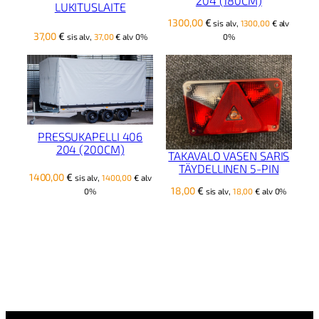
204 (180CM)
LUKITUSLAITE
1300,00
€
sis alv,
1300,00
€
alv
37,00
€
sis alv,
37,00
€
alv 0%
0%
PRESSUKAPELLI 406
204 (200CM)
TAKAVALO VASEN SARIS
TÄYDELLINEN 5-PIN
1400,00
€
sis alv,
1400,00
€
alv
18,00
€
0%
sis alv,
18,00
€
alv 0%