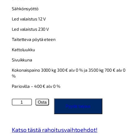
Sähkönsyöttö
Led valaistus 12 V
Led valaistus 230 V
Taitetteva pöytä eteen
Kattoluukku
Sivuikkuna
Kokonaispaino 3000 kg 300 € alv 0 % ja 3500 kg 700 € alv 0
%
Pariovilla – 400 € alv 0 %
A
Osta
Pyydä tarjous
l
b
e
r
Katso tästä rahoitusvaihtoehdot!
n
i