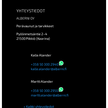
YHTEYSTIEDOT
ALBERNI OY
Perävaunut ja tarvikkeet
Pyölinmetsäntie 2–4
21500 Piikkiö (Kaarina)
Kalle Alander
+358 50 300 2940
kalle.alander@alberni.fi
Martti Alander
+358 50 300 2950
martti.alander@alberni.fi
Kaikki yhteystiedot