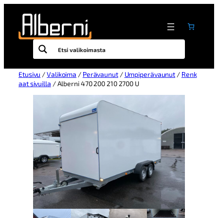
Etusivu
/
Valikoima
/
Perävaunut
/
Umpiperävaunut
/
Renk
aat sivuilla
/ Alberni 470 200 210 2700 U