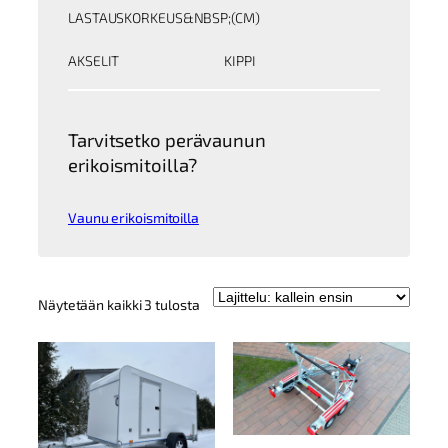
LASTAUSKORKEUS&NBSP;(CM)
AKSELIT
KIPPI
Tarvitsetko perävaunun
erikoismitoilla?
Vaunu erikoismitoilla
Kallein
Näytetään kaikki 3 tulosta
ensin