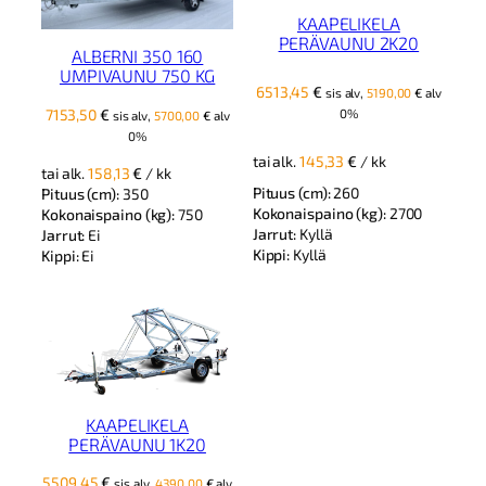
KAAPELIKELA
PERÄVAUNU 2K20
ALBERNI 350 160
UMPIVAUNU 750 KG
6513,45
€
sis alv,
5190,00
€
alv
7153,50
€
0%
sis alv,
5700,00
€
alv
0%
tai alk.
145,33
€
/ kk
tai alk.
158,13
€
/ kk
Pituus (cm):
260
Pituus (cm):
350
Kokonaispaino (kg):
2700
Kokonaispaino (kg):
750
Jarrut:
Kyllä
Jarrut:
Ei
Kippi:
Kyllä
Kippi:
Ei
KAAPELIKELA
PERÄVAUNU 1K20
5509,45
€
sis alv,
4390,00
€
alv