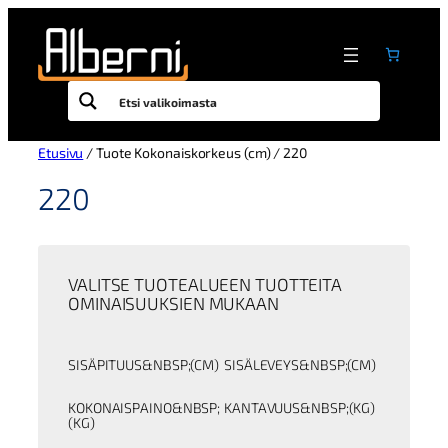
Siirry
sisältöön
Etusivu
/ Tuote Kokonaiskorkeus (cm) / 220
220
VALITSE TUOTEALUEEN TUOTTEITA
OMINAISUUKSIEN MUKAAN
SISÄPITUUS&NBSP;(CM)
SISÄLEVEYS&NBSP;(CM)
KOKONAISPAINO&NBSP;
KANTAVUUS&NBSP;(KG)
(KG)