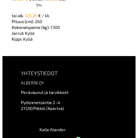
0%
tai alk.
125,25
€
/ kk
Pituus (cm):
260
Kokonaispaino (kg):
1300
Jarrut:
Kyllä
Kippi:
Kyllä
YHTEYSTIEDOT
ALBERNI OY
Perävaunut ja tarvikkeet
Pyölinmetsäntie 2–4
21500 Piikkiö (Kaarina)
Kalle Alander