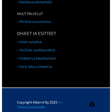
Rahoitusvaihtoehdot
MUUT PALVELUT
Perävaunuvuokraus
OHJEET JA ESITTEET
Usein kysyttyä
YouTube-esittelyvideot
Esitteet ja käyttöohjeet
Saris takuu/ohjekirja
Copyright Alberni Oy 2025 –
Faceboo
Tietosuojaseloste