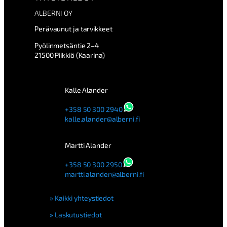
ALBERNI OY
Perävaunut ja tarvikkeet
Pyölinmetsäntie 2–4
21500 Piikkiö (Kaarina)
Kalle Alander
+358 50 300 2940
kalle.alander@alberni.fi
Martti Alander
+358 50 300 2950
martti.alander@alberni.fi
Kaikki yhteystiedot
Laskutustiedot