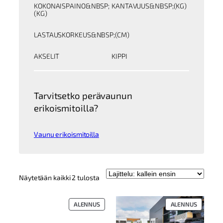
KOKONAISPAINO&NBSP;
KANTAVUUS&NBSP;(KG)
(KG)
LASTAUSKORKEUS&NBSP;(CM)
AKSELIT
KIPPI
Tarvitsetko perävaunun
erikoismitoilla?
Vaunu erikoismitoilla
Kallein
Näytetään kaikki 2 tulosta
ensin
TUOTE
TUOTE
ALENNUS
ALENNUS
ALENNUKSESSA
ALENNUK