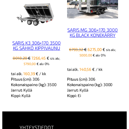
SARIS MG 306×170 3000
KG BLACK KONEKÄRRY
SARIS K3 306×170 3500
KG SÄHKÖ KIPPIVAUNU
Alkuperäinen
Nykyinen
6793,32
€
6275,00
€
sis alv,
hinta
hinta
5000,00
€
alv 0%
Alkuperäinen
Nykyinen
8018,20
€
7266,45
€
sis alv,
oli:
on:
hinta
hinta
5790,00
€
alv 0%
6793,32 €.
6275,00 €.
oli:
on:
tai alk.
140,56
€
/ kk
tai alk.
160,39
€
/ kk
8018,20 €.
7266,45 €.
Pituus (cm):
306
Pituus (cm):
306
Kokonaispaino (kg):
3000
Kokonaispaino (kg):
3500
Jarrut:
Kyllä
Jarrut:
Kyllä
Kippi:
Ei
Kippi:
Kyllä
YHTEYSTIEDOT