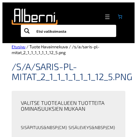
Siirry
sisältöön
Etusivu
/ Tuote Havainnekuva / /s/a/saris-pl-
mitat_2_1_1_1_1_1_1_12_5.png
/S/A/SARIS-PL-
MITAT_2_1_1_1_1_1_1_12_5.PNG
VALITSE TUOTEALUEEN TUOTTEITA
OMINAISUUKSIEN MUKAAN
SISÄPITUUS&NBSP;(CM)
SISÄLEVEYS&NBSP;(CM)