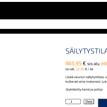
SÄILYTYSTI
865,95
€
sis alv,
69
tai alk.
32,38
€
/ kk
Lisää vaunun säilytystilaa, v
kulkevat aina mukanasi. Luki
Jäykistetty kansi ja pohja.
S
Osta
ä