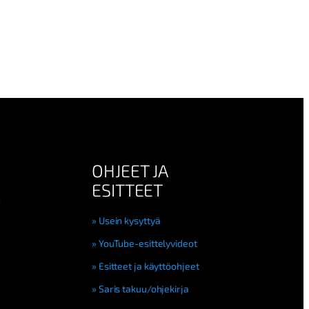
OHJEET JA
ESITTEET
n
Usein kysyttyä
YouTube-esittelyvideot
Esitteet ja käyttöohjeet
Saris takuu/ohjekirja