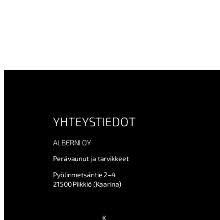
YHTEYSTIEDOT
ALBERNI OY
Perävaunut ja tarvikkeet
Pyölinmetsäntie 2–4
21500 Piikkiö (Kaarina)
K