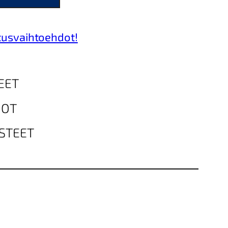
tusvaihtoehdot!
EET
DOT
STEET