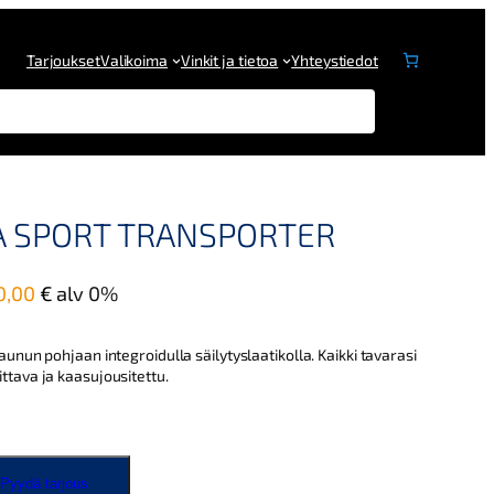
Tarjoukset
Valikoima
Vinkit ja tietoa
Yhteystiedot
LA SPORT TRANSPORTER
0,00
€
alv 0%
aunun pohjaan integroidulla säilytyslaatikolla. Kaikki tavarasi
ttava ja kaasujousitettu.
Pyydä tarjous