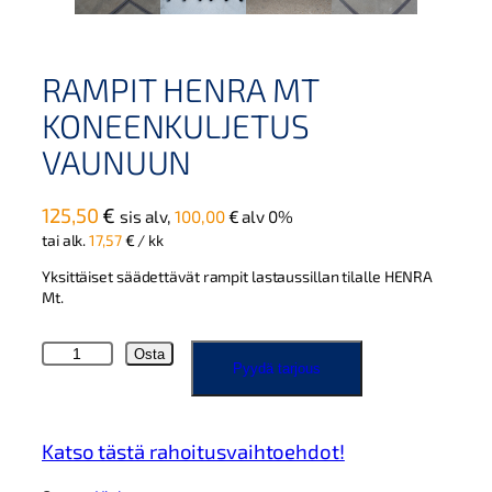
RAMPIT HENRA MT
KONEENKULJETUS
VAUNUUN
125,50
€
sis alv,
100,00
€
alv 0%
tai alk.
17,57
€
/ kk
Yksittäiset säädettävät rampit lastaussillan tilalle HENRA
Mt.
R
Osta
Pyydä tarjous
a
m
p
i
Katso tästä rahoitusvaihtoehdot!
t
H