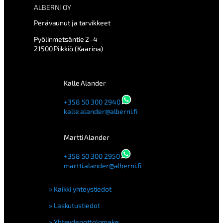
u
ALBERNI OY
u
Perävaunut ja tarvikkeet
n
m
Pyölinmetsäntie 2–4
ä
21500 Piikkiö (Kaarina)
ä
r
ä
Kalle Alander
+358 50 300 2940
kalle.alander@alberni.fi
Martti Alander
+358 50 300 2950
martti.alander@alberni.fi
Kaikki yhteystiedot
Laskutustiedot
Yhteydenottolomake