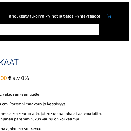
Tarjoukset
Valikoima
Vinkit ja tietoa
Yhteystiedot
KAAT
,00
€
alv 0%
vakio renkaan tilalle.
 cm. Parempi maavara ja kestävyys.
taessa korkeammalla, joten suojaa takalaitaa vaurioilta.
yhjenee paremmin, kun vaunu on korkeampi
una ajokulma suurenee