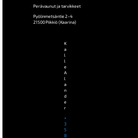
Perävaunut ja tarvikkeet
Pyölinmetsäntie 2–4
21500 Piikkiö (Kaarina)
K
a
l
l
e
A
l
a
n
d
e
r
+
3
5
8