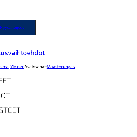
Pyydä tarjous
tusvaihtoehdot!
koima
, 
Yleinen
Avainsanat:
Maastorengas
EET
DOT
STEET