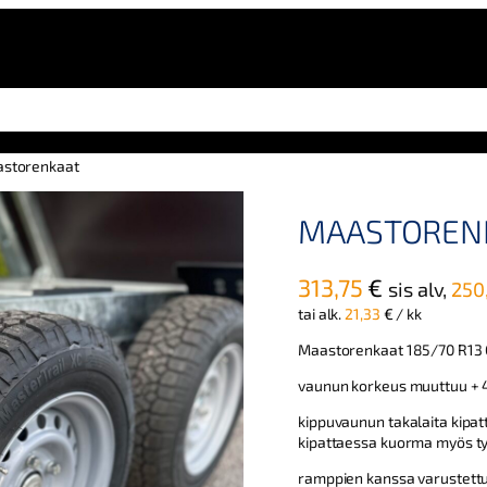
storenkaat
MAASTOREN
313,75
€
sis alv,
250
tai alk.
21,33
€
/ kk
Maastorenkaat 185/70 R13 C 
vaunun korkeus muuttuu + 4
kippuvaunun takalaita kipat
kipattaessa kuorma myös t
ramppien kanssa varustett