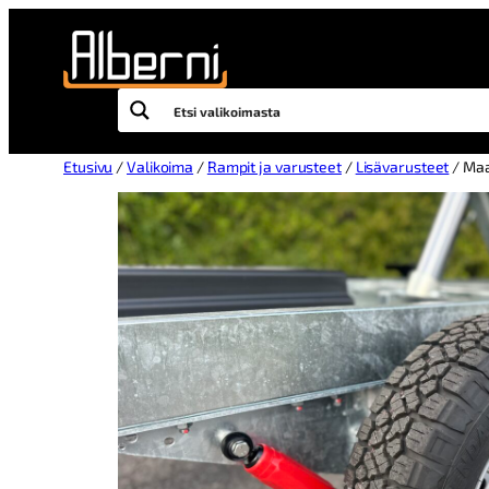
Etusivu
/
Valikoima
/
Rampit ja varusteet
/
Lisävarusteet
/ Maa