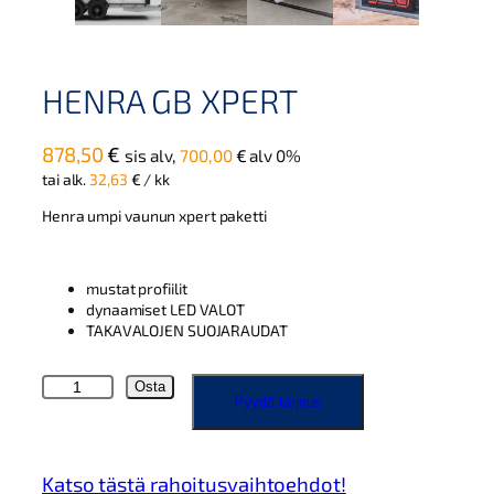
HENRA GB XPERT
878,50
€
sis alv,
700,00
€
alv 0%
tai alk.
32,63
€
/ kk
Henra umpi vaunun xpert paketti
mustat profiilit
dynaamiset LED VALOT
TAKAVALOJEN SUOJARAUDAT
H
Osta
Pyydä tarjous
E
N
R
A
Katso tästä rahoitusvaihtoehdot!
G