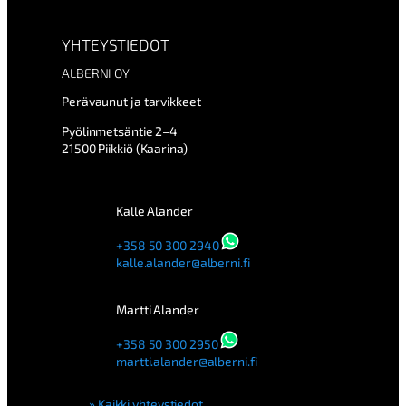
YHTEYSTIEDOT
ALBERNI OY
Perävaunut ja tarvikkeet
Pyölinmetsäntie 2–4
21500 Piikkiö (Kaarina)
Kalle Alander
+358 50 300 2940
kalle.alander@alberni.fi
Martti Alander
+358 50 300 2950
martti.alander@alberni.fi
Kaikki yhteystiedot