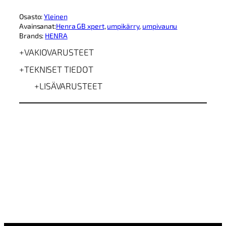
B
Osasto:
Yleinen
x
Avainsanat:
Henra GB xpert
, 
umpikärry
, 
umpivaunu
p
Brands:
HENRA
e
r
VAKIOVARUSTEET
t
m
TEKNISET TIEDOT
ä
ä
LISÄVARUSTEET
r
ä