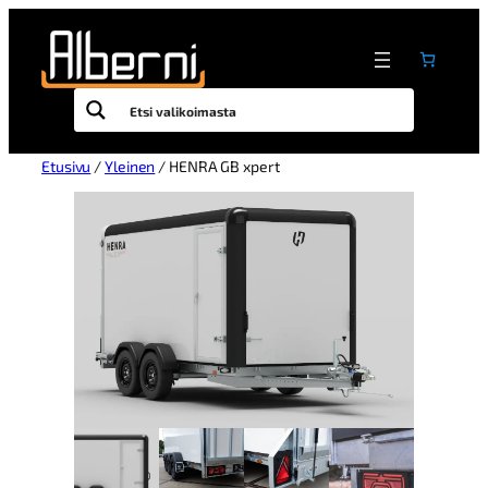
Etusivu
/
Yleinen
/ HENRA GB xpert