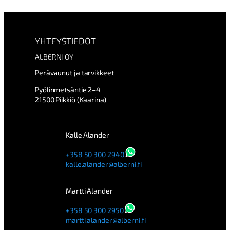
YHTEYSTIEDOT
ALBERNI OY
Perävaunut ja tarvikkeet
Pyölinmetsäntie 2–4
21500 Piikkiö (Kaarina)
Kalle Alander
+358 50 300 2940
kalle.alander@alberni.fi
Martti Alander
+358 50 300 2950
martti.alander@alberni.fi