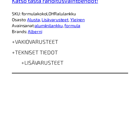
Katso tästä rahoitusvaihtoehdot!
L
A
SKU:
formulakokoLOHRalulankku
L
Osasto:
Alusta
, 
Lisävarusteet
, 
Yleinen
O
Avainsanat:
alumiinilankku
, 
formula
H
Brands:
Alberni
R
k
VAKIOVARUSTEET
o
k
TEKNISET TIEDOT
o
p
LISÄVARUSTEET
o
h
j
a
m
ä
ä
r
ä