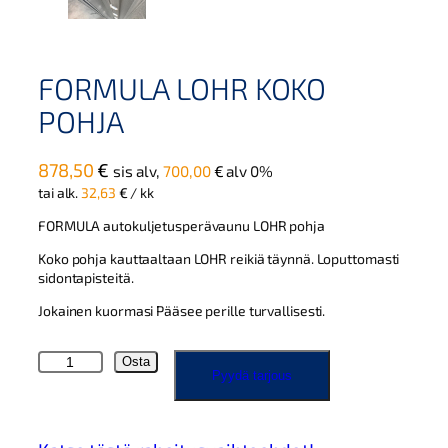
FORMULA LOHR KOKO
POHJA
878,50
€
sis alv,
700,00
€
alv 0%
tai alk.
32,63
€
/ kk
FORMULA autokuljetusperävaunu LOHR pohja
Koko pohja kauttaaltaan LOHR reikiä täynnä. Loputtomasti
sidontapisteitä.
Jokainen kuormasi Pääsee perille turvallisesti.
F
Osta
Pyydä tarjous
O
R
M
U