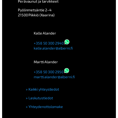
Perävaunut ja tarvikkeet
Pyölinmetsäntie 2–4
21500 Piikkiö (Kaarina)
Kalle Alander
+358 50 300 2940
kalle.alander@alberni.fi
Martti Alander
+358 50 300 2950
martti.alander@alberni.fi
Kaikki yhteystiedot
Laskutustiedot
Yhteydenottolomake