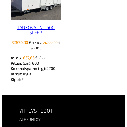
TAUKOVAUNU 600
SLEEP
32630,00
€
sis alv,
26000,00
€
alv 0%
tai alk.
667,66
€
/ kk
Pituus (cm):
600
Kokonaispaino (kg):
2700
Jarrut:
Kyllä
Kippi:
Ei
YHTEYSTIEDOT
ALBERNI OY