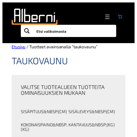
Siirry
sisältöön
Etusivu
/ Tuotteet avainsanalla “taukovaunu”
TAUKOVAUNU
VALITSE TUOTEALUEEN TUOTTEITA
OMINAISUUKSIEN MUKAAN
SISÄPITUUS&NBSP;(CM)
SISÄLEVEYS&NBSP;(CM)
KOKONAISPAINO&NBSP;
KANTAVUUS&NBSP;(KG)
(KG)