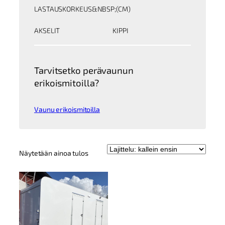
LASTAUSKORKEUS&NBSP;(CM)
AKSELIT
KIPPI
Tarvitsetko perävaunun
erikoismitoilla?
Vaunu erikoismitoilla
Näytetään ainoa tulos