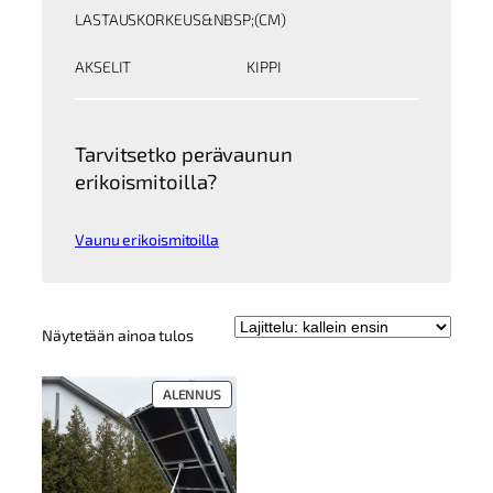
LASTAUSKORKEUS&NBSP;(CM)
AKSELIT
KIPPI
Tarvitsetko perävaunun
erikoismitoilla?
Vaunu erikoismitoilla
Näytetään ainoa tulos
TUOTE
ALENNUS
ALENNUKSESSA