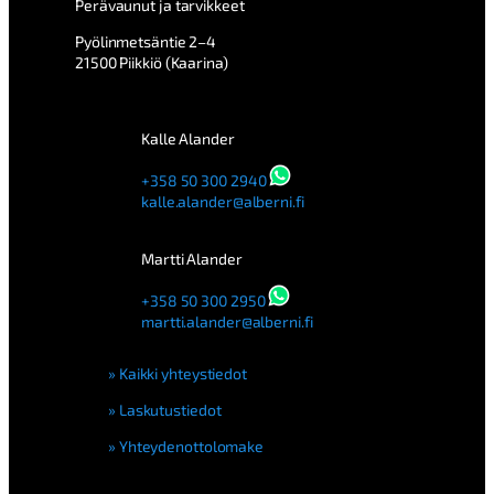
Perävaunut ja tarvikkeet
Pyölinmetsäntie 2–4
21500 Piikkiö (Kaarina)
Kalle Alander
+358 50 300 2940
kalle.alander@alberni.fi
Martti Alander
+358 50 300 2950
martti.alander@alberni.fi
Kaikki yhteystiedot
Laskutustiedot
Yhteydenottolomake