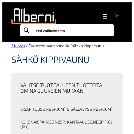
Siirry
sisältöön
Etusivu
/ Tuotteet avainsanalla “sähkö kippivaunu”
SÄHKÖ KIPPIVAUNU
VALITSE TUOTEALUEEN TUOTTEITA
OMINAISUUKSIEN MUKAAN
SISÄPITUUS&NBSP;(CM)
SISÄLEVEYS&NBSP;(CM)
KOKONAISPAINO&NBSP;
KANTAVUUS&NBSP;(KG)
(KG)