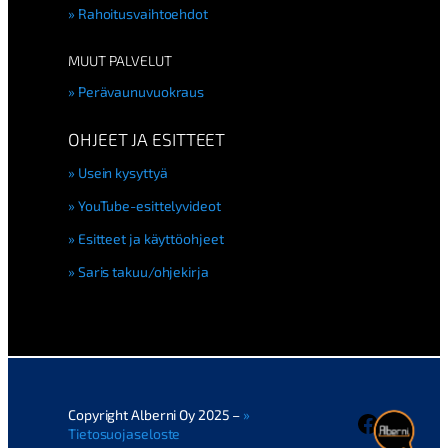
Rahoitusvaihtoehdot
MUUT PALVELUT
Perävaunuvuokraus
OHJEET JA ESITTEET
Usein kysyttyä
YouTube-esittelyvideot
Esitteet ja käyttöohjeet
Saris takuu/ohjekirja
Copyright Alberni Oy 2025 –
Faceboo
Tietosuojaseloste