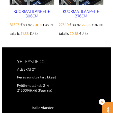
KUORMATILANPEITE
KUORMATILANPEITE
306CM
276CM
313,75
€
276,10
€
sis alv,
250,00
€
alv 0%
sis alv,
220,00
€
alv 0%
tai alk.
21,33
€
/ kk
tai alk.
20,58
€
/ kk
YHTEYSTIEDOT
ALBERNI OY
Perävaunut ja tarvikkeet
Pyölinmetsäntie 2–4
21500 Piikkiö (Kaarina)
Kalle Alander