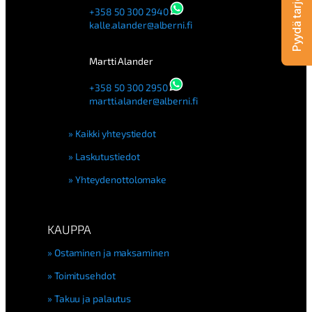
Pyydä tarjous
+358 50 300 2940
kalle.alander@alberni.fi
Martti Alander
+358 50 300 2950
martti.alander@alberni.fi
Kaikki yhteystiedot
Laskutustiedot
Yhteydenottolomake
KAUPPA
Ostaminen ja maksaminen
Toimitusehdot
Takuu ja palautus