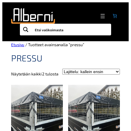
Siirry
sisältöön
Etusivu
/ Tuotteet avainsanalla “pressu”
PRESSU
Kallein
Näytetään kaikki 2 tulosta
ensin