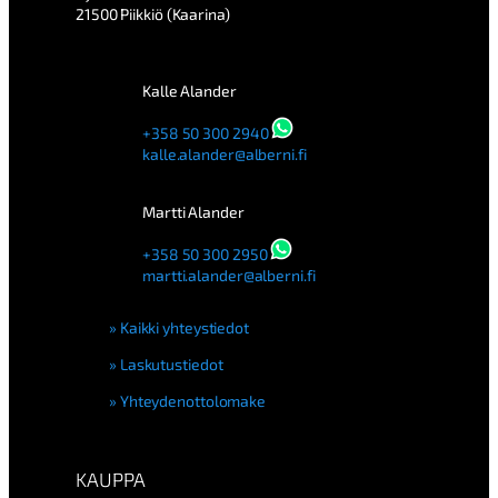
21500 Piikkiö (Kaarina)
Kalle Alander
+358 50 300 2940
kalle.alander@alberni.fi
Martti Alander
+358 50 300 2950
martti.alander@alberni.fi
Kaikki yhteystiedot
Laskutustiedot
Yhteydenottolomake
KAUPPA