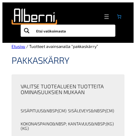
Siirry
sisältöön
Etusivu
/ Tuotteet avainsanalla “pakkaskärry”
PAKKASKÄRRY
VALITSE TUOTEALUEEN TUOTTEITA
OMINAISUUKSIEN MUKAAN
SISÄPITUUS&NBSP;(CM)
SISÄLEVEYS&NBSP;(CM)
KOKONAISPAINO&NBSP;
KANTAVUUS&NBSP;(KG)
(KG)