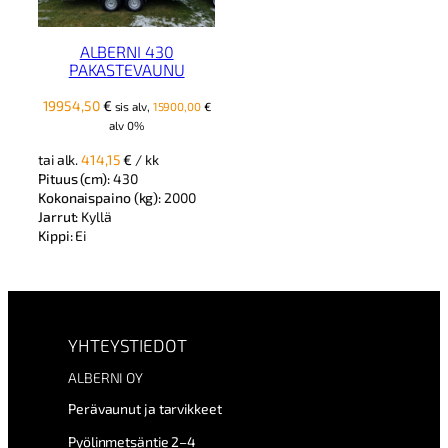
ALBERNI 430
PAKASTEVAUNU
19954,50
€
sis alv,
15900,00
€
alv 0%
tai alk.
414,15
€
/ kk
Pituus (cm):
430
Kokonaispaino (kg):
2000
Jarrut:
Kyllä
Kippi:
Ei
YHTEYSTIEDOT
ALBERNI OY
Perävaunut ja tarvikkeet
Pyölinmetsäntie 2–4