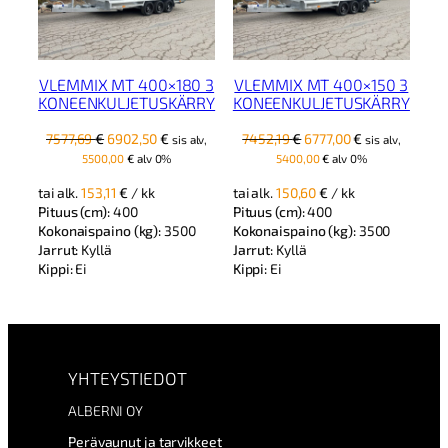
VLEMMIX MT 400×180 3
VLEMMIX MT 400×150 3
KONEENKULJETUSKÄRRY
KONEENKULJETUSKÄRRY
Alkuperäinen
Nykyinen
Alkuperäinen
Nykyinen
7577,69
€
6902,50
€
7452,19
€
6777,00
€
sis alv,
sis alv,
hinta
hinta
hinta
hinta
5500,00
€
alv 0%
5400,00
€
alv 0%
oli:
on:
oli:
on:
tai alk.
153,11
€
/ kk
tai alk.
150,60
€
/ kk
7577,69 €.
6902,50 €.
7452,19 €.
6777,00 €.
Pituus (cm):
400
Pituus (cm):
400
Kokonaispaino (kg):
3500
Kokonaispaino (kg):
3500
Jarrut:
Kyllä
Jarrut:
Kyllä
Kippi:
Ei
Kippi:
Ei
YHTEYSTIEDOT
ALBERNI OY
Perävaunut ja tarvikkeet