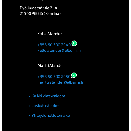
Pyölinmetsäntie 2–4
21500 Piikkiö (Kaarina)
Kalle Alander
+358 50 300 2940
kalle.alander@alberni.fi
Martti Alander
+358 50 300 2950
martti.alander@alberni.fi
Kaikki yhteystiedot
Laskutustiedot
Yhteydenottolomake