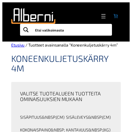
Siirry
sisältöön
Etusivu
/ Tuotteet avainsanalla “Koneenkuljetuskärry 4m”
KONEENKULJETUSKÄRRY
4M
VALITSE TUOTEALUEEN TUOTTEITA
OMINAISUUKSIEN MUKAAN
SISÄPITUUS&NBSP;(CM)
SISÄLEVEYS&NBSP;(CM)
KOKONAISPAINO&NBSP;
KANTAVUUS&NBSP;(KG)