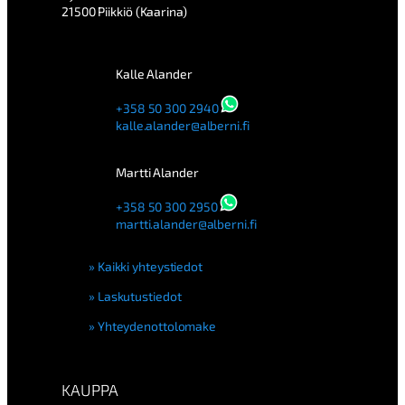
21500 Piikkiö (Kaarina)
Kalle Alander
+358 50 300 2940
kalle.alander@alberni.fi
Martti Alander
+358 50 300 2950
martti.alander@alberni.fi
Kaikki yhteystiedot
Laskutustiedot
Yhteydenottolomake
KAUPPA