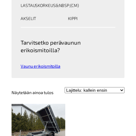
LASTAUSKORKEUS&NBSP;(CM)
AKSELIT
KIPPI
Tarvitsetko perävaunun
erikoismitoilla?
Vaunu erikoismitoilla
Näytetään ainoa tulos