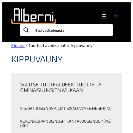
Siirry
sisältöön
Etusivu
/ Tuotteet avainsanalla “kippuvauny”
KIPPUVAUNY
VALITSE TUOTEALUEEN TUOTTEITA
OMINAISUUKSIEN MUKAAN
SISÄPITUUS&NBSP;(CM)
SISÄLEVEYS&NBSP;(CM)
KOKONAISPAINO&NBSP;
KANTAVUUS&NBSP;(KG)
(KG)