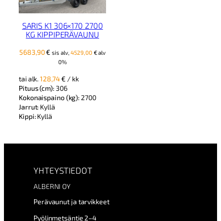
SARIS K1 306×170 2700
KG KIPPIPERÄVAUNU
5683,90
€
sis alv,
4529,00
€
alv
0%
tai alk.
128,74
€
/ kk
Pituus (cm):
306
Kokonaispaino (kg):
2700
Jarrut:
Kyllä
Kippi:
Kyllä
YHTEYSTIEDOT
ALBERNI OY
Perävaunut ja tarvikkeet
Pyölinmetsäntie 2–4