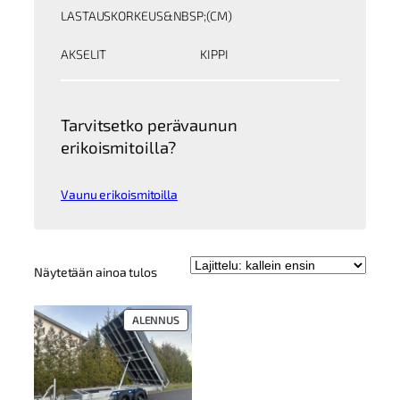
LASTAUSKORKEUS&NBSP;(CM)
AKSELIT
KIPPI
Tarvitsetko perävaunun
erikoismitoilla?
Vaunu erikoismitoilla
Näytetään ainoa tulos
TUOTE
ALENNUS
ALENNUKSESSA