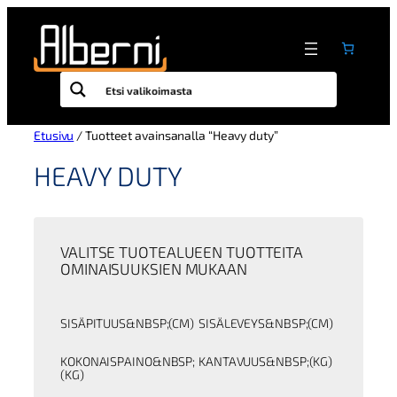
Siirry
sisältöön
Etusivu
/ Tuotteet avainsanalla “Heavy duty”
HEAVY DUTY
VALITSE TUOTEALUEEN TUOTTEITA
OMINAISUUKSIEN MUKAAN
SISÄPITUUS&NBSP;(CM)
SISÄLEVEYS&NBSP;(CM)
KOKONAISPAINO&NBSP;
KANTAVUUS&NBSP;(KG)
(KG)