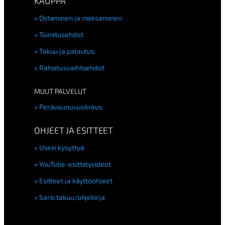
KAUPPA
Ostaminen ja maksaminen
Toimitusehdot
Takuu ja palautus
Rahoitusvaihtoehdot
MUUT PALVELUT
Perävaunuvuokraus
OHJEET JA ESITTEET
Usein kysyttyä
YouTube-esittelyvideot
Esitteet ja käyttöohjeet
Saris takuu/ohjekirja