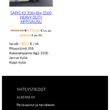
SARIS K3 356×184 3500
HEAVY DUTY
KIPPIVAUNU
Alkuperäinen
Nykyinen
10180,56
€
8772,45
€
sis alv,
hinta
hinta
6990,00
€
alv 0%
oli:
on:
tai alk.
190,51
€
/ kk
10180,56 €.
8772,45 €.
Pituus (cm):
356
Kokonaispaino (kg):
3500
Jarrut:
Kyllä
Kippi:
Kyllä
YHTEYSTIEDOT
ALBERNI OY
Perävaunut ja tarvikkeet