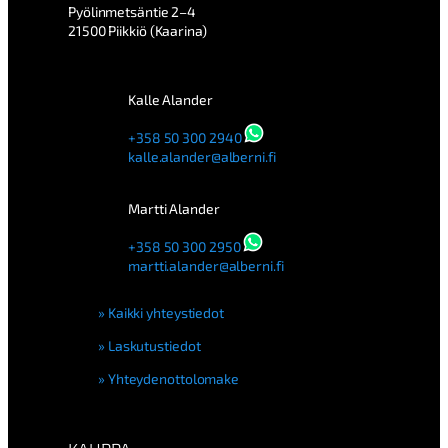
Pyölinmetsäntie 2–4
21500 Piikkiö (Kaarina)
Kalle Alander
+358 50 300 2940
kalle.alander@alberni.fi
Martti Alander
+358 50 300 2950
martti.alander@alberni.fi
Kaikki yhteystiedot
Laskutustiedot
Yhteydenottolomake