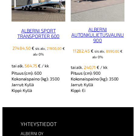
ALBERNI
ALBERNI SPORT
AUTONKULJETUSVAUNU
TRANSPORTER 600
900
27484,50
€
sis alv,
21900,00
€
11282,45
€
sis alv,
8990,00
€
alv 0%
alv 0%
tai alk.
564,75
€
/ kk
tai alk.
240,71
€
/ kk
Pituus (cm):
600
Pituus (cm):
900
Kokonaispaino (kg):
3500
Kokonaispaino (kg):
3500
Jarrut:
Kyllä
Jarrut:
Kyllä
Kippi:
Kyllä
Kippi:
Ei
YHTEYSTIEDOT
ALBERNI OY