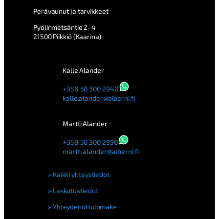
Perävaunut ja tarvikkeet
Pyölinmetsäntie 2–4
21500 Piikkiö (Kaarina)
Kalle Alander
+358 50 300 2940
kalle.alander@alberni.fi
Martti Alander
+358 50 300 2950
martti.alander@alberni.fi
Kaikki yhteystiedot
Laskutustiedot
Yhteydenottolomake