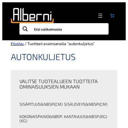
Siirry
sisältöön
Etusivu
/ Tuotteet avainsanalla “autonkuljetus”
AUTONKULJETUS
VALITSE TUOTEALUEEN TUOTTEITA
OMINAISUUKSIEN MUKAAN
SISÄPITUUS&NBSP;(CM)
SISÄLEVEYS&NBSP;(CM)
KOKONAISPAINO&NBSP;
KANTAVUUS&NBSP;(KG)
(KG)