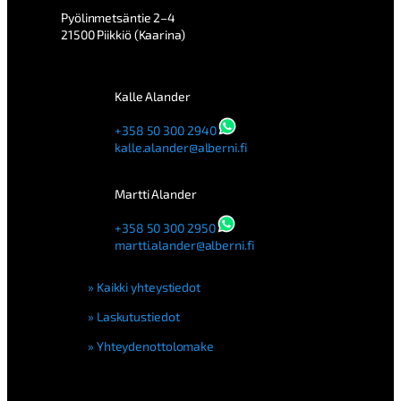
Pyölinmetsäntie 2–4
21500 Piikkiö (Kaarina)
Kalle Alander
+358 50 300 2940
kalle.alander@alberni.fi
Martti Alander
+358 50 300 2950
martti.alander@alberni.fi
Kaikki yhteystiedot
Laskutustiedot
Yhteydenottolomake