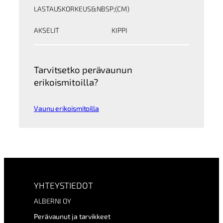
LASTAUSKORKEUS&NBSP;(CM)
AKSELIT
KIPPI
Tarvitsetko perävaunun
erikoismitoilla?
Vaunu erikoismitoilla
YHTEYSTIEDOT
ALBERNI OY
Perävaunut ja tarvikkeet