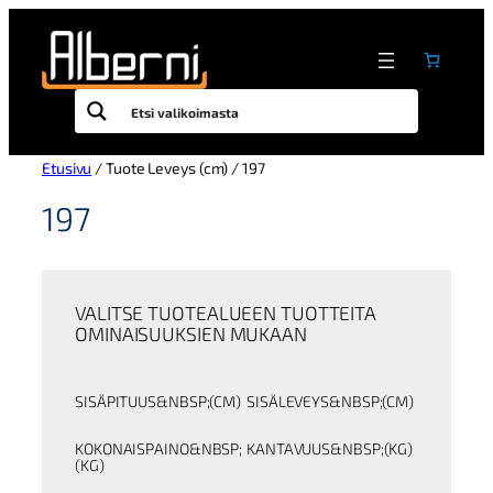
Siirry
sisältöön
Etusivu
/ Tuote Leveys (cm) / 197
197
VALITSE TUOTEALUEEN TUOTTEITA
OMINAISUUKSIEN MUKAAN
SISÄPITUUS&NBSP;(CM)
SISÄLEVEYS&NBSP;(CM)
KOKONAISPAINO&NBSP;
KANTAVUUS&NBSP;(KG)
(KG)