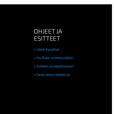
OHJEET JA
ESITTEET
n
Usein kysyttyä
YouTube-esittelyvideot
Esitteet ja käyttöohjeet
Saris takuu/ohjekirja