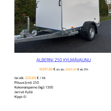
ALBERNI 250 KYLMÄVAUNU
10291,00
€
sis alv,
8200,00
€
alv 0%
tai alk.
220,88
€
/ kk
Pituus (cm):
250
Kokonaispaino (kg):
1300
Jarrut:
Kyllä
Kippi:
Ei