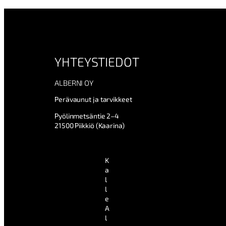
YHTEYSTIEDOT
ALBERNI OY
Perävaunut ja tarvikkeet
Pyölinmetsäntie 2–4
21500 Piikkiö (Kaarina)
K
a
l
l
e
A
l