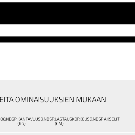
EITA OMINAISUUKSIEN MUKAAN
NO&NBSP;
KANTAVUUS&NBSP;
LASTAUSKORKEUS&NBSP;
AKSELIT
(KG)
(CM)