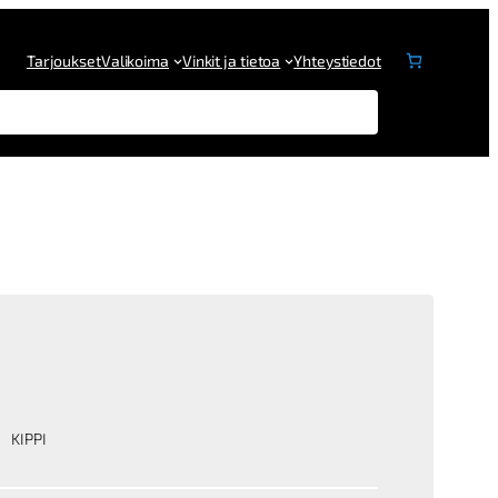
Tarjoukset
Valikoima
Vinkit ja tietoa
Yhteystiedot
KIPPI