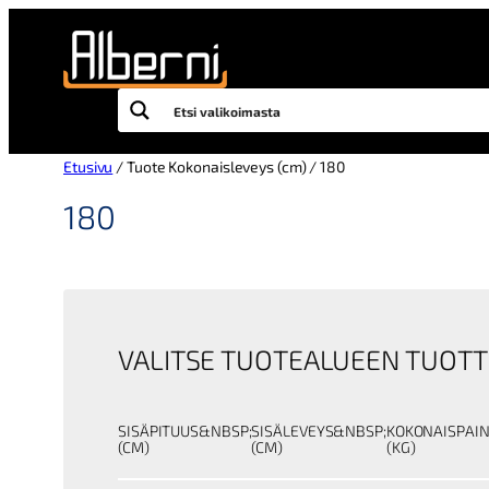
Siirry
sisältöön
Etusivu
/ Tuote Kokonaisleveys (cm) / 180
180
VALITSE TUOTEALUEEN TUOTT
SISÄPITUUS&NBSP;
SISÄLEVEYS&NBSP;
KOKONAISPAI
(CM)
(CM)
(KG)