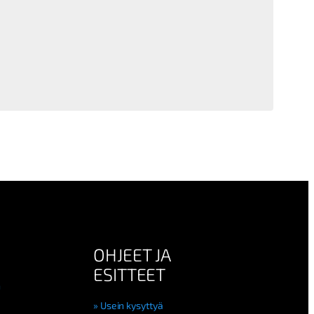
OHJEET JA
ESITTEET
n
Usein kysyttyä