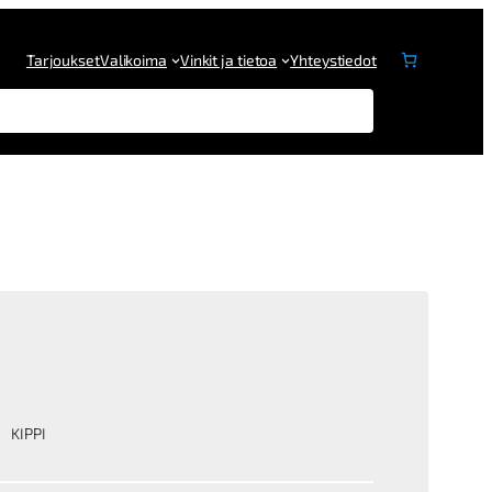
Tarjoukset
Valikoima
Vinkit ja tietoa
Yhteystiedot
KIPPI