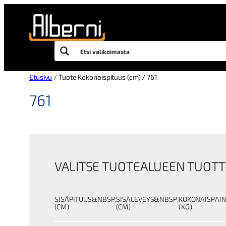
Siirry
sisältöön
Etusivu
/ Tuote Kokonaispituus (cm) / 761
761
VALITSE TUOTEALUEEN TUOTT
SISÄPITUUS&NBSP;
SISÄLEVEYS&NBSP;
KOKONAISPAI
(CM)
(CM)
(KG)