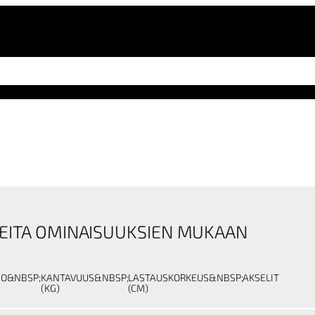
EITA OMINAISUUKSIEN MUKAAN
NO&NBSP;
KANTAVUUS&NBSP;
LASTAUSKORKEUS&NBSP;
AKSELIT
(KG)
(CM)