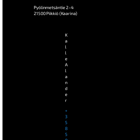
Pyölinmetsäntie 2–4
21500 Piikkiö (Kaarina)
K
a
l
l
e
A
l
a
n
d
e
r
+
3
5
8
5