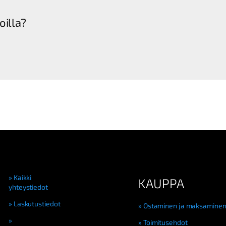
oilla?
Kaikki
KAUPPA
yhteystiedot
Laskutustiedot
Ostaminen ja maksamine
Toimitusehdot