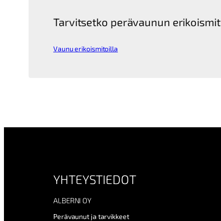
Tarvitsetko perävaunun erikoismit
Vaunu erikoismitoilla
YHTEYSTIEDOT
ALBERNI OY
Perävaunut ja tarvikkeet