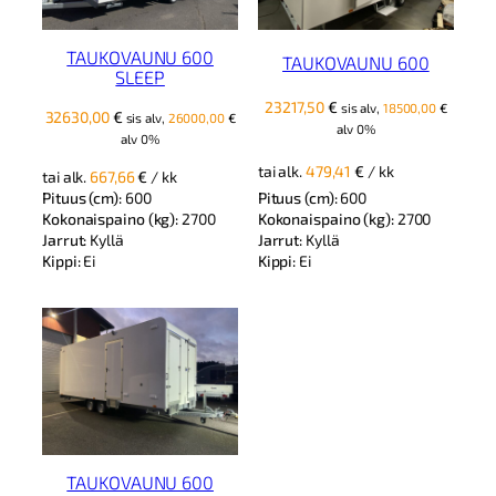
TAUKOVAUNU 600
TAUKOVAUNU 600
SLEEP
23217,50
€
sis alv,
18500,00
€
32630,00
€
sis alv,
26000,00
€
alv 0%
alv 0%
tai alk.
479,41
€
/ kk
tai alk.
667,66
€
/ kk
Pituus (cm):
600
Pituus (cm):
600
Kokonaispaino (kg):
2700
Kokonaispaino (kg):
2700
Jarrut:
Kyllä
Jarrut:
Kyllä
Kippi:
Ei
Kippi:
Ei
TAUKOVAUNU 600