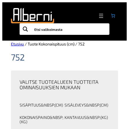
Siirry
sisältöön
Etusivu
/ Tuote Kokonaispituus (cm) / 752
752
VALITSE TUOTEALUEEN TUOTTEITA
OMINAISUUKSIEN MUKAAN
SISÄPITUUS&NBSP;(CM)
SISÄLEVEYS&NBSP;(CM)
KOKONAISPAINO&NBSP;
KANTAVUUS&NBSP;(KG)
(KG)