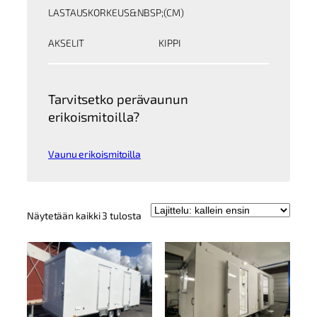
LASTAUSKORKEUS&NBSP;(CM)
AKSELIT
KIPPI
Tarvitsetko perävaunun
erikoismitoilla?
Vaunu erikoismitoilla
Kallein
Näytetään kaikki 3 tulosta
ensin