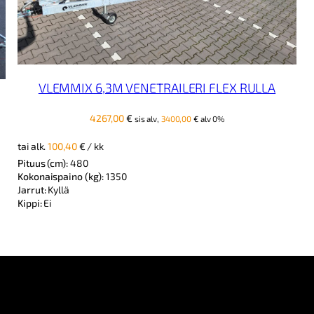
VLEMMIX 6,3M VENETRAILERI FLEX RULLA
4267,00
€
sis alv,
3400,00
€
alv 0%
tai alk.
100,40
€
/ kk
Pituus (cm):
480
Kokonaispaino (kg):
1350
Jarrut:
Kyllä
Kippi:
Ei