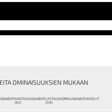
EITA OMINAISUUKSIEN MUKAAN
NO&NBSP;
KANTAVUUS&NBSP;
LASTAUSKORKEUS&NBSP;
AKSELIT
(KG)
(CM)