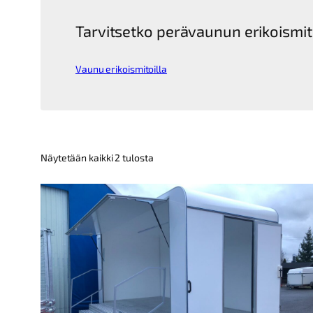
Tarvitsetko perävaunun erikoismit
Vaunu erikoismitoilla
Kallein
Näytetään kaikki 2 tulosta
ensin