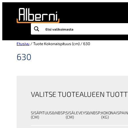
Siirry
sisältöön
Etusivu
/ Tuote Kokonaispituus (cm) / 630
630
VALITSE TUOTEALUEEN TUOTT
SISÄPITUUS&NBSP;
SISÄLEVEYS&NBSP;
KOKONAISPAI
(CM)
(CM)
(KG)