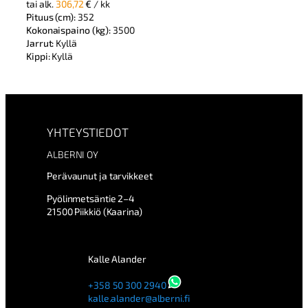
tai alk.
306,72
€
/ kk
Pituus (cm):
352
Kokonaispaino (kg):
3500
Jarrut:
Kyllä
Kippi:
Kyllä
YHTEYSTIEDOT
ALBERNI OY
Perävaunut ja tarvikkeet
Pyölinmetsäntie 2–4
21500 Piikkiö (Kaarina)
Kalle Alander
+358 50 300 2940
kalle.alander@alberni.fi