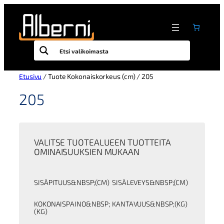
Siirry
sisältöön
Etusivu
/ Tuote Kokonaiskorkeus (cm) / 205
205
VALITSE TUOTEALUEEN TUOTTEITA
OMINAISUUKSIEN MUKAAN
SISÄPITUUS&NBSP;(CM)
SISÄLEVEYS&NBSP;(CM)
KOKONAISPAINO&NBSP;
KANTAVUUS&NBSP;(KG)
(KG)