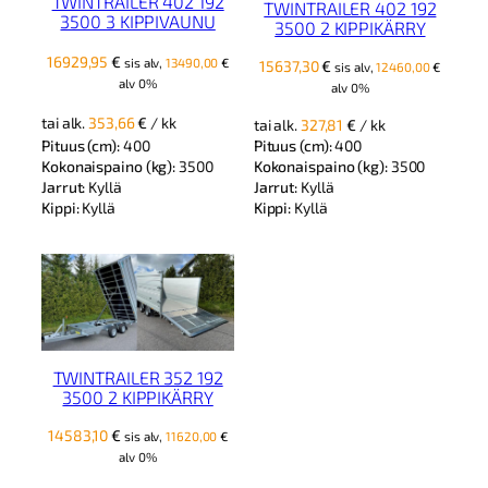
TWINTRAILER 402 192
TWINTRAILER 402 192
3500 3 KIPPIVAUNU
3500 2 KIPPIKÄRRY
16929,95
€
sis alv,
13490,00
€
15637,30
€
sis alv,
12460,00
€
alv 0%
alv 0%
tai alk.
353,66
€
/ kk
tai alk.
327,81
€
/ kk
Pituus (cm):
400
Pituus (cm):
400
Kokonaispaino (kg):
3500
Kokonaispaino (kg):
3500
Jarrut:
Kyllä
Jarrut:
Kyllä
Kippi:
Kyllä
Kippi:
Kyllä
TWINTRAILER 352 192
3500 2 KIPPIKÄRRY
14583,10
€
sis alv,
11620,00
€
alv 0%