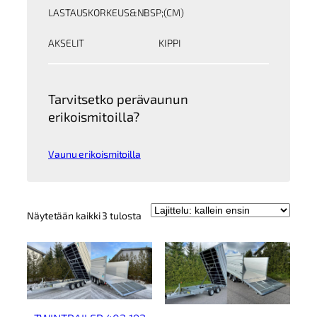
LASTAUSKORKEUS&NBSP;(CM)
AKSELIT
KIPPI
Tarvitsetko perävaunun
erikoismitoilla?
Vaunu erikoismitoilla
Kallein
Näytetään kaikki 3 tulosta
ensin