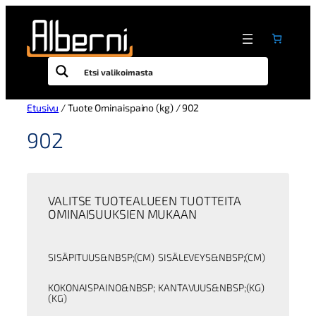
Siirry
sisältöön
Etusivu
/ Tuote Ominaispaino (kg) / 902
902
VALITSE TUOTEALUEEN TUOTTEITA
OMINAISUUKSIEN MUKAAN
SISÄPITUUS&NBSP;(CM)
SISÄLEVEYS&NBSP;(CM)
KOKONAISPAINO&NBSP;
KANTAVUUS&NBSP;(KG)
(KG)