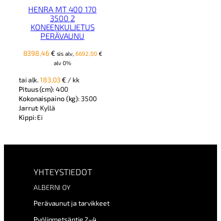
HENRA MT 400 170
3500 2
KONEENKULJETUS
PERÄVAUNU
8398,46
€
sis alv,
6692,00
€
alv 0%
tai alk.
183,03
€
/ kk
Pituus (cm):
400
Kokonaispaino (kg):
3500
Jarrut:
Kyllä
Kippi:
Ei
YHTEYSTIEDOT
ALBERNI OY
Perävaunut ja tarvikkeet
Pyölinmetsäntie 2–4