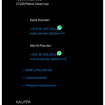
21500 Piikkiö (Kaarina)
Kalle Alander
+358 50 300 2940
kalle.alander@alberni.fi
Martti Alander
+358 50 300 2950
martti.alander@alberni.fi
Kaikki yhteystiedot
Laskutustiedot
Yhteydenottolomake
KAUPPA