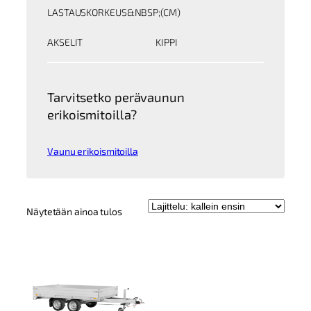
LASTAUSKORKEUS&NBSP;(CM)
AKSELIT
KIPPI
Tarvitsetko perävaunun
erikoismitoilla?
Vaunu erikoismitoilla
Näytetään ainoa tulos