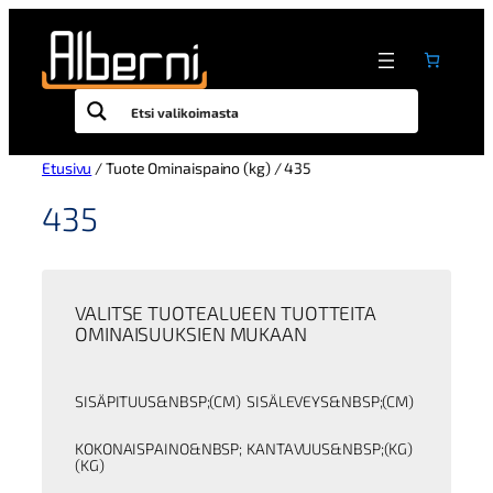
Siirry
sisältöön
Etusivu
/ Tuote Ominaispaino (kg) / 435
435
VALITSE TUOTEALUEEN TUOTTEITA
OMINAISUUKSIEN MUKAAN
SISÄPITUUS&NBSP;(CM)
SISÄLEVEYS&NBSP;(CM)
KOKONAISPAINO&NBSP;
KANTAVUUS&NBSP;(KG)
(KG)