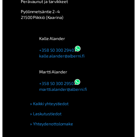
Perävaunut ja tarvikkeet
Pyölinmetsäntie 2–4
21500 Piikkiö (Kaarina)
Kalle Alander
+358 50 300 2940
kalle.alander@alberni.fi
Martti Alander
+358 50 300 2950
martti.alander@alberni.fi
Kaikki yhteystiedot
Laskutustiedot
Yhteydenottolomake