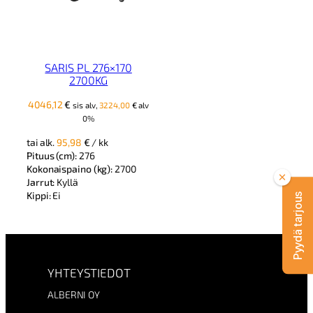
SARIS PL 276×170
2700KG
4046,12
€
sis alv,
3224,00
€
alv
0%
tai alk.
95,98
€
/ kk
Pituus (cm):
276
Kokonaispaino (kg):
2700
Jarrut:
Kyllä
Kippi:
Ei
Pyydä tarjous
YHTEYSTIEDOT
ALBERNI OY