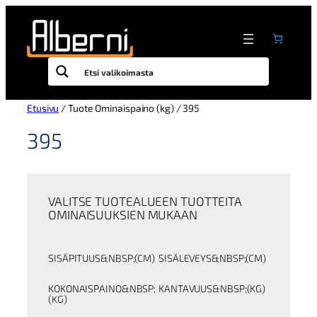
Siirry
sisältöön
Etusivu
/ Tuote Ominaispaino (kg) / 395
395
VALITSE TUOTEALUEEN TUOTTEITA
OMINAISUUKSIEN MUKAAN
SISÄPITUUS&NBSP;(CM)
SISÄLEVEYS&NBSP;(CM)
KOKONAISPAINO&NBSP;
KANTAVUUS&NBSP;(KG)
(KG)