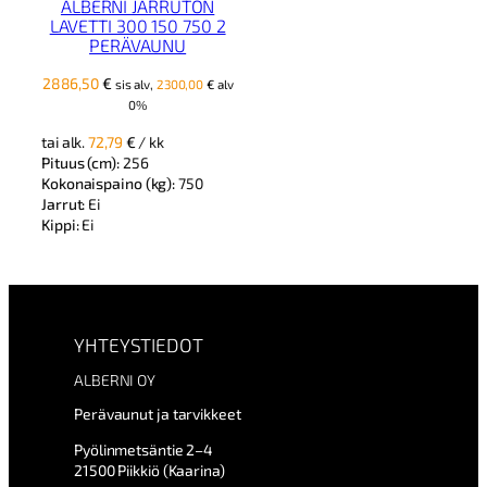
ALBERNI JARRUTON
LAVETTI 300 150 750 2
PERÄVAUNU
2886,50
€
sis alv,
2300,00
€
alv
0%
tai alk.
72,79
€
/ kk
Pituus (cm):
256
Kokonaispaino (kg):
750
Jarrut:
Ei
Kippi:
Ei
YHTEYSTIEDOT
ALBERNI OY
Perävaunut ja tarvikkeet
Pyölinmetsäntie 2–4
21500 Piikkiö (Kaarina)