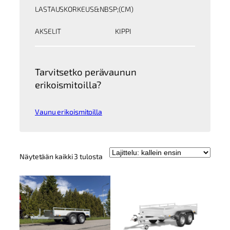
LASTAUSKORKEUS&NBSP;(CM)
AKSELIT
KIPPI
Tarvitsetko perävaunun
erikoismitoilla?
Vaunu erikoismitoilla
Kallein
Näytetään kaikki 3 tulosta
ensin