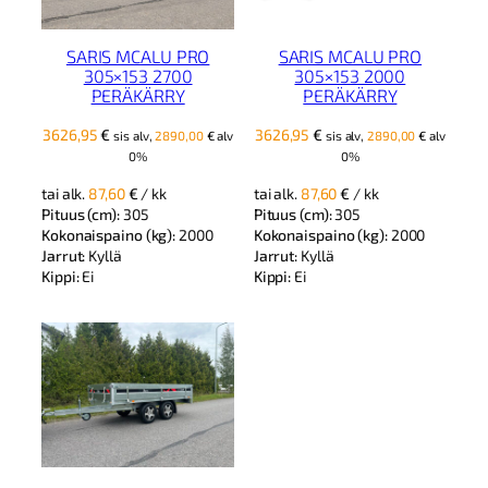
SARIS MCALU PRO
SARIS MCALU PRO
305×153 2700
305×153 2000
PERÄKÄRRY
PERÄKÄRRY
3626,95
€
3626,95
€
sis alv,
2890,00
€
alv
sis alv,
2890,00
€
alv
0%
0%
tai alk.
87,60
€
/ kk
tai alk.
87,60
€
/ kk
Pituus (cm):
305
Pituus (cm):
305
Kokonaispaino (kg):
2000
Kokonaispaino (kg):
2000
Jarrut:
Kyllä
Jarrut:
Kyllä
Kippi:
Ei
Kippi:
Ei