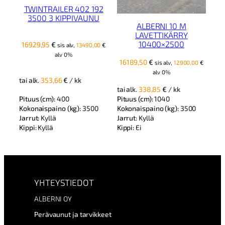
TWINTRAILER 402 192
3500 3 KIPPIVAUNU
ALBERNI 10 M
LAVETTIKÄRRY
10400×2500
16929,95
€
sis alv,
13490,00
€
alv 0%
16189,50
€
sis alv,
12900,00
€
alv 0%
tai alk.
353,66
€
/ kk
tai alk.
338,85
€
/ kk
Pituus (cm):
400
Pituus (cm):
1040
Kokonaispaino (kg):
3500
Kokonaispaino (kg):
3500
Jarrut:
Kyllä
Jarrut:
Kyllä
Kippi:
Kyllä
Kippi:
Ei
YHTEYSTIEDOT
ALBERNI OY
Perävaunut ja tarvikkeet