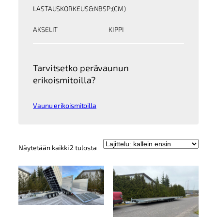
LASTAUSKORKEUS&NBSP;(CM)
AKSELIT
KIPPI
Tarvitsetko perävaunun
erikoismitoilla?
Vaunu erikoismitoilla
Kallein
Näytetään kaikki 2 tulosta
ensin