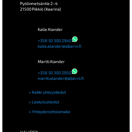
Pyölinmetsäntie 2–4
21500 Piikkiö (Kaarina)
Kalle Alander
+358 50 300 2940
kalle.alander@alberni.fi
Martti Alander
+358 50 300 2950
martti.alander@alberni.fi
Kaikki yhteystiedot
Laskutustiedot
Yhteydenottolomake