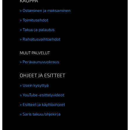
KAUPPA
Ostaminen ja maksaminen
Toimitusehdot
Takuu ja palautus
Rahoitusvaihtoehdot
MUUT PALVELUT
Perävaunuvuokraus
OHJEET JA ESITTEET
Usein kysyttyä
YouTube-esittelyvideot
Esitteet ja käyttöohjeet
Saris takuu/ohjekirja