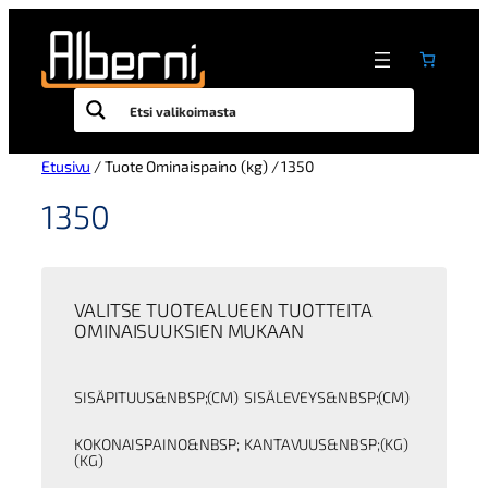
Siirry
sisältöön
Etusivu
/ Tuote Ominaispaino (kg) / 1350
1350
VALITSE TUOTEALUEEN TUOTTEITA
OMINAISUUKSIEN MUKAAN
SISÄPITUUS&NBSP;(CM)
SISÄLEVEYS&NBSP;(CM)
KOKONAISPAINO&NBSP;
KANTAVUUS&NBSP;(KG)
(KG)