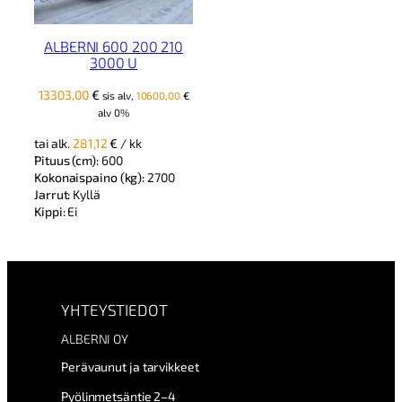
ALBERNI 600 200 210
3000 U
13303,00
€
sis alv,
10600,00
€
alv 0%
tai alk.
281,12
€
/ kk
Pituus (cm):
600
Kokonaispaino (kg):
2700
Jarrut:
Kyllä
Kippi:
Ei
YHTEYSTIEDOT
ALBERNI OY
Perävaunut ja tarvikkeet
Pyölinmetsäntie 2–4