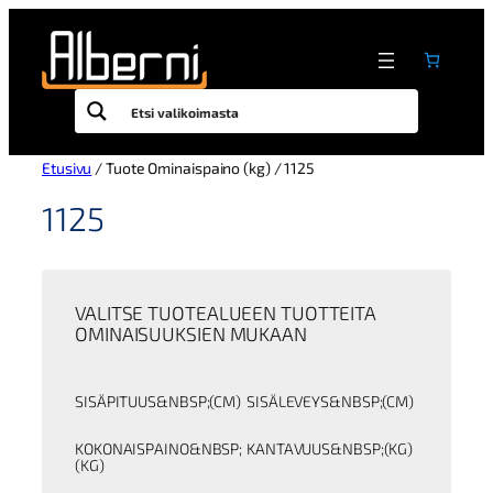
Siirry
sisältöön
Etusivu
/ Tuote Ominaispaino (kg) / 1125
1125
VALITSE TUOTEALUEEN TUOTTEITA
OMINAISUUKSIEN MUKAAN
SISÄPITUUS&NBSP;(CM)
SISÄLEVEYS&NBSP;(CM)
KOKONAISPAINO&NBSP;
KANTAVUUS&NBSP;(KG)
(KG)