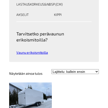
LASTAUSKORKEUS&NBSP;(CM)
AKSELIT
KIPPI
Tarvitsetko perävaunun
erikoismitoilla?
Vaunu erikoismitoilla
Näytetään ainoa tulos