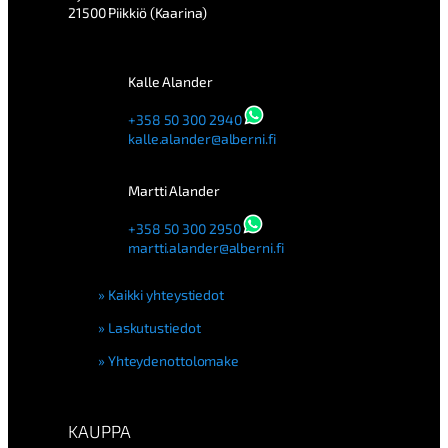
21500 Piikkiö (Kaarina)
Kalle Alander
+358 50 300 2940
kalle.alander@alberni.fi
Martti Alander
+358 50 300 2950
martti.alander@alberni.fi
Kaikki yhteystiedot
Laskutustiedot
Yhteydenottolomake
KAUPPA